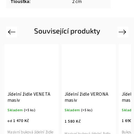
Tloušťka
:
2 cm
Související produkty
Previous
Next
Jídelní židle VENETA
Jídelní židle VERONA
Jídeln
masiv
masiv
masiv
Skladem
(>5 ks)
Skladem
(>5 ks)
Sklad
1 470 Kč
1 690 
1 580 Kč
od
Masivní buková jídelní židle
Buková 
Masivní buková jídelní židle