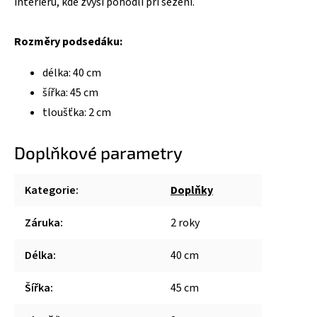
interiérů, kde zvýší pohodlí při sezení.
Rozměry podsedáku:
délka: 40 cm
šířka: 45 cm
tloušťka: 2 cm
Doplňkové parametry
Kategorie
:
Doplňky
Záruka
:
2 roky
Délka
:
40 cm
Šířka
:
45 cm