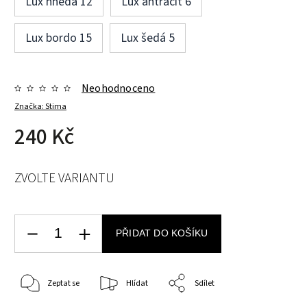
Lux hnědá 12
Lux antracit 6
Lux bordo 15
Lux šedá 5
Neohodnoceno
Značka:
Stima
240 Kč
ZVOLTE VARIANTU
PŘIDAT DO KOŠÍKU
Zeptat se
Hlídat
Sdílet