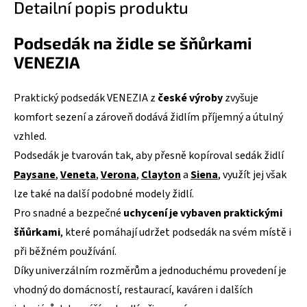
Detailní popis produktu
Podsedák na židle se šňůrkami
VENEZIA
Praktický podsedák VENEZIA z
české výroby
zvyšuje
komfort sezení a zároveň dodává židlím příjemný a útulný
vzhled.
Podsedák je tvarován tak, aby přesně kopíroval sedák židlí
Paysane
,
Veneta
,
Verona
,
Clayton
a
Siena
, využít jej však
lze také na další podobné modely židlí.
Pro snadné a bezpečné
uchycení je vybaven praktickými
šňůrkami
, které pomáhají udržet podsedák na svém místě i
při běžném používání.
Díky univerzálním rozměrům a jednoduchému provedení je
vhodný do domácností, restaurací, kaváren i dalších