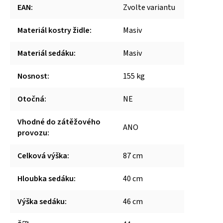
EAN
:
Zvolte variantu
Materiál kostry židle
:
Masiv
Materiál sedáku
:
Masiv
Nosnost
:
155 kg
Otočná
:
NE
Vhodné do zátěžového
ANO
provozu
:
Celková výška
:
87 cm
Hloubka sedáku
:
40 cm
Výška sedáku
:
46 cm