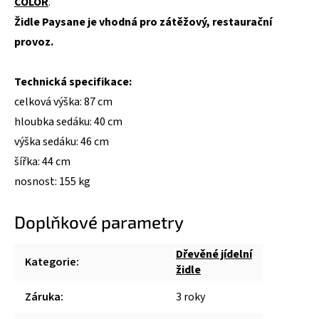
COLOR
.
Židle Paysane je vhodná pro zátěžový, restaurační
provoz.
Technická specifikace:
celková výška: 87 cm
hloubka sedáku: 40 cm
výška sedáku: 46 cm
šířka: 44 cm
nosnost: 155 kg
Doplňkové parametry
Dřevěné jídelní
Kategorie
:
židle
Záruka
:
3 roky