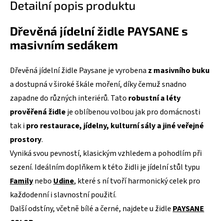
Detailní popis produktu
Dřevěná jídelní židle PAYSANE s
masivním sedákem
Dřevěná jídelní židle Paysane je vyrobena
z masivního buku
a dostupná v široké škále moření, díky čemuž snadno
zapadne do různých interiérů. Tato
robustní a léty
prověřená židle
je oblíbenou volbou jak pro domácnosti
tak i
pro restaurace, jídelny, kulturní sály a jiné veřejné
prostory
.
Vyniká svou pevností, klasickým vzhledem a pohodlím při
sezení. Ideálním doplňkem k této židli je jídelní stůl typu
Family
nebo
Udine
, které s ní tvoří harmonický celek pro
každodenní i slavnostní použití.
Další odstíny, včetně bílé a černé, najdete u židle
PAYSANE