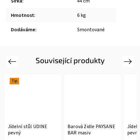
Šířka
:
44 cm
Hmotnost
:
6 kg
Dodáváme
:
Smontované
Související produkty
Previous
Next
Tip
Jídelní stůl UDINE
Barová židle PAYSANE
Jídel
pevný
BAR masiv
pevný