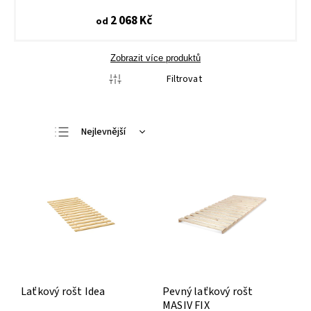
2 068 Kč
od
Zobrazit více produktů
Filtrovat
Nejlevnější
Nejdražší
Nejprodávanější
Abecedně
Laťkový rošt Idea
Pevný laťkový rošt
MASIV FIX