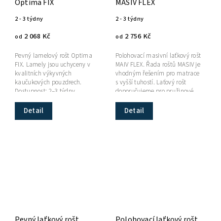
Optima FIX
MASIV FLEX
2 - 3 týdny
2 - 3 týdny
2 068 Kč
2 756 Kč
od
od
Pevný lamelový rošt Optima
Polohovací masivní laťkový rošt
FIX. Lamely jsou uchyceny v
MAIV FLEX. Řada roštů MASIV je
kvalitních výkyvných
vhodným řešením pro matrace
kaučukových pouzdrech.
s vyšší tuhostí. Laťový rošt
Dostupnost: 2–3 týdny.
doporučujeme pro pružinové,
taštičkové a vyšší pěnové...
Detail
Detail
Pevný laťkový rošt
Polohovací laťkový rošt