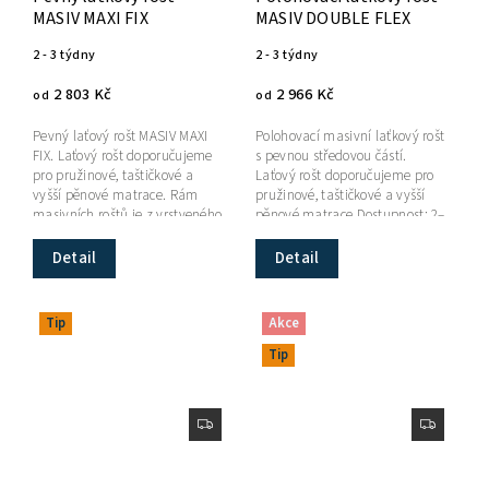
MASIV MAXI FIX
MASIV DOUBLE FLEX
2 - 3 týdny
2 - 3 týdny
2 803 Kč
2 966 Kč
od
od
Pevný laťový rošt MASIV MAXI
Polohovací masivní laťkový rošt
FIX. Laťový rošt doporučujeme
s pevnou středovou částí.
pro pružinové, taštičkové a
Laťový rošt doporučujeme pro
vyšší pěnové matrace. Rám
pružinové, taštičkové a vyšší
masivních roštů je z vrstveného
pěnové matrace.Dostupnost: 2–
dřeva, latě jsou...
3 týdny.
Detail
Detail
Tip
Akce
Tip