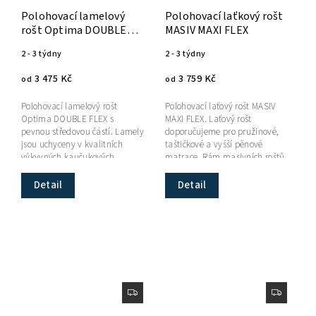
Polohovací lamelový
Polohovací laťkový rošt
rošt Optima DOUBLE
MASIV MAXI FLEX
FLEX
2 - 3 týdny
2 - 3 týdny
3 475 Kč
3 759 Kč
od
od
Polohovací lamelový rošt
Polohovací laťový rošt MASIV
Optima DOUBLE FLEX s
MAXI FLEX. Laťový rošt
pevnou středovou částí. Lamely
doporučujeme pro pružinové,
jsou uchyceny v kvalitních
taštičkové a vyšší pěnové
výkyvných kaučukových
matrace. Rám masivních roštů
pouzdrech. Dostupnost: 2–3
je z vrstveného dřeva, latě
týdny.
jsou...
Detail
Detail