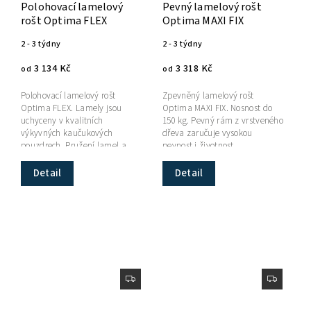
Polohovací lamelový
Pevný lamelový rošt
rošt Optima FLEX
Optima MAXI FIX
2 - 3 týdny
2 - 3 týdny
3 134 Kč
3 318 Kč
od
od
Polohovací lamelový rošt
Zpevněný lamelový rošt
Optima FLEX. Lamely jsou
Optima MAXI FIX. Nosnost do
uchyceny v kvalitních
150 kg. Pevný rám z vrstveného
výkyvných kaučukových
dřeva zaručuje vysokou
pouzdrech. Pružení lamel a
pevnost i životnost.
jejich pohyb v pouzdrech do
Dostupnost: 2–3 týdny.
stran zabezpečuje ideální...
Detail
Detail