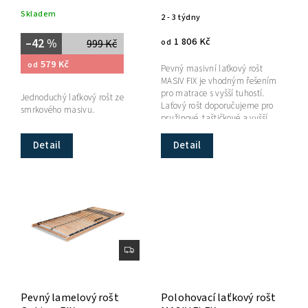
Skladem
2 - 3 týdny
1 806 Kč
–42 %
999 Kč
od
579 Kč
od
Pevný masivní laťkový rošt
MASIV FIX je vhodným řešením
pro matrace s vyšší tuhostí.
Jednoduchý laťkový rošt ze
Laťový rošt doporučujeme pro
smrkového masivu.
pružinové, taštičkové a vyšší
pěnové matrace.Dostupnost: 2–
3...
Detail
Detail
Pevný lamelový rošt
Polohovací laťkový rošt