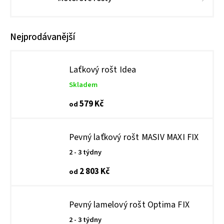
Nejprodávanější
Laťkový rošt Idea
Skladem
579 Kč
od
Pevný laťkový rošt MASIV MAXI FIX
2 - 3 týdny
2 803 Kč
od
Pevný lamelový rošt Optima FIX
2 - 3 týdny