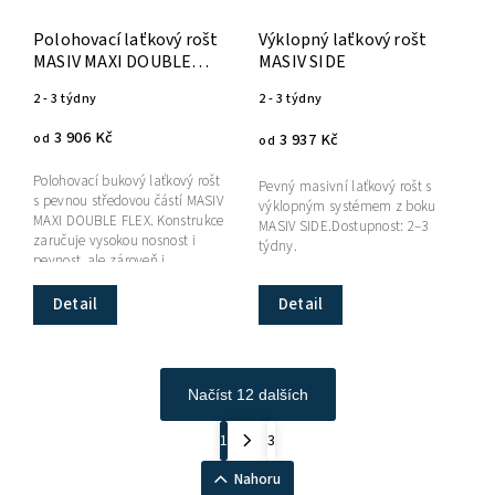
Polohovací laťkový rošt
Výklopný laťkový rošt
MASIV MAXI DOUBLE
MASIV SIDE
FLEX
2 - 3 týdny
2 - 3 týdny
3 906 Kč
3 937 Kč
od
od
Polohovací bukový laťkový rošt
Pevný masivní laťkový rošt s
s pevnou středovou částí MASIV
výklopným systémem z boku
MAXI DOUBLE FLEX. Konstrukce
MASIV SIDE.Dostupnost: 2–3
zaručuje vysokou nosnost i
týdny.
pevnost, ale zároveň i
dostatečné odvětrání...
Detail
Detail
Načíst 12 dalších
1
3
Nahoru