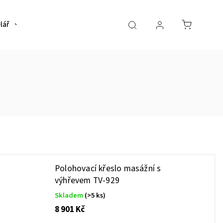
lář
Bytové doplňky
Předsíň
Restaurační sto
Polohovací křeslo masážní s
výhřevem TV-929
Skladem
(>5 ks)
8 901 Kč