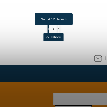
Načíst 12 dalších
1
4
Nahoru