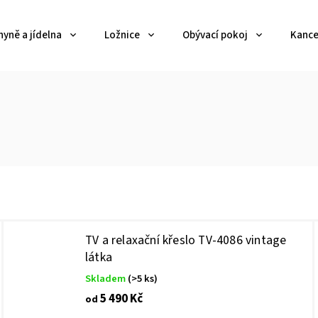
yně a jídelna
Ložnice
Obývací pokoj
Kance
TV a relaxační křeslo TV-4086 vintage
látka
Skladem
(>5 ks)
5 490 Kč
od