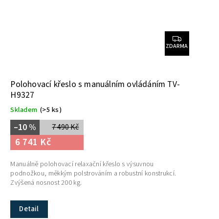
ZDARMA
Polohovací křeslo s manuálním ovládáním TV-
H9327
Skladem
(>5 ks)
–10 %
7 490 Kč
6 741 Kč
Manuálně polohovací relaxační křeslo s výsuvnou
podnožkou, měkkým polstrováním a robustní konstrukcí.
Zvýšená nosnost 200 kg.
Detail