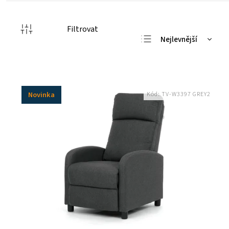
Filtrovat
Nejlevnější
Nejdražší
Nejprodávanější
Abecedně
Novinka
Kód:
TV-W3397 GREY2