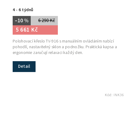
4 - 6 týdnů
–10 %
6 290 Kč
5 661 Kč
Polohovací křeslo TV-916 s manuálním ovládáním nabízí
pohodlí, nastavitelný sklon a podnožku. Praktická kapsa a
ergonomie zaručují relaxaci každý den.
Detail
Kód:
INK36