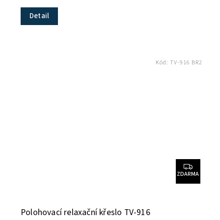
Detail
Kód:
TV-916 BR2
ZDARMA
Polohovací relaxační křeslo TV-916