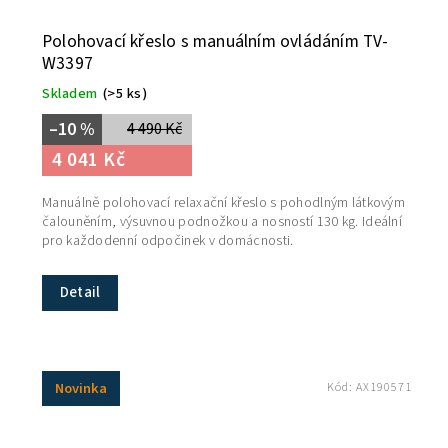
Polohovací křeslo s manuálním ovládáním TV-
W3397
Skladem
(>5 ks)
–10 %
4 490 Kč
4 041 Kč
Manuálně polohovací relaxační křeslo s pohodlným látkovým
čalouněním, výsuvnou podnožkou a nosností 130 kg. Ideální
pro každodenní odpočinek v domácnosti.
Detail
Novinka
Kód:
AX190571