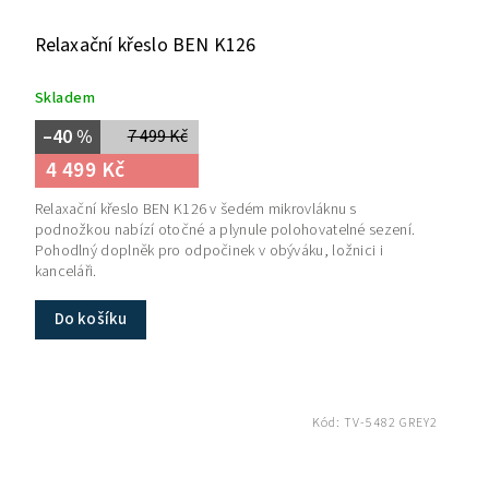
Relaxační křeslo BEN K126
Skladem
–40 %
7 499 Kč
4 499 Kč
Relaxační křeslo BEN K126 v šedém mikrovláknu s
podnožkou nabízí otočné a plynule polohovatelné sezení.
Pohodlný doplněk pro odpočinek v obýváku, ložnici i
kanceláři.
Do košíku
Kód:
TV-5482 GREY2