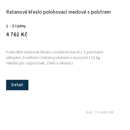
Ratanové křeslo polohovací medové s polstrem
1 - 2 týdny
4 761 Kč
Pohodlné ratanové křeslo v medové barvě s 3 polohami
sklopení, kvalitním českým polstrem a nosností 110 kg.
Ideální pro odpočinek, čtení a relaxaci.
Detail
Kód:
TV-4086 BR