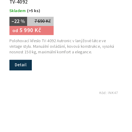
TV-4092
Skladem
(>5 ks)
–22 %
7 690 Kč
5 990 Kč
od
Polohovací křeslo TV-4092 Autronic v lanýžové látce ve
vintage stylu. Manuální ovládání, kovová konstrukce, vysoká
nosnost 150 kg, maximální komfort a elegance.
Detail
Kód:
INK47