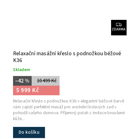
ZDARMA
Relaxační masážní křeslo s podnožkou béžové
K36
Skladem
–42 %
10 499 Kč
5 999 Kč
Relaxační křeslo s podnožkou K36 v elegantní béžové barvě
vám zajistí perfektní masáž pro uvolnění bolavých zad v
pohodlí vašeho domova. Příjemný potah z imitace broušené
kůže...
Do košíku