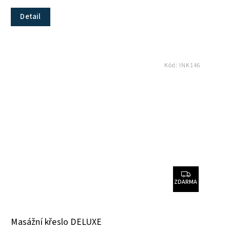
Detail
Kód:
INK146
ZDARMA
Masážní křeslo DELUXE