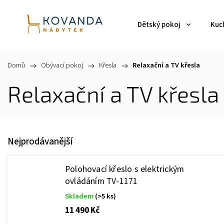
Dětský pokoj
Kuch
Domů
/
Obývací pokoj
/
Křesla
/
Relaxační a TV křesla
Relaxační a TV křesla
Nejprodávanější
Polohovací křeslo s elektrickým
ovládáním TV-1171
Skladem
(>5 ks)
11 490 Kč