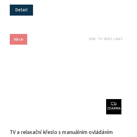
Detail
Akce
Kód:
TV-4092 LAN3
ZDARMA
TV a relaxační křeslo s manuálním ovládáním