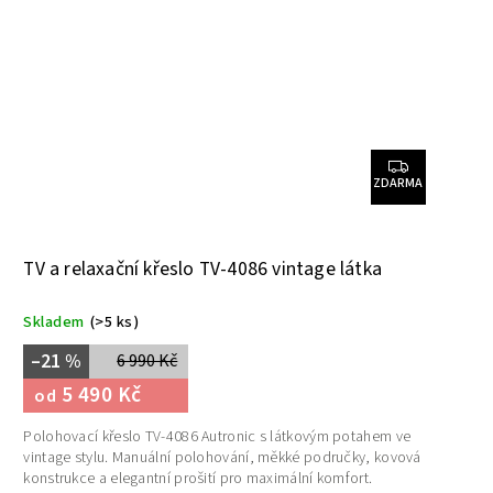
ZDARMA
TV a relaxační křeslo TV-4086 vintage látka
Skladem
(>5 ks)
–21 %
6 990 Kč
5 490 Kč
od
Polohovací křeslo TV-4086 Autronic s látkovým potahem ve
vintage stylu. Manuální polohování, měkké područky, kovová
konstrukce a elegantní prošití pro maximální komfort.