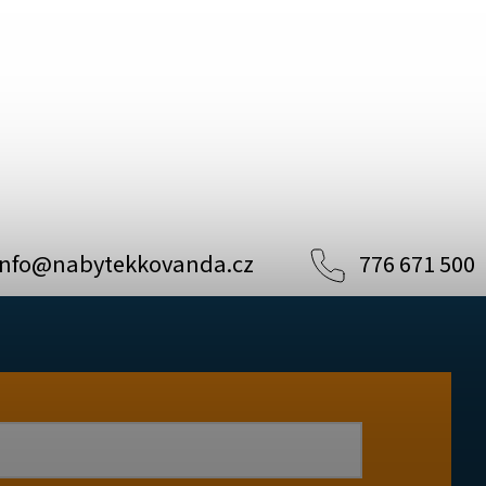
info
@
nabytekkovanda.cz
776 671 500