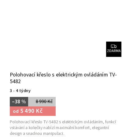
ZDARMA
Polohovací křeslo s elektrickým ovládáním TV-
5482
3 - 4 týdny
–38 %
8 990 Kč
5 490 Kč
od
Polohovací křeslo TV-5482 s elektrickým ovládáním, funkcí
vstávání a kolečky nabízí maximální komfort, elegantní
design a snadnou manipulaci.