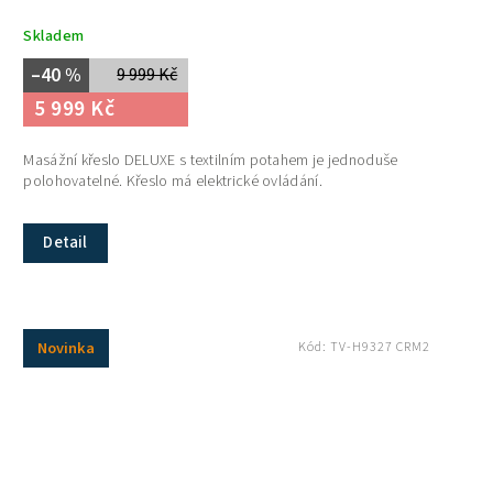
Skladem
–40 %
9 999 Kč
5 999 Kč
Masážní křeslo DELUXE s textilním potahem je jednoduše
polohovatelné. Křeslo má elektrické ovládání.
Detail
Novinka
Kód:
TV-H9327 CRM2