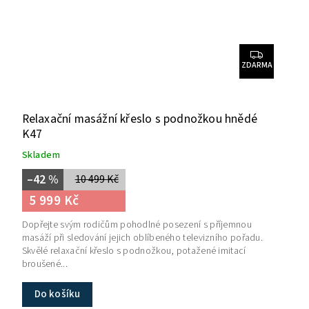
ZDARMA
Relaxační masážní křeslo s podnožkou hnědé
K47
Skladem
–42 %
10 499 Kč
5 999 Kč
Dopřejte svým rodičům pohodlné posezení s příjemnou
masáží při sledování jejich oblíbeného televizního pořadu.
Skvělé relaxační křeslo s podnožkou, potažené imitací
broušené...
Do košíku