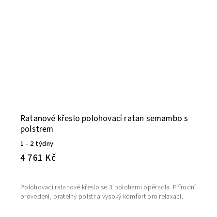
Ratanové křeslo polohovací ratan semambo s
polstrem
1 - 2 týdny
4 761 Kč
Polohovací ratanové křeslo se 3 polohami opěradla. Přírodní
provedení, pratelný polstr a vysoký komfort pro relaxaci.