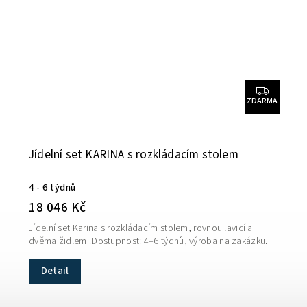
ZDARMA
Jídelní set KARINA s rozkládacím stolem
4 - 6 týdnů
18 046 Kč
Jídelní set Karina s rozkládacím stolem, rovnou lavicí a
dvěma židlemi.Dostupnost: 4–6 týdnů, výroba na zakázku.
Detail