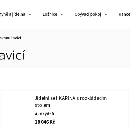
yně a jídelna
Ložnice
Obývací pokoj
Kance
rovnou lavicí
avicí
Jídelní set KARINA s rozkládacím
stolem
4 - 6 týdnů
18 046 Kč