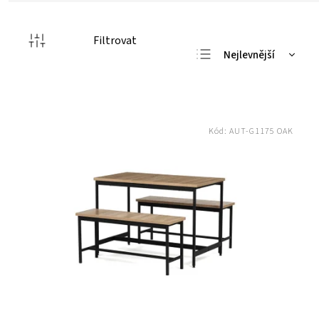
Filtrovat
Nejlevnější
Nejdražší
Nejprodávanější
Abecedně
Kód:
AUT-G1175 OAK