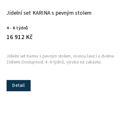
Jídelní set KARINA s pevným stolem
4 - 6 týdnů
16 912 Kč
Jídelní set Karina s pevným stolem, rovnou lavicí a dvěma
židlemi.Dostupnost: 4–6 týdnů, výroba na zakázku.
Detail