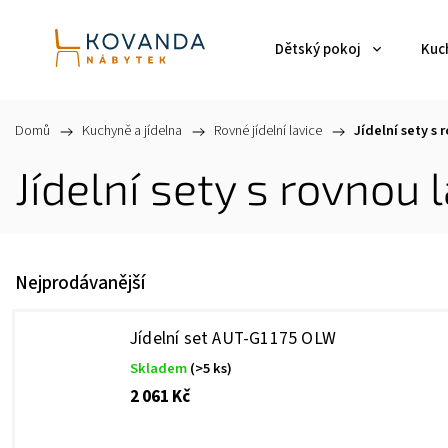
Dětský pokoj
Kuch
Domů
/
Kuchyně a jídelna
/
Rovné jídelní lavice
/
Jídelní sety s 
Jídelní sety s rovnou l
Nejprodávanější
Jídelní set AUT-G1175 OLW
Skladem
(>5 ks)
2 061 Kč