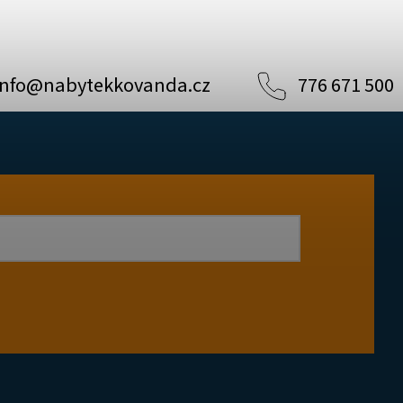
info
@
nabytekkovanda.cz
776 671 500