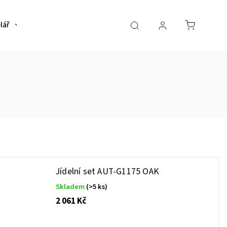
lář
Bytové doplňky
Předsíň
Restaurační sto
Jídelní set AUT-G1175 OAK
Skladem
(>5 ks)
2 061 Kč