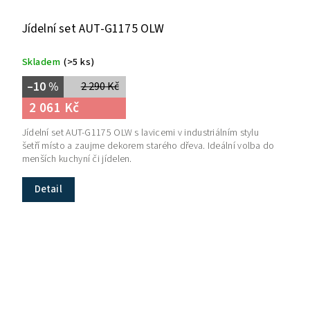
Jídelní set AUT-G1175 OLW
Skladem
(>5 ks)
–10 %
2 290 Kč
2 061 Kč
Jídelní set AUT-G1175 OLW s lavicemi v industriálním stylu
šetří místo a zaujme dekorem starého dřeva. Ideální volba do
menších kuchyní či jídelen.
Detail