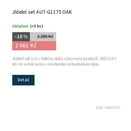
Jídelní set AUT-G1175 OAK
Skladem
(>5 ks)
–10 %
2 290 Kč
2 061 Kč
Jídelní set 1+2 v dekoru dubu s kovovou podnoží. Stůl 110 ×
60 cm a dvě lavice v moderním industriálním stylu.
Detail
Kód:
IK887037