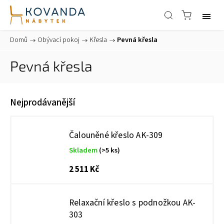
Domů
/
Obývací pokoj
/
Křesla
/
Pevná křesla
Pevná křesla
Nejprodávanější
Čalouněné křeslo AK-309
Skladem
(>5 ks)
2 511 Kč
Relaxační křeslo s podnožkou AK-
303