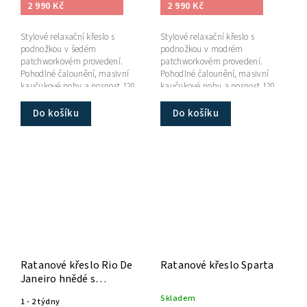
2 990 Kč
2 990 Kč
Stylové relaxační křeslo s
Stylové relaxační křeslo s
podnožkou v šedém
podnožkou v modrém
patchworkovém provedení.
patchworkovém provedení.
Pohodlné čalounění, masivní
Pohodlné čalounění, masivní
kaučukové nohy a nosnost 120
kaučukové nohy a nosnost 120
kg.
kg.
Do košíku
Do košíku
Ratanové křeslo Rio De
Ratanové křeslo Sparta
Janeiro hnědé s
polstrem
Skladem
1 - 2 týdny