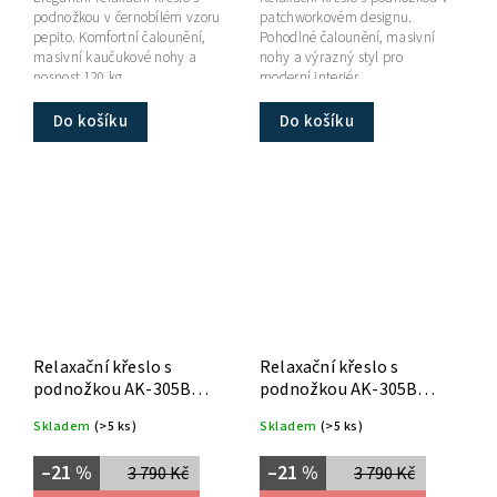
podnožkou v černobílém vzoru
patchworkovém designu.
pepito. Komfortní čalounění,
Pohodlné čalounění, masivní
masivní kaučukové nohy a
nohy a výrazný styl pro
nosnost 120 kg.
moderní interiér.
Do košíku
Do košíku
Relaxační křeslo s
Relaxační křeslo s
podnožkou AK-305B
podnožkou AK-305B
PWBK2
PWBL2
Skladem
(>5 ks)
Skladem
(>5 ks)
–21 %
–21 %
3 790 Kč
3 790 Kč