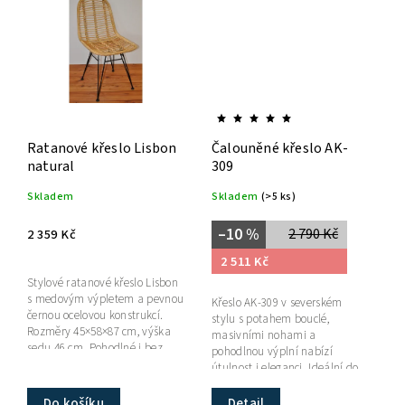
Ratanové křeslo Lisbon
Čalouněné křeslo AK-
natural
309
Skladem
Skladem
(>5 ks)
–10 %
2 790 Kč
2 359 Kč
2 511 Kč
Stylové ratanové křeslo Lisbon
s medovým výpletem a pevnou
Křeslo AK-309 v severském
černou ocelovou konstrukcí.
stylu s potahem bouclé,
Rozměry 45×58×87 cm, výška
masivními nohami a
sedu 46 cm. Pohodlné i bez
pohodlnou výplní nabízí
polstru, ideální do interiéru i
útulnost i eleganci. Ideální do
na...
menších prostor a čtecích
koutků.
Detail
Do košíku