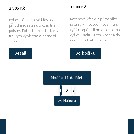
3 008 Kč
2 995 Kč
Ratanové křeslo z přírodního
Pohodlné ratanové křeslo z
ratanu v medovém odstínu s
přírodního ratanu s kvalitními
vyšším opěradlem a pohodlnou
polstry. Robustní konstrukce s
výškou sedu 50 cm, vhodné do
trojitým výpletem a nosností
interiéru i krytých venkovních
125 kg.
prostor.
Detail
Do košíku
Načíst 11 dalších
1
2
Nahoru