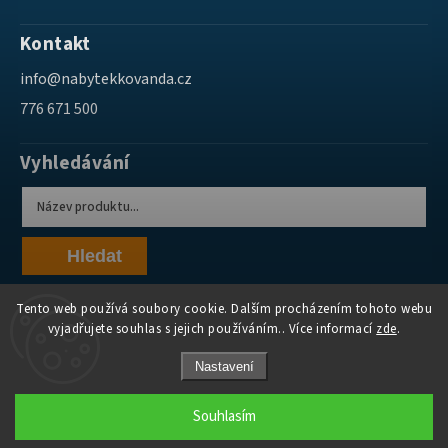
Kontakt
info
@
nabytekkovanda.cz
776 671 500
Vyhledávání
Hledat
Tento web používá soubory cookie. Dalším procházením tohoto webu
vyjadřujete souhlas s jejich používáním.. Více informací
zde
.
Nastavení
Copyright 2026
Nábytek Kovanda
. Všechna práva vyhrazena.
Souhlasím
Grafický návrh vytvořil a nakódoval
Shoptak.cz