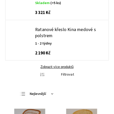
Skladem
(>5 ks)
3 321 Kč
Ratanové křeslo Kina medové s
polstrem
1 - 2 týdny
2 190 Kč
Zobrazit více produktů
Filtrovat
Nejlevnější
Nejdražší
Nejprodávanější