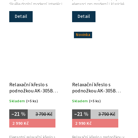
Skvěle doplní moderní interiér i
eleganci pro moderní i klasické
stylové provozovny.
interiéry.
Detail
Detail
Novinka
Relaxační křeslo s
Relaxační křeslo s
podnožkou AK-305B
podnožkou AK-305B
PEP2
PW2
Skladem
(>5 ks)
Skladem
(>5 ks)
–21 %
–21 %
3 790 Kč
3 790 Kč
2 990 Kč
2 990 Kč
Elegantní relaxační křeslo s
Relaxační křeslo s podnožkou v