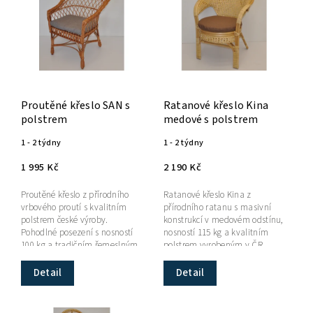
Abecedně
Proutěné křeslo SAN s
Ratanové křeslo Kina
polstrem
medové s polstrem
1 - 2 týdny
1 - 2 týdny
1 995 Kč
2 190 Kč
Proutěné křeslo z přírodního
Ratanové křeslo Kina z
vrbového proutí s kvalitním
přírodního ratanu s masivní
polstrem české výroby.
konstrukcí v medovém odstínu,
Pohodlné posezení s nosností
nosností 115 kg a kvalitním
100 kg a tradičním řemeslným
polstrem vyrobeným v ČR.
zpracováním.
Detail
Detail