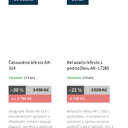
Čalouněné křeslo AK-
Relaxační křeslo s
314
podnožkou AK-L7285
Skladem
(>5 ks)
Skladem
(>5 ks)
–30 %
–22 %
3 990 Kč
3 590 Kč
2 790 Kč
2 790 Kč
od
Designové křeslo AK-314 s
Relaxační křeslo AK-L7285 s
manšestrovým potahem a
podnožkou, manšestrovým
dřevěnými nohami spojuje
potahem a černou kovovou
eleganci, komfort a odolnost.
podnoží nabízí pohodlí, styl a