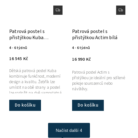
Patrová postel s
Patrová postel s
přistýlkou Kuba
přistýlkou Actim bílá
borovice/bílá
4 - 6 týdnů
4 - 6 týdnů
16 545 Kč
16 990 Kč
Dětská patrová postel Kuba
Patrová postel Actim s
kombinuje funkčnost, moderní
přistýlkou je ideální pro sdílené
design a kvalitu. Žebřík lze
pokoje sourozenců nebo
umístit na obě strany a postel
návštěvy.
lze rozložit na dvě samostatná
lůžka.
Do košíku
Do košíku
Načíst další 4