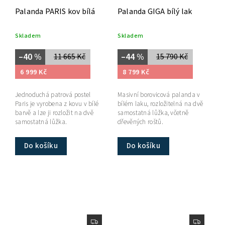
Palanda PARIS kov bílá
Palanda GIGA bílý lak
Skladem
Skladem
–40 %
–44 %
11 665 Kč
15 790 Kč
6 999 Kč
8 799 Kč
Jednoduchá patrová postel
Masivní borovicová palanda v
Paris je vyrobena z kovu v bílé
bílém laku, rozložitelná na dvě
barvě a lze ji rozložit na dvě
samostatná lůžka, včetně
samostatná lůžka.
dřevěných roštů.
Do košíku
Do košíku