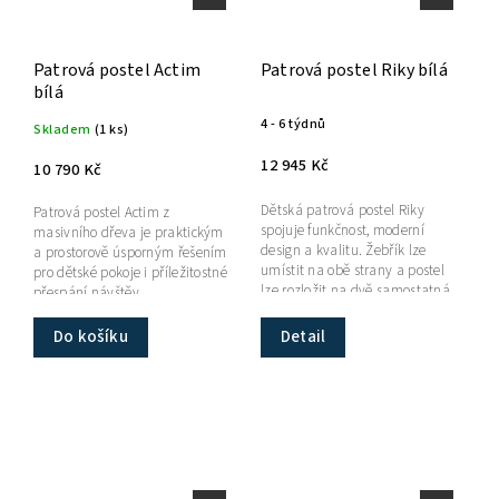
Patrová postel Actim
Patrová postel Riky bílá
bílá
4 - 6 týdnů
Skladem
(1 ks)
12 945 Kč
10 790 Kč
Dětská patrová postel Riky
Patrová postel Actim z
spojuje funkčnost, moderní
masivního dřeva je praktickým
design a kvalitu. Žebřík lze
a prostorově úsporným řešením
umístit na obě strany a postel
pro dětské pokoje i příležitostné
lze rozložit na dvě samostatná
přespání návštěv.
lůžka. ...
Do košíku
Detail