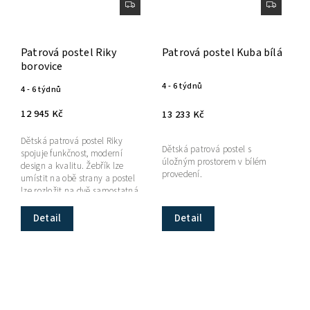
Patrová postel Riky
Patrová postel Kuba bílá
borovice
4 - 6 týdnů
4 - 6 týdnů
12 945 Kč
13 233 Kč
Dětská patrová postel Riky
Dětská patrová postel s
spojuje funkčnost, moderní
úložným prostorem v bílém
design a kvalitu. Žebřík lze
provedení.
umístit na obě strany a postel
lze rozložit na dvě samostatná
lůžka.
Detail
Detail