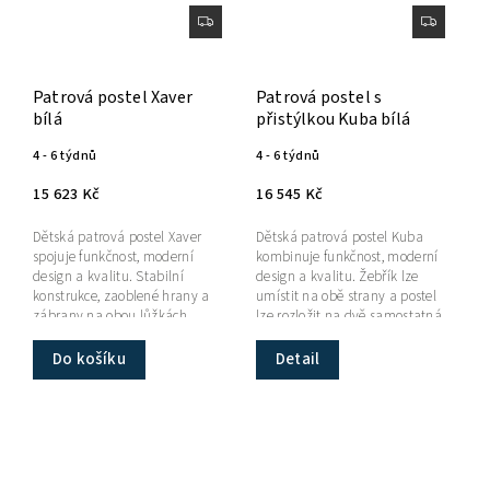
Patrová postel Xaver
Patrová postel s
bílá
přistýlkou Kuba bílá
4 - 6 týdnů
4 - 6 týdnů
15 623 Kč
16 545 Kč
Dětská patrová postel Xaver
Dětská patrová postel Kuba
spojuje funkčnost, moderní
kombinuje funkčnost, moderní
design a kvalitu. Stabilní
design a kvalitu. Žebřík lze
konstrukce, zaoblené hrany a
umístit na obě strany a postel
zábrany na obou lůžkách
lze rozložit na dvě samostatná
zajišťují maximální bezpečnost
lůžka. ...
a pohodlí.
Do košíku
Detail