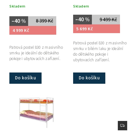
Skladem
Skladem
–40 %
9 499 Kč
–40 %
8 399 Kč
5 699 Kč
4 999 Kč
Patrová postel 830 z masivního
Patrová postel 830 z masivního
smrku v bílém laku je ideální
smrku je ideální do dětského
do dětského pokoje i
pokoje i ubytovacích zařízení.
ubytovacích zařízení.
...
Do košíku
Do košíku