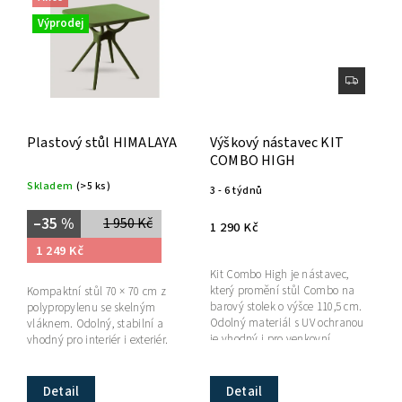
Výprodej
Plastový stůl HIMALAYA
Výškový nástavec KIT
COMBO HIGH
Skladem
(>5 ks)
3 - 6 týdnů
–35 %
1 950 Kč
1 290 Kč
1 249 Kč
Kit Combo High je nástavec,
který promění stůl Combo na
Kompaktní stůl 70 × 70 cm z
barový stolek o výšce 110,5 cm.
polypropylenu se skelným
Odolný materiál s UV ochranou
vláknem. Odolný, stabilní a
je vhodný i pro venkovní
vhodný pro interiér i exteriér.
použití.
Detail
Detail