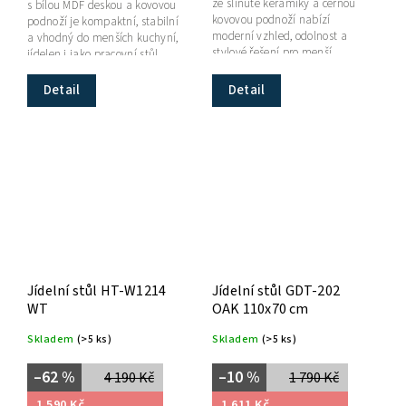
ze slinuté keramiky a černou
s bílou MDF deskou a kovovou
kovovou podnoží nabízí
podnoží je kompaktní, stabilní
moderní vzhled, odolnost a
a vhodný do menších kuchyní,
stylové řešení pro menší
jídelen i jako pracovní stůl.
interiéry.
Detail
Detail
Jídelní stůl HT-W1214
Jídelní stůl GDT-202
WT
OAK 110x70 cm
Skladem
(>5 ks)
Skladem
(>5 ks)
–62 %
–10 %
4 190 Kč
1 790 Kč
1 590 Kč
1 611 Kč