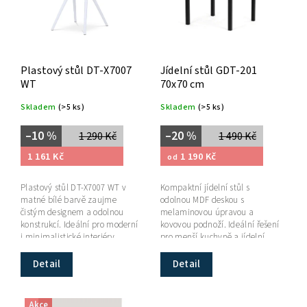
Plastový stůl DT-X7007
Jídelní stůl GDT-201
WT
70x70 cm
Skladem
(>5 ks)
Skladem
(>5 ks)
–10 %
–20 %
1 290 Kč
1 490 Kč
1 161 Kč
1 190 Kč
od
Plastový stůl DT-X7007 WT v
Kompaktní jídelní stůl s
matné bílé barvě zaujme
odolnou MDF deskou s
čistým designem a odolnou
melaminovou úpravou a
konstrukcí. Ideální pro moderní
kovovou podnoží. Ideální řešení
i minimalistické interiéry.
pro menší kuchyně a jídelní
kouty.
Detail
Detail
Akce