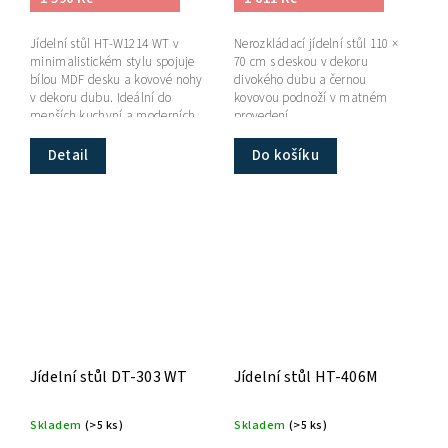
Jídelní stůl HT-W1214 WT v
Nerozkládací jídelní stůl 110 ×
minimalistickém stylu spojuje
70 cm s deskou v dekoru
bílou MDF desku a kovové nohy
divokého dubu a černou
v dekoru dubu. Ideální do
kovovou podnoží v matném
menších kuchyní a moderních
provedení.
interiérů.
Detail
Do košíku
Jídelní stůl DT-303 WT
Jídelní stůl HT-406M
Skladem
(>5 ks)
Skladem
(>5 ks)