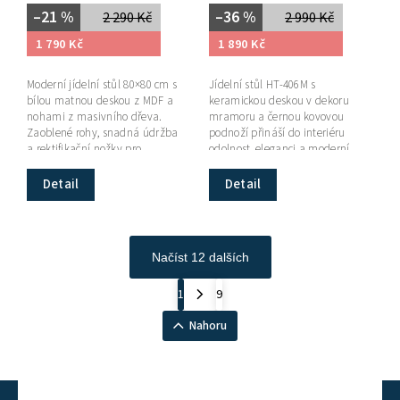
–21 %
–36 %
2 290 Kč
2 990 Kč
1 790 Kč
1 890 Kč
Moderní jídelní stůl 80×80 cm s
Jídelní stůl HT-406M s
bílou matnou deskou z MDF a
keramickou deskou v dekoru
nohami z masivního dřeva.
mramoru a černou kovovou
Zaoblené rohy, snadná údržba
podnoží přináší do interiéru
a rektifikační nožky pro
odolnost, eleganci a moderní
perfektní stabilitu.
industriální styl.
Detail
Detail
Načíst 12 dalších
1
9
Nahoru