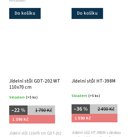
provedení.
Do košíku
Do košíku
Jídelní stůl GDT-202 WT
Jídelní stůl HT-398M
110x70 cm
Skladem
(>5 ks)
Skladem
(>5 ks)
–36 %
2 490 Kč
–22 %
1 790 Kč
1 590 Kč
1 390 Kč
Jídelní stůl HT-398M s deskou
Jídelní stůl 110x70 cm GDT-202