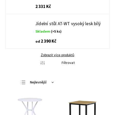
2 331 Kč
Jídelní stůl AT-WT vysoký lesk bílý
Skladem
(>5 ks)
2 390 Kč
od
Zobrazit více produktů
Filtrovat
Nejlevnější
Nejdražší
Nejprodávanější
Abecedně