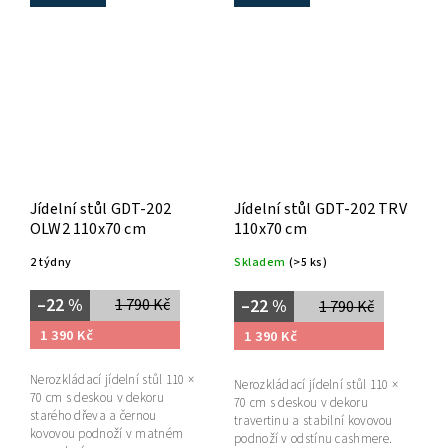
Jídelní stůl GDT-202
Jídelní stůl GDT-202 TRV
OLW2 110x70 cm
110x70 cm
2 týdny
Skladem
(>5 ks)
–22 %
1 790 Kč
–22 %
1 790 Kč
1 390 Kč
1 390 Kč
Nerozkládací jídelní stůl 110 ×
Nerozkládací jídelní stůl 110 ×
70 cm s deskou v dekoru
70 cm s deskou v dekoru
starého dřeva a černou
travertinu a stabilní kovovou
kovovou podnoží v matném
podnoží v odstínu cashmere.