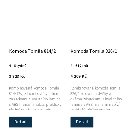
Komoda Tomila 814/2
Komoda Tomila 826/1
4 - 6 týdnů
4 - 6 týdnů
3 823 Kč
4 209 Kč
Kombinovaná komoda Tomila
Kombinovaná komoda Tomila
814/12s jedněmi dvířky a třemi
826/1 se dvěma dvířky a
zásuvkami z kvalitního lamina
dvěma zásuvkami z kvalitního
s ABS hranami nabízí praktický
lamina s ABS hranami nabízí
úložný prostor a elegantní
praktický úložný prostor a
design inspirovaný
elegantní design inspirovaný
japonským...
japonským stylem.
Detail
Detail