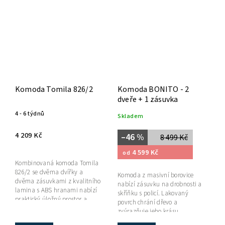
Komoda Tomila 826/2
Komoda BONITO - 2
dveře + 1 zásuvka
4 - 6 týdnů
Skladem
4 209 Kč
–46 %
8 499 Kč
4 599 Kč
od
Kombinovaná komoda Tomila
826/2 se dvěma dvířky a
Komoda z masivní borovice
dvěma zásuvkami z kvalitního
nabízí zásuvku na drobnosti a
lamina s ABS hranami nabízí
skříňku s policí. Lakovaný
praktický úložný prostor a
povrch chrání dřevo a
elegantní design inspirovaný
zvýrazňuje jeho krásu.
japonským stylem.