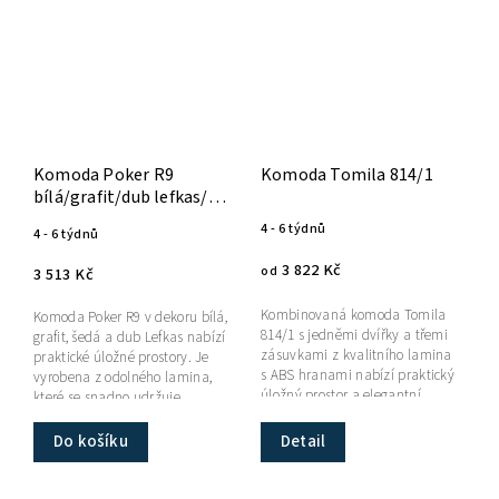
Komoda Poker R9
Komoda Tomila 814/1
bílá/grafit/dub lefkas/
šedá
4 - 6 týdnů
4 - 6 týdnů
3 822 Kč
od
3 513 Kč
Kombinovaná komoda Tomila
Komoda Poker R9 v dekoru bílá,
814/1 s jedněmi dvířky a třemi
grafit, šedá a dub Lefkas nabízí
zásuvkami z kvalitního lamina
praktické úložné prostory. Je
s ABS hranami nabízí praktický
vyrobena z odolného lamina,
úložný prostor a elegantní
které se snadno udržuje.
design inspirovaný
japonským...
Do košíku
Detail