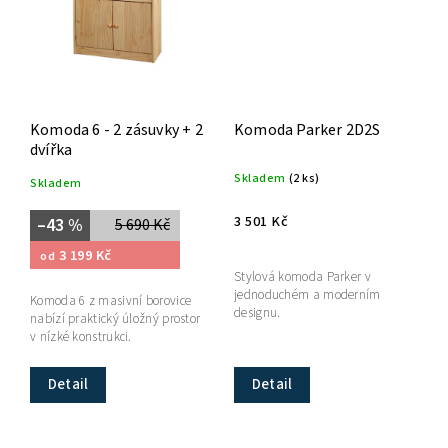
Komoda 6 - 2 zásuvky + 2
Komoda Parker 2D2S
dvířka
Skladem
(2 ks)
Skladem
3 501 Kč
–43 %
5 690 Kč
3 199 Kč
od
Stylová komoda Parker v
jednoduchém a moderním
Komoda 6 z masivní borovice
designu.
nabízí praktický úložný prostor
v nízké konstrukci.
Detail
Detail