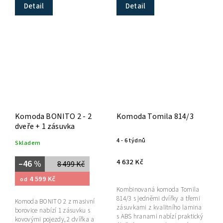
Detail
Detail
Komoda BONITO 2 - 2
Komoda Tomila 814/3
dveře + 1 zásuvka
4 - 6 týdnů
Skladem
4 632 Kč
–46 %
8 499 Kč
4 599 Kč
od
Kombinovaná komoda Tomila
814/3 s jedněmi dvířky a třemi
Komoda BONITO 2 z masivní
zásuvkami z kvalitního lamina
borovice nabízí 1 zásuvku s
s ABS hranami nabízí praktický
kovovými pojezdy, 2 dvířka a