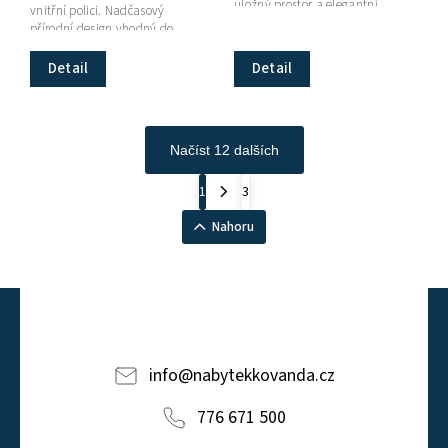
úložný prostor a elegantní
vnitřní polici. Nadčasový
design inspirovaný
přírodní design vhodný do
japonským...
každého interiéru.
Detail
Detail
Načíst 12 dalších
1
3
Nahoru
info
@
nabytekkovanda.cz
776 671 500