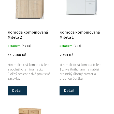
Komoda kombinovaná
Komoda kombinovaná
Mileta 2
Mileta 1
Skladem
(>5 ks)
Skladem
(2 ks)
2 268 Kč
2 794 Kč
od
Minimalistická komoda Mileta
Minimalistická komoda Mileta
z odolného lamina nabízí
1 z kvalitního lamina nabízí
úložný prostor a dvě praktické
praktický úložný prostor a
zásuvky.
snadnou údržbu.
Detail
Detail