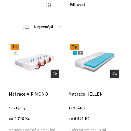
Filtrovat
Nejlevnější
Nejdražší
Nejprodávanější
Tip
Tip
Abecedně
Matrace AIR MONO
Matrace HELLEN
1 - 2 týdny
1 - 2 týdny
4 740 Kč
6 915 Kč
od
od
Matrace z odolné a prodyšné
5-zónová antidekubitní