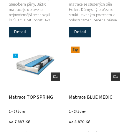
Sleepfoam pěny. Jádro
matrace ze studených pěn
matrace je upraveno
Hellen. Důmyslný prořez se
nejmodernější technologií
strukturovaným povrchem v
ŘEŠETO. Dostupnost: 1–2
oblasti ramen, beder a pánve
týdny.
garantuje vynikající
přizpůsobení se...
Detail
Detail
Tip
Matrace TOP SPRING
Matrace BLUE MEDIC
1 - 2 týdny
1 - 2 týdny
7 887 Kč
8 870 Kč
od
od