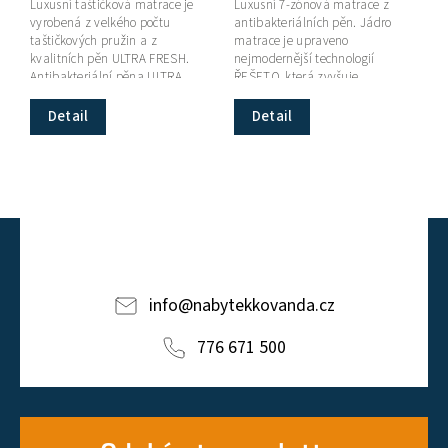
Luxusní taštičková matrace je
Luxusní 7-zónová matrace z
vyrobená z velkého počtu
antibakteriálních pěn. Jádro
taštičkových pružin a z
matrace je upraveno
kvalitních pěn ULTRA FRESH.
nejmodernější technologií
Antibakteriální pěna ULTRA
ŘEŠETO, která zvyšuje
FRESH je pěna, která dokáže
prodyšnost, vytváří jednotlivé
eliminovat...
zónování a prodlužuje...
Detail
Detail
info
@
nabytekkovanda.cz
776 671 500