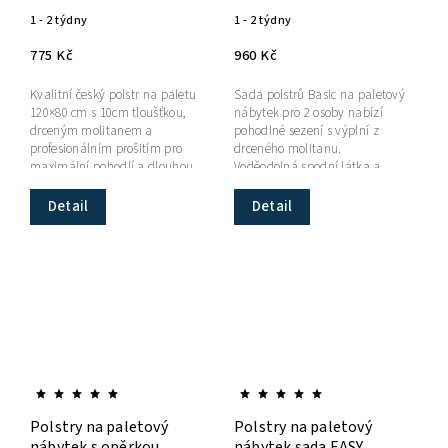
1 - 2 týdny
1 - 2 týdny
775 Kč
960 Kč
Kvalitní český polstr na paletu
Sada polstrů Basic na paletový
120×80 cm s 10cm tloušťkou,
nábytek pro 2 osoby nabízí
drceným molitanem a
pohodlné sezení s výplní z
profesionálním prošitím pro
drceného molitanu.
maximální pohodlí a dlouhou
Voděodolná spodní látka a
životnost.
tkanice zajišťují snadnou
údržbu i stabilitu.
Detail
Detail
Polstry na paletový
Polstry na paletový
nábytek s opěrkou
nábytek sada EASY