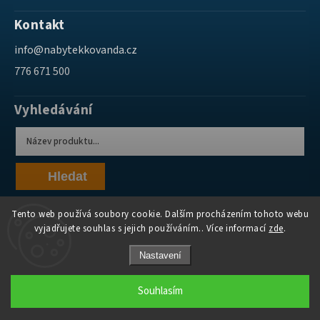
Kontakt
info
@
nabytekkovanda.cz
776 671 500
Vyhledávání
Hledat
Tento web používá soubory cookie. Dalším procházením tohoto webu
vyjadřujete souhlas s jejich používáním.. Více informací
zde
.
Nastavení
Copyright 2026
Nábytek Kovanda
. Všechna práva vyhrazena.
Souhlasím
Grafický návrh vytvořil a nakódoval
Shoptak.cz