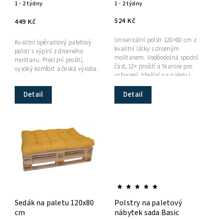
1 - 2 týdny
1 - 2 týdny
524 Kč
449 Kč
Univerzální polstr 120×80 cm z
Kvalitní opěradlový paletový
kvalitní látky s drceným
polstr s výplní z drceného
molitanem. Voděodolná spodní
molitanu. Precizní prošití,
část, 12× prošití a tkanice pro
vysoký komfort a česká výroba.
uchycení. Ideální na palety i
zahradu.
Detail
Detail
Sedák na paletu 120x80
Polstry na paletový
cm
nábytek sada Basic