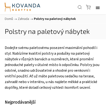
Domů
/
Zahrada
/
Polstry na paletový nábytek
Polstry na paletový nábytek
Dodejte svému paletovému posezení maximální pohodlí i
styl. Nabízíme kvalitní polstry a podušky na paletový
nábytek v různých barvách a rozměrech, které promění
jednoduché palety v útulné místo k odpočinku. Polstry jsou
odolné, snadno udržovatelné a vhodné pro venkovní i
vnitřní použití. Ať už máte paletovou sedačku na terase,
zahradě nebo v interiéru, u nás najdete měkké a praktické
doplňky, které doladí celkový vzhled i komfort sezení.
Nejprodávanější