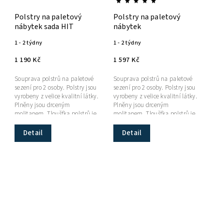
Polstry na paletový
Polstry na paletový
nábytek sada HIT
nábytek
1 - 2 týdny
1 - 2 týdny
1 190 Kč
1 597 Kč
Souprava polstrů na paletové
Souprava polstrů na paletové
sezení pro 2 osoby. Polstry jsou
sezení pro 2 osoby. Polstry jsou
vyrobeny z velice kvalitní látky.
vyrobeny z velice kvalitní látky.
Plněny jsou drceným
Plněny jsou drceným
molitanem. Tloušťka polstrů je
molitanem. Tloušťka polstrů je
přibližně 10 cm.
přibližně 10 cm.
Detail
Detail