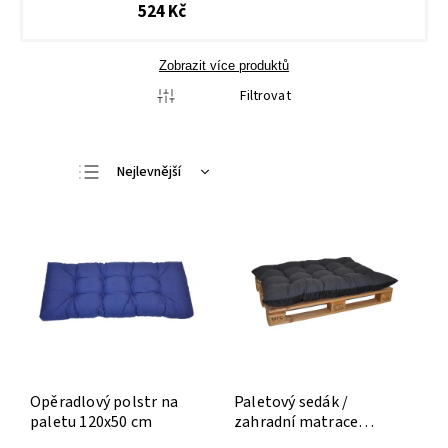
524 Kč
Zobrazit více produktů
Filtrovat
Nejlevnější
Nejdražší
Nejprodávanější
Abecedně
Opěradlový polstr na
Paletový sedák /
paletu 120x50 cm
zahradní matrace
120x80 cm