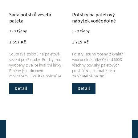
Sada polstrů veselá
Polstry na paletový
paleta
nábytek voděodolné
1 - 2 týdny
1 - 2 týdny
1 597 Kč
1 715 Kč
Souprava polstrů na paletové
Polstry jsou vyrobeny z kvalitní
sezení pro 2 osoby. Polstry jsou
voděodolné látky Oxford 600D.
vyrobeny z velice kvalitní látky.
Všechny povlaky paletových
Plněny jsou drceným
polstrů jsou snímatelné a
molitanem. Tloušťka polstrů je
zapínatelné na zip.
přibližně 10 cm.
Detail
Detail