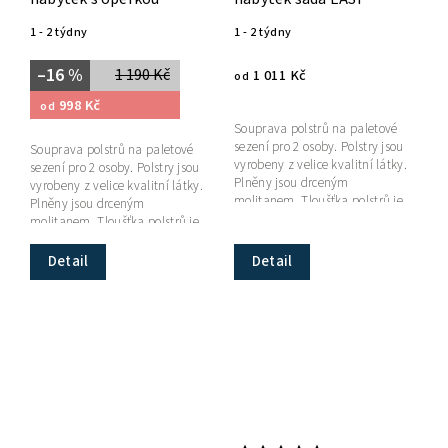
1 - 2 týdny
1 - 2 týdny
–16 %
1 190 Kč
1 011 Kč
od
998 Kč
od
Souprava polstrů na paletové
sezení pro 2 osoby. Polstry jsou
Souprava polstrů na paletové
vyrobeny z velice kvalitní látky.
sezení pro 2 osoby. Polstry jsou
Plněny jsou drceným
vyrobeny z velice kvalitní látky.
molitanem. Tloušťka polstrů je
Plněny jsou drceným
přibližně 10 cm.
molitanem. Tloušťka polstrů je
přibližně 10 cm.
Detail
Detail