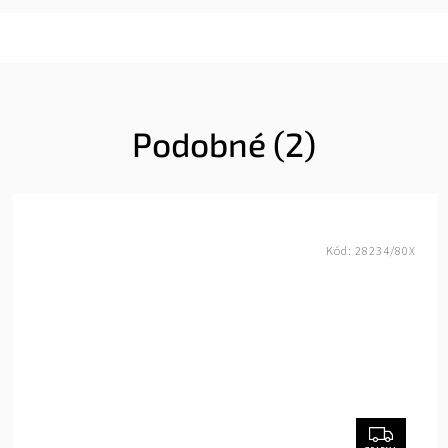
Podobné (2)
Kód:
28234/80X