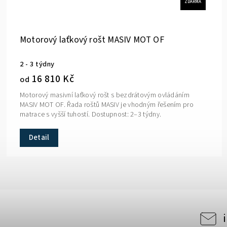
ZDARMA
Motorový laťkový rošt MASIV MOT OF
2 - 3 týdny
16 810 Kč
od
Motorový masivní laťkový rošt s bezdrátovým ovládáním
MASIV MOT OF. Řada roštů MASIV je vhodným řešením pro
matrace s vyšší tuhostí. Dostupnost: 2–3 týdny.
Detail