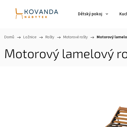
Dětský pokoj
Kuch
Domů
/
Ložnice
/
Rošty
/
Motorové rošty
/
Motorový lamelo
Motorový lamelový r