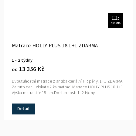
ZDARMA
Matrace HOLLY PLUS 18 1+1 ZDARMA
1 - 2 týdny
13 356 Kč
od
Dvoutuhostní matrace z antibakteriální HR pěny. 1+1 ZDARMA
Za tuto cenu získáte 2 ks matrací Matrace HOLLY PLUS 18 1+1.
Výška matrací je 18 cm.Dostupnost: 1–2 týdny.
Detail