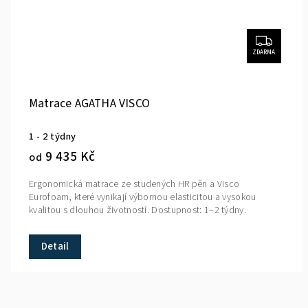
ZDARMA
Matrace AGATHA VISCO
1 - 2 týdny
9 435 Kč
od
Ergonomická matrace ze studených HR pěn a Visco
Eurofoam, které vynikají výbornou elasticitou a vysokou
kvalitou s dlouhou životností. Dostupnost: 1–2 týdny.
Detail