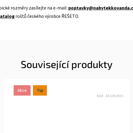
ické rozměry zasílejte na e-mail:
poptavky@nabytekkovanda.
atalog
roštů českého výrobce ŘEŠETO.
Související produkty
Akce
Tip
Kód:
28108/80X