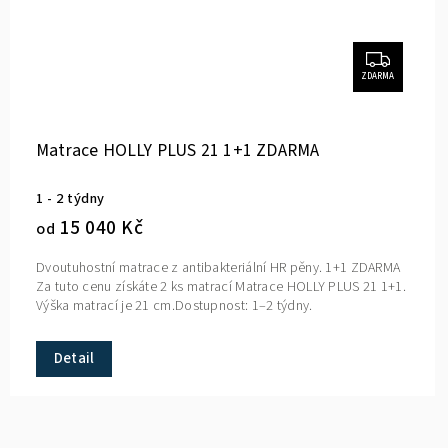
ZDARMA
Matrace HOLLY PLUS 21 1+1 ZDARMA
1 - 2 týdny
15 040 Kč
od
Dvoutuhostní matrace z antibakteriální HR pěny. 1+1 ZDARMA
Za tuto cenu získáte 2 ks matrací Matrace HOLLY PLUS 21 1+1.
Výška matrací je 21 cm.Dostupnost: 1–2 týdny.
Detail