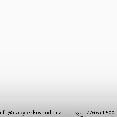
info
@
nabytekkovanda.cz
776 671 500