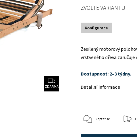
ZVOLTE VARIANTU
Konfigurace
Zesílený motorový polohov
vrstveného dřeva zaručuje 
Dostupnost: 2–3 týdny.
Detailní informace
ZDARMA
Zeptat se
H