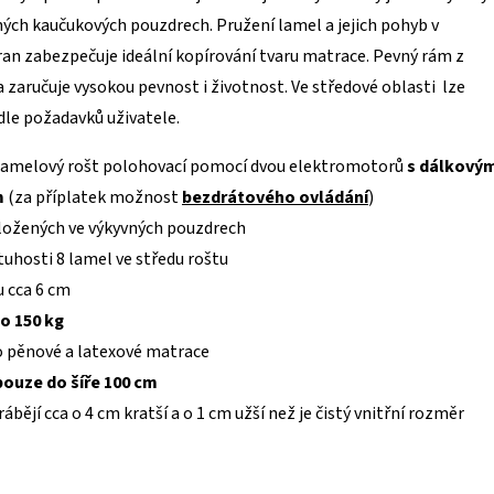
ných kaučukových pouzdrech. Pružení lamel a jejich pohyb v
an zabezpečuje ideální kopírování tvaru matrace. Pevný rám z
 zaručuje vysokou pevnost i životnost. Ve středové oblasti lze
dle požadavků uživatele.
lamelový rošt polohovací pomocí dvou elektromotorů
s dálkový
m
(za příplatek možnost
bezdrátového ovládání
)
ložených ve výkyvných pouzdrech
tuhosti 8 lamel ve středu roštu
u cca 6 cm
o 150 kg
o pěnové a latexové matrace
pouze do šíře 100 cm
rábějí cca o 4 cm kratší a o 1 cm užší než je čistý vnitřní rozměr