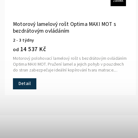
ZDARMA
Motorový lamelový rošt Optima MAXI MOT s
bezdrátovým ovládáním
2 - 3 týdny
14 537 Kč
od
Motorový polohovací lamelový rošt s bezdrátovým ovládáním
Optima MAXI MOT. Pružení lamel a jejich pohyb v pouzdrech
do stran zabezpečuje ideální kopírování tvaru matrace....
Detail