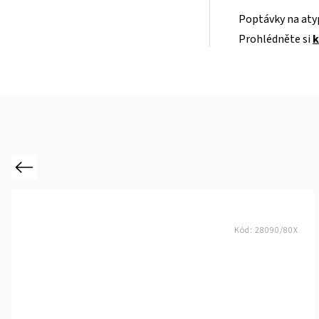
Poptávky na atyp
Prohlédněte si
k
Previous
Kód:
28090/80X