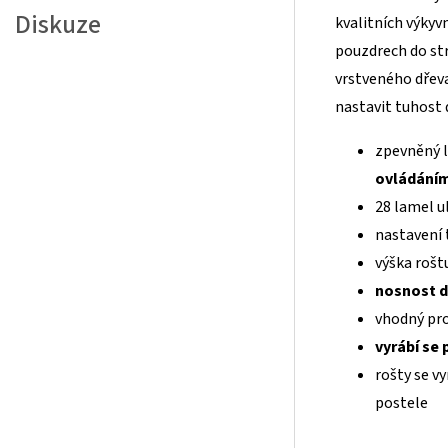
Diskuze
kvalitních výkyv
pouzdrech do str
vrstveného dřeva
nastavit tuhost 
zpevněný 
ovládání
28 lamel u
nastavení 
výška rošt
nosnost d
vhodný pr
vyrábí se 
rošty se vy
postele