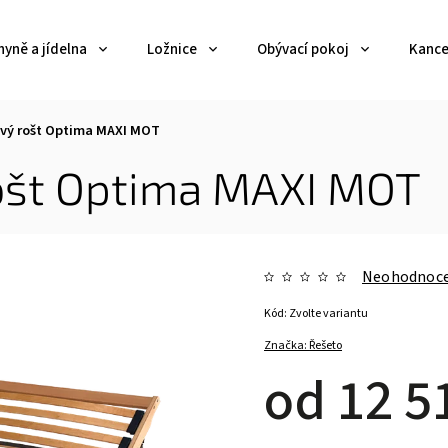
yně a jídelna
Ložnice
Obývací pokoj
Kance
vý rošt Optima MAXI MOT
ošt Optima MAXI MOT
Neohodnoc
Kód:
Zvolte variantu
Značka:
Řešeto
od
12 5