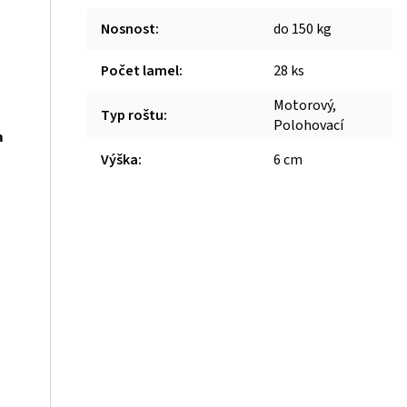
Nosnost
:
do 150 kg
Počet lamel
:
28 ks
Motorový,
Typ roštu
:
Polohovací
m
Výška
:
6 cm