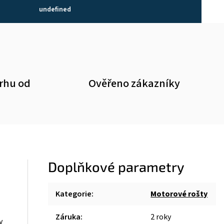
undefined
trhu od
Ověřeno zákazníky
Doplňkové parametry
Kategorie
:
Motorové rošty
Záruka
:
2 roky
v