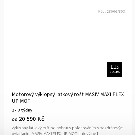
Kód:
28066/80X
ZDARMA
Motorový výklopný laťkový rošt MASIV MAXI FLEX
UP MOT
2 - 3 týdny
20 590 Kč
od
Výklopný laťkový rošt od nohou s polohováním s bezdrátovým
ovládáním MASIV MAXI FLEX UP MOT. Laťový rošt