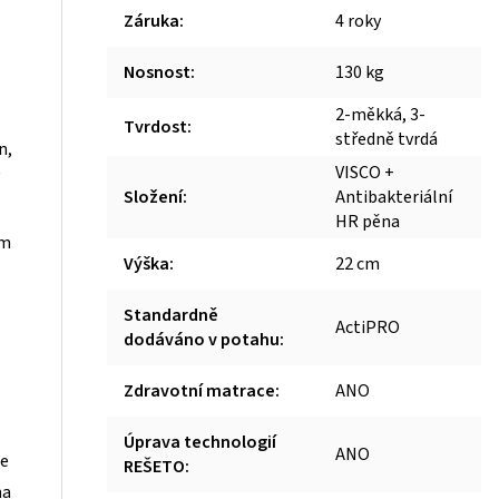
Záruka
:
4 roky
Nosnost
:
130 kg
2-měkká, 3-
Tvrdost
:
středně tvrdá
n,
VISCO +
Složení
:
Antibakteriální
HR pěna
em
Výška
:
22 cm
Standardně
ActiPRO
dodáváno v potahu
:
Zdravotní matrace
:
ANO
Úprava technologií
ANO
že
REŠETO
:
ma