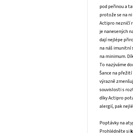
pod peřinou a ta
protože se na ni
Actipro nezničí 
je nanesených na
dají nejlépe při
na náš imunitní s
na minimum. Díky
To nazýváme do
Šance na přežití 
výrazně zmenšuje
souvislosti s ro
díky Actipro po
alergií, pak nej
Poptávky na atyp
Prohlédněte si
k