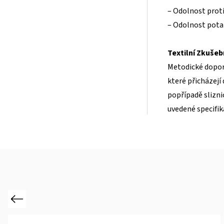
– Odolnost proti
– Odolnost pota
Textilní Zkušebn
Metodické doporu
které přicházej
popřípadě slizn
uvedené specifik
Previous