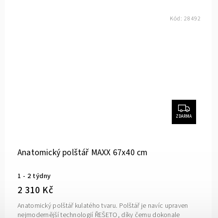
Kód:
28492
ZDARMA
Anatomický polštář MAXX 67x40 cm
1 - 2 týdny
2 310 Kč
Anatomický polštář kulatého tvaru. Polštář je navíc upraven
nejmodernější technologií ŘEŠETO, díky čemu dokonale