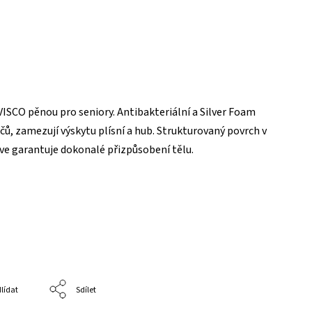
VISCO pěnou pro seniory. Antibakteriální a Silver Foam
čů, zamezují výskytu plísní a hub. Strukturovaný povrch v
ve garantuje dokonalé přizpůsobení tělu.
lídat
Sdílet