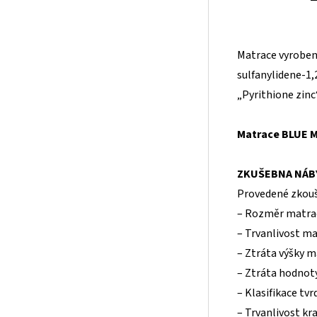
Matrace vyrobené
sulfanylidene-1,2
„Pyrithione zinc“
Matrace BLUE M
ZKUŠEBNA NÁBYT
Provedené zkouš
– Rozměr matrace
– Trvanlivost m
– Ztráta výšky m
– Ztráta hodnot
– Klasifikace tv
– Trvanlivost kr