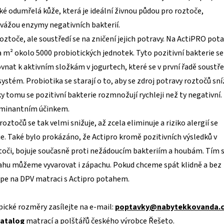
ké odumřelá kůže, která je ideální živnou půdou pro roztoče,
 vážou enzymy negativních bakterií.
roztoče, ale soustředí se na zničení jejich potravy. Na ActiPRO pot
 m² okolo 5000 probiotických jednotek. Tyto pozitivní bakterie se
rovnat k aktivním složkám v jogurtech, které se v první řadě soustře
ystém. Probiotika se starají o to, aby se zdroj potravy roztočů sní
 tomu se pozitivní bakterie rozmnožují rychleji než ty negativní.
minantním účinkem.
roztočů se tak velmi snižuje, až zcela eliminuje a riziko alergií se
. Také bylo prokázáno, že Actipro kromě pozitivních výsledků v
ztoči, bojuje současně proti nežádoucím bakteriím a houbám. Tím 
tahu můžeme vyvarovat i zápachu. Pokud chceme spát klidně a bez
lépe na DPV matraci s Actipro potahem.
ické rozměry zasílejte na e-mail:
poptavky@nabytekkovanda.
atalog
matrací a polštářů českého výrobce Řešeto.