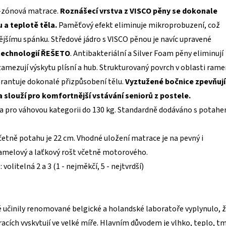
-zónová matrace.
Roznášecí vrstva z VISCO pěny se dokonale
 a teplotě těla.
Paměťový efekt eliminuje mikroprobuzení, což
jšímu spánku. Středové jádro s VISCO pěnou je navíc upravené
technologií ŘEŠETO
. Antibakteriální a Silver Foam pěny eliminují
zamezují výskytu plísní a hub. Strukturovaný povrch v oblasti rame
arantuje dokonalé přizpůsobení tělu.
Vyztužené bočnice zpevňují
 slouží pro komfortnější vstávání seniorů z postele.
na pro váhovou kategorii do 130 kg. Standardně dodáváno s potah
etně potahu je 22 cm. Vhodné uložení matrace je na pevný i
amelový a laťkový rošt včetně motorového.
volitelná 2 a 3 (1 - nejměkčí, 5 - nejtvrdší)
 učinily renomované belgické a holandské laboratoře vyplynulo, 
racích vyskytují ve velké míře. Hlavním důvodem je vlhko, teplo, t