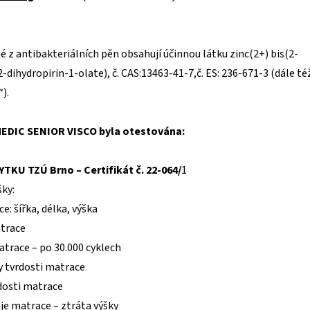
 z antibakteriálních pěn obsahují účinnou látku zinc(2+) bis(2-
-dihydropirin-1-olate), č. CAS:13463-41-7,č. ES: 236-671-3 (dále té
).
EDIC SENIOR VISCO byla otestována:
KU TZÚ Brno – Certifikát č. 22-064/
1
ky:
: šířka, délka, výška
atrace
atrace – po 30.000 cyklech
y tvrdosti matrace
rdosti matrace
aje matrace – ztráta výšky