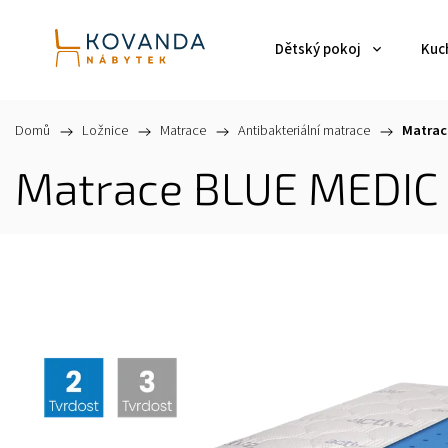
Dětský pokoj
Kuch
Domů
/
Ložnice
/
Matrace
/
Antibakteriální matrace
/
Matrac
Matrace BLUE MEDIC