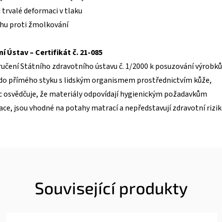
 trvalé deformaci v tlaku
hu proti žmolkování
í Ústav – Certifikát č. 21-085
čení Státního zdravotního ústavu č. 1/2000 k posuzování výrobků
í do přímého styku s lidským organismem prostřednictvím kůže,
ic osvědčuje, že materiály odpovídají hygienickým požadavkům
ace, jsou vhodné na potahy matrací a nepředstavují zdravotní rizik
Související produkty