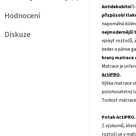
Antidekubitní
5
Hodnocení
přizpůsobí tlaku
napomáhá klidně
nejmodernější 
Diskuze
výskyt roztočů, 
beder a pánve g
hrany matrace a
Matrace je urče
ActiPRO
.
Výška matrace vč
polohovatelný l
Tvrdost matrace: 
Potah ActiPRO.
Z výzkumů, které
roztoči se v mat