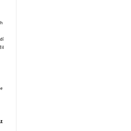
ah
dí
žil
se
cz