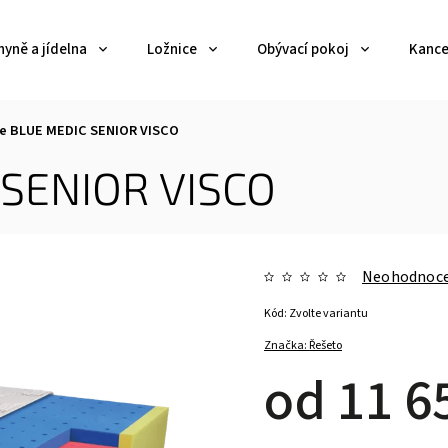
yně a jídelna
Ložnice
Obývací pokoj
Kance
e BLUE MEDIC SENIOR VISCO
 SENIOR VISCO
Neohodnoc
Kód:
Zvolte variantu
Značka:
Řešeto
od
11 6