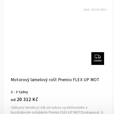
Kód:
28255/80X
ZDARMA
Motorový lamelový rošt Premio FLEX UP MOT
2 - 3 týdny
20 312 Kč
od
Výklopný lamelový rošt od nohou s polohováním a
bezdrátovým ovládáním Premio FLEX UP MOT.Dostupnost: 2–