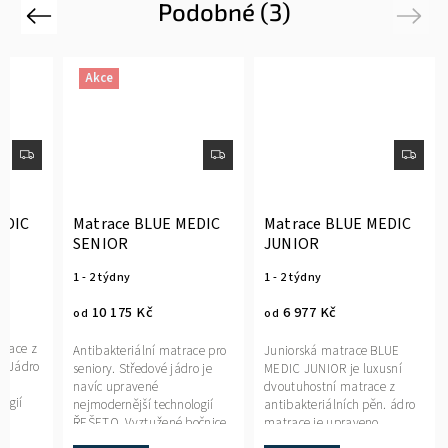
Podobné (3)
Previous
Next
Akce
EDIC
Matrace BLUE MEDIC
Matrace BLUE MEDIC
SENIOR
JUNIOR
1 - 2 týdny
1 - 2 týdny
10 175 Kč
6 977 Kč
od
od
trace z
Antibakteriální matrace pro
Juniorská matrace BLUE
n. Jádro
seniory. Středové jádro je
MEDIC JUNIOR je luxusní
navíc upravené
dvoutuhostní matrace z
logií
nejmodernější technologií
antibakteriálních pěn. ádro
je
ŘEŠETO. Vyztužené bočnice
matrace je upraveno
ednotlivé
zpevňují hrany matrace a
nejmodernější technologií