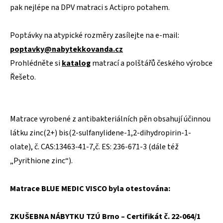
pak nejlépe na DPV matraci s Actipro potahem.
Poptávky na atypické rozměry zasílejte na e-mail:
poptavky@nabytekkovanda.cz
Prohlédněte si
katalog
matrací a polštářů českého výrobce
Řešeto.
Matrace vyrobené z antibakteriálních pěn obsahují účinnou
látku zinc(2+) bis(2-sulfanylidene-1,2-dihydropirin-1-
olate), č. CAS:13463-41-7,č. ES: 236-671-3 (dále též
„Pyrithione zinc“).
Matrace BLUE MEDIC VISCO byla otestována:
ZKUŠEBNA NÁBYTKU TZÚ Brno – Certifikát č. 22-064/1