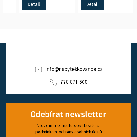
...
slouží pro komfortnější...
ŘEŠETO, která zvyšuje
Detail
Detail
prodyšnost,...
info
@
nabytekkovanda.cz
776 671 500
Odebírat newsletter
Vložením e-mailu souhlasíte s
podmínkami ochrany osobních údajů