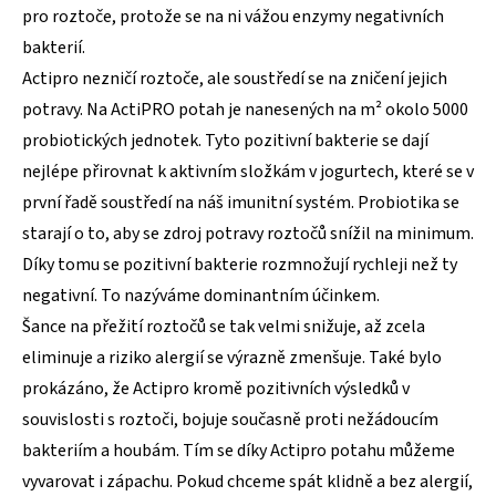
pro roztoče, protože se na ni vážou enzymy negativních
bakterií.
Actipro nezničí roztoče, ale soustředí se na zničení jejich
potravy. Na ActiPRO potah je nanesených na m² okolo 5000
probiotických jednotek. Tyto pozitivní bakterie se dají
nejlépe přirovnat k aktivním složkám v jogurtech, které se v
první řadě soustředí na náš imunitní systém. Probiotika se
starají o to, aby se zdroj potravy roztočů snížil na minimum.
Díky tomu se pozitivní bakterie rozmnožují rychleji než ty
negativní. To nazýváme dominantním účinkem.
Šance na přežití roztočů se tak velmi snižuje, až zcela
eliminuje a riziko alergií se výrazně zmenšuje. Také bylo
prokázáno, že Actipro kromě pozitivních výsledků v
souvislosti s roztoči, bojuje současně proti nežádoucím
bakteriím a houbám. Tím se díky Actipro potahu můžeme
vyvarovat i zápachu. Pokud chceme spát klidně a bez alergií,