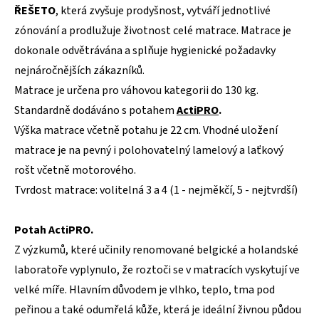
ŘEŠETO
, která zvyšuje prodyšnost, vytváří jednotlivé
zónování a prodlužuje životnost celé matrace. Matrace je
dokonale odvětrávána a splňuje hygienické požadavky
nejnáročnějších zákazníků.
Matrace je určena pro váhovou kategorii do 130 kg.
Standardně dodáváno s potahem
ActiPRO
.
Výška matrace včetně potahu je 22 cm. Vhodné uložení
matrace je na pevný i polohovatelný lamelový a laťkový
rošt včetně motorového.
Tvrdost matrace: volitelná 3 a 4 (1 - nejměkčí, 5 - nejtvrdší)
Potah ActiPRO.
Z výzkumů, které učinily renomované belgické a holandské
laboratoře vyplynulo, že roztoči se v matracích vyskytují ve
velké míře. Hlavním důvodem je vlhko, teplo, tma pod
peřinou a také odumřelá kůže, která je ideální živnou půdou