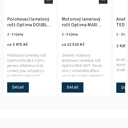
hovací lamelový
Motorový lamelový
Anatomický p
t Optima DOUBLE
rošt Optima MAXI
TEDD 60x37 
X
MOT
týdny
2 - 3 týdny
1 - 2 týdny
475 Kč
12 510 Kč
od
2 429 Kč
ovací lamelový rošt
Zesílený motorový
Anatomický polšt
ma DOUBLE FLEX s
polohovací lamelový rošt
kombinovaný z Vi
u středovou částí.
Optima MAXI MOT. Pevný
studené pěny.
y jsou uchyceny v
rám z vrstveného dřeva
tních výkyvných
zaručuje vysokou pevnost i
kových pouzdrech.
životnost. Nosnost do 150
pnost: 2–3 týdny.
kg.Dostupnost: 2–3 týdny.
etail
Detail
Do košíku