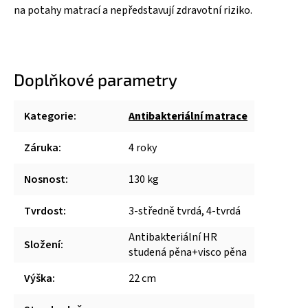
na potahy matrací a nepředstavují zdravotní riziko.
Doplňkové parametry
Kategorie
:
Antibakteriální matrace
Záruka
:
4 roky
Nosnost
:
130 kg
Tvrdost
:
3-středně tvrdá, 4-tvrdá
Antibakteriální HR
Složení
:
studená pěna+visco pěna
Výška
:
22 cm