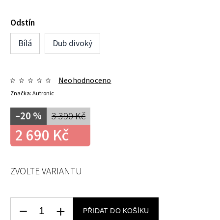
Odstín
Bílá
Dub divoký
Neohodnoceno
Značka:
Autronic
–20 %
3 390 Kč
2 690 Kč
ZVOLTE VARIANTU
PŘIDAT DO KOŠÍKU