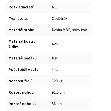
Rozkládací stůl
:
NE
Tvar stolu
:
Obdélník
Materiál stolu
:
Deska MDF, nohy kov
Materiál kostry
Kov
židle
:
Materiál sedáku
:
MDF
Počet židlí v setu
:
4 ks
Nosnost židlí
:
120 kg
Rozteč nohou
:
91,5 cm
Rozteč nohou 2
:
56 cm