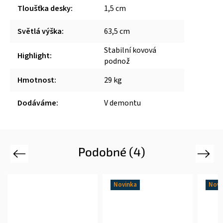
Tloušťka desky
:
1,5 cm
Světlá výška
:
63,5 cm
Stabilní kovová
Highlight
:
podnož
Hmotnost
:
29 kg
Dodáváme
:
V demontu
Podobné (4)
Previous
Next
Novinka
Novi