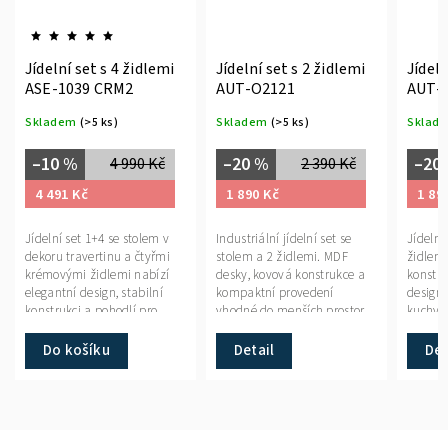
Jídelní set s 4 židlemi
Jídelní set s 2 židlemi
Jídeln
ASE-1039 CRM2
AUT-O2121
AUT-
Skladem
(>5 ks)
Skladem
(>5 ks)
Sklad
–10 %
–20 %
–20
4 990 Kč
2 390 Kč
4 491 Kč
1 890 Kč
1 89
Jídelní set 1+4 se stolem v
Industriální jídelní set se
Jídelní
dekoru travertinu a čtyřmi
stolem a 2 židlemi. MDF
židlemi
krémovými židlemi nabízí
desky, kovová konstrukce a
konstr
elegantní design, stabilní
kompaktní provedení
design 
konstrukci a pohodlí pro
vhodné do menších prostor.
kuchyní
každodenní stolování.
Do košíku
Detail
Det