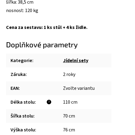
šířka: 38,5 cm
nosnost: 120 kg
Cena za sestavu: 1 ks stůl + 4 ks židle.
Doplňkové parametry
Kategorie
:
Jídelní sety
Záruka
:
2 roky
EAN
:
Zvolte variantu
Délka stolu
:
110 cm
?
Šířka stolu
:
70 cm
Výška stolu
:
76 cm