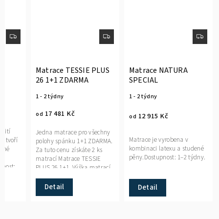
Matrace TESSIE PLUS
Matrace NATURA
26 1+1 ZDARMA
SPECIAL
1 - 2 týdny
1 - 2 týdny
17 481 Kč
od
12 915 Kč
od
žití
Jedna matrace pro všechny
Matrace je vyrobena v
ro tvoří
polohy spánku 1+1 ZDARMA.
kombinaci latexu a studené
zané
Za tuto cenu získáte 2 ks
pěny.Dostupnost: 1–2 týdny.
h
matrací Matrace TESSIE
pnost:
PLUS 26 1+1. Výška matrací
je 26 cm.Dostupnost: 1–2
týdny.
Detail
Detail