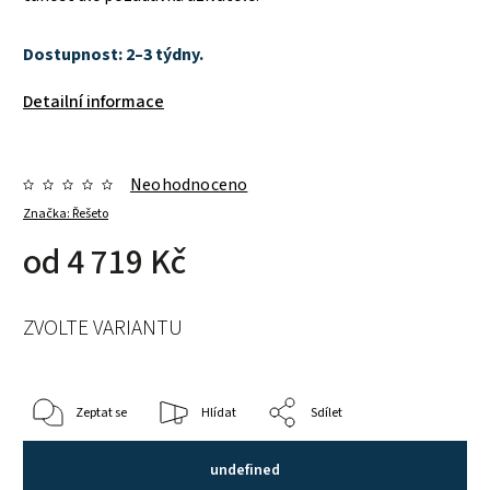
Dostupnost: 2–3 týdny.
Detailní informace
Neohodnoceno
Značka:
Řešeto
od
4 719 Kč
ZVOLTE VARIANTU
Zeptat se
Hlídat
Sdílet
undefined