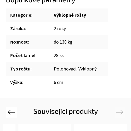
Kategorie
:
Výklopné rošty
Záruka
:
2 roky
Nosnost
:
do 130 kg
Počet lamel
:
28 ks
Typ roštu
:
Polohovací, Výklopný
Výška
:
6 cm
Související produkty
Previous
Next