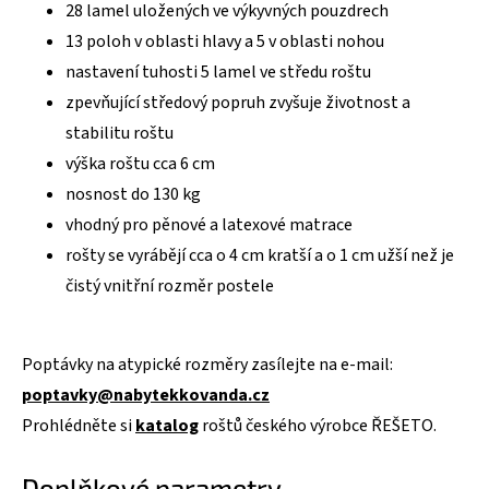
28 lamel uložených ve výkyvných pouzdrech
13 poloh v oblasti hlavy a 5 v oblasti nohou
nastavení tuhosti 5 lamel ve středu roštu
zpevňující středový popruh zvyšuje životnost a
stabilitu roštu
výška roštu cca 6 cm
nosnost do 130 kg
vhodný pro pěnové a latexové matrace
rošty se vyrábějí cca o 4 cm kratší a o 1 cm užší než je
čistý vnitřní rozměr postele
Poptávky na atypické rozměry zasílejte na e-mail:
poptavky@nabytekkovanda.cz
Prohlédněte si
katalog
roštů českého výrobce ŘEŠETO.
Doplňkové parametry