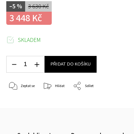
–5 %
3 630 Kč
3 448 Kč
SKLADEM
PŘIDAT DO KOŠÍKU
Zeptat se
Hlídat
Sdílet