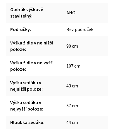
Opěrák výškově
ANO
stavitelný
:
Područky
:
Bez područek
Výška židle v nejnižší
90 cm
poloze
:
Výška židle v nejvyšší
107 cm
poloze
:
Výška sedáku v
43 cm
nejnižší poloze
:
Výška sedáku v
57 cm
nejvyšší poloze
:
Hloubka sedáku
:
44 cm