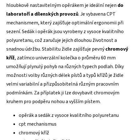
hloubkově nastavitelným opěrákem je ideální nejen
do
laboratoří a dílenských provozů
. Je vybavena CPT
mechanismem, který zajišťuje optimální ergonomii při
sezení. Sedák i opěrák jsou vyrobeny z vysoce kvalitního
polyuretanu, což zaručuje jejich dlouhou životnost a
snadnou údržbu. Stabilitu židle zajišťuje pevný
chromový
kříž
, zatímco univerzální kolečka o průměru 60 mm
umožňují plynulý pohyb na různých typech podlah. Díky
možnosti volby různých délek pístů a typů křížů je židle
velmi variabilní a přizpůsobitelná různým pracovním
podmínkám. Za příplatek ji lze dovybavit chromovým
kruhem pro podpěru nohou a vyšším pístem.
opěrák a sedák z vysoce kvalitního polyuretanu
cpt mechanismus
chromový kříž