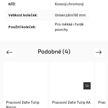
Kříž
:
Kovový chromový
Velikost koleček
:
Univerzální 60 mm
Pro měkké i tvrdé
Použití koleček
:
povrchy
Podobné (4)
Previous
Next
Pracovní židle Tulip
Pracovní židle Tulip AA
Praco
Nylon