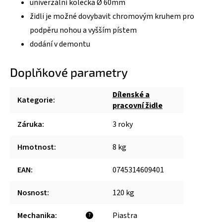
univerzální kolečka Ø 60mm
židli je možné dovybavit chromovým kruhem pro
podpěru nohou a vyšším pístem
dodání v demontu
Doplňkové parametry
Dílenské a
Kategorie
:
pracovní židle
Záruka
:
3 roky
Hmotnost
:
8 kg
EAN
:
0745314609401
Nosnost
:
120 kg
Mechanika
:
Piastra
?