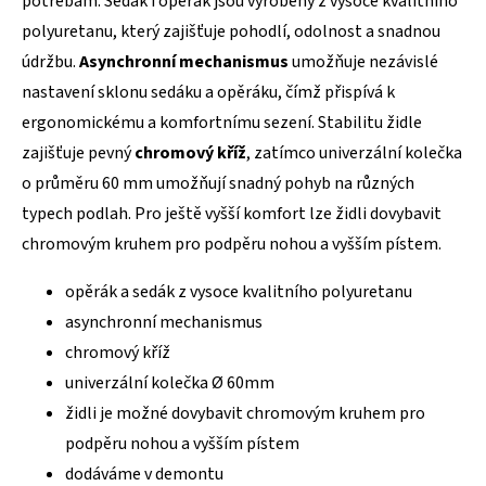
potřebám. Sedák i opěrák jsou vyrobeny z vysoce kvalitního
polyuretanu, který zajišťuje pohodlí, odolnost a snadnou
údržbu.
Asynchronní mechanismus
umožňuje nezávislé
nastavení sklonu sedáku a opěráku, čímž přispívá k
ergonomickému a komfortnímu sezení. Stabilitu židle
zajišťuje pevný
chromový kříž
, zatímco univerzální kolečka
o průměru 60 mm umožňují snadný pohyb na různých
typech podlah. Pro ještě vyšší komfort lze židli dovybavit
chromovým kruhem pro podpěru nohou a vyšším pístem.
opěrák a sedák z vysoce kvalitního polyuretanu
asynchronní mechanismus
chromový kříž
univerzální kolečka Ø 60mm
židli je možné dovybavit chromovým kruhem pro
podpěru nohou a vyšším pístem
dodáváme v demontu