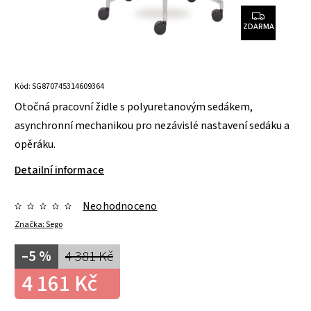
ZDARMA
Kód:
SG870745314609364
Otočná pracovní židle s polyuretanovým sedákem,
asynchronní mechanikou pro nezávislé nastavení sedáku a
opěráku.
Detailní informace
Neohodnoceno
Značka:
Sego
–5 %
4 381 Kč
4 161 Kč