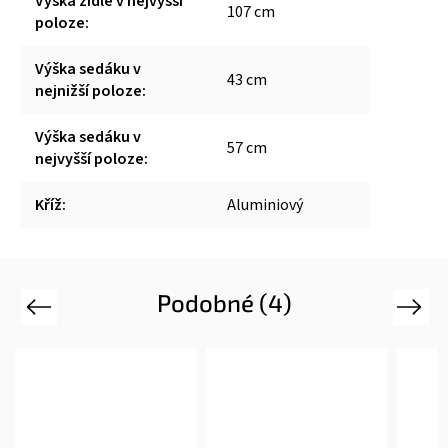
Výška židle v nejvyšší
107 cm
poloze
:
Výška sedáku v
43 cm
nejnižší poloze
:
Výška sedáku v
57 cm
nejvyšší poloze
:
Kříž
:
Aluminiový
Podobné (4)
Previous
Next