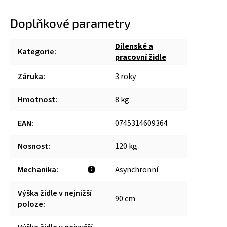
Doplňkové parametry
Dílenské a
Kategorie
:
pracovní židle
Záruka
:
3 roky
Hmotnost
:
8 kg
EAN
:
0745314609364
Nosnost
:
120 kg
Mechanika
:
Asynchronní
?
Výška židle v nejnižší
90 cm
poloze
: