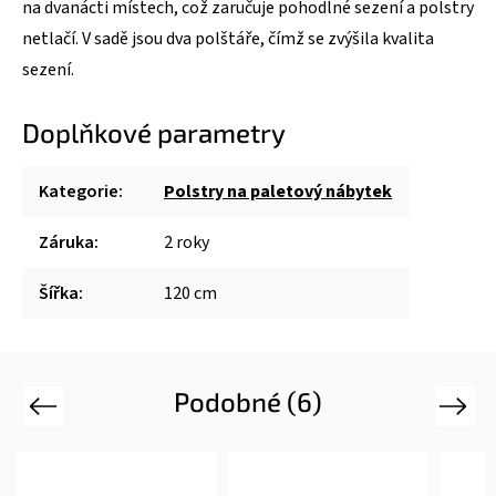
na dvanácti místech, což zaručuje pohodlné sezení a polstry
netlačí. V sadě jsou dva polštáře, čímž se zvýšila kvalita
sezení.
Doplňkové parametry
Kategorie
:
Polstry na paletový nábytek
Záruka
:
2 roky
Šířka
:
120 cm
Podobné (6)
Previous
Next