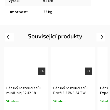
Výška
:
61 cm
Hmotnost
:
22 kg
Související produkty
Previous
Next
Dětský rostoucí stůl
Dětský rostoucí stůl
Dětsk
miniUniq 32U2 18
Profi 3 32W3 54 TW
Exper
Skladem
Skladem
Sklad