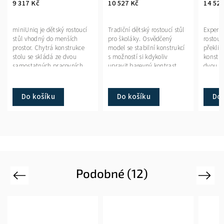
9 317 Kč
10 527 Kč
14 520
miniUniq je dětský rostoucí
Tradiční dětský rostoucí stůl
Expert 
stůl vhodný do menších
pro školáky. Osvědčený
rostoucí
prostor. Chytrá konstrukce
model se stabilní konstrukcí
překliž
stolu se skládá ze dvou
s možností si kdykoliv
konstru
samostatných pracovních
upravit barevný kontrast
dvou s
ploch. Stabilně vodorovná
nebo kombinovat jednotlivé
pracovn
zadní deska nabízí...
barvy dle nálady....
plocha
"L"...
Do košíku
Do košíku
Do 
Podobné (12)
Previous
Next