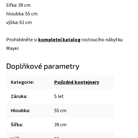
šířka: 39 cm
hloubka: 55 cm
výška: 61 cm
Prohlédněte si
kompletní katalog
rostoucího nábytku
Mayer.
Doplňkové parametry
Kategorie
:
Pojízdné kontejnery
Záruka
:
5 let
Hloubka
:
55 cm
Šířka
:
39 cm