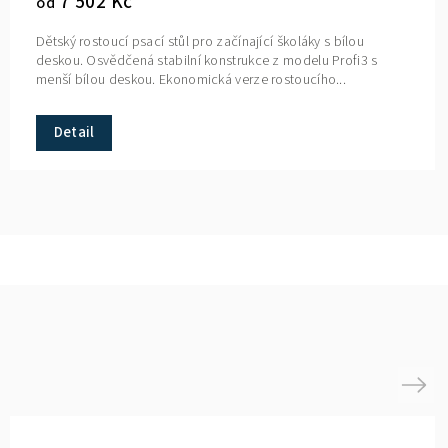
7 502 Kč
od
Dětský rostoucí psací stůl pro začínající školáky s bílou
deskou. Osvědčená stabilní konstrukce z modelu Profi3 s
menší bílou deskou. Ekonomická verze rostoucího...
Detail
Next