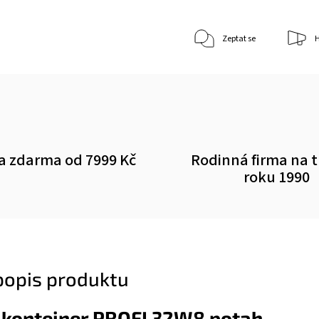
Zeptat se
H
a zdarma od 7999 Kč
Rodinná firma na 
roku 1990
 popis produktu
 kontejner PROFI 32W8 potah