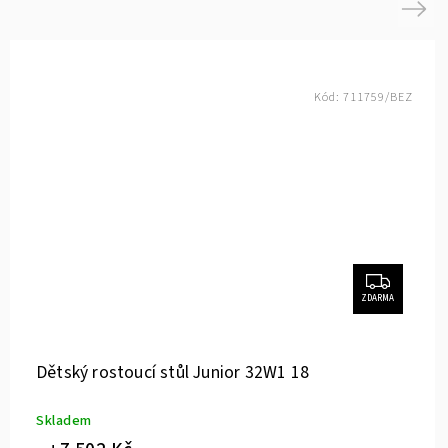
Next
Kód:
711759/BEZ
ZDARMA
Dětský rostoucí stůl Junior 32W1 18
Skladem