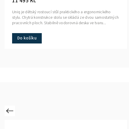
11 495 Kč
Uniq je dětský rostoucí stůl praktického a ergonomického
stylu. Chytrá konstrukce stolu se skládá ze dvou samostatných
pracovních ploch. Stabilně vodorovná deska ve tvaru...
Do košíku
Previous