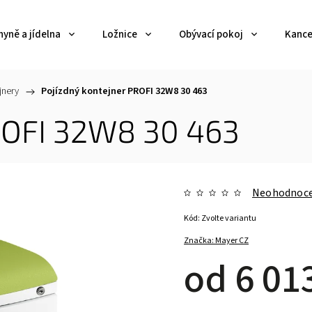
yně a jídelna
Ložnice
Obývací pokoj
Kance
jnery
/
Pojízdný kontejner PROFI 32W8 30 463
ROFI 32W8 30 463
Neohodnoc
Kód:
Zvolte variantu
Značka:
Mayer CZ
od
6 01