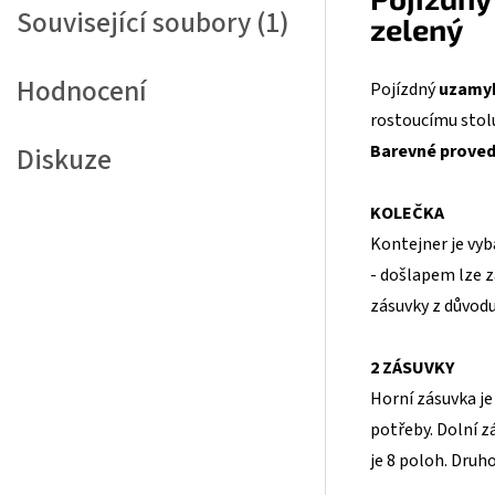
Související soubory (1)
zelený
Hodnocení
Pojízdný
uzamyk
rostoucímu stolu
Barevné proved
Diskuze
KOLEČKA
Kontejner je vyb
- došlapem lze z
zásuvky z důvodu
2 ZÁSUVKY
Horní zásuvka j
potřeby. Dolní z
je 8 poloh. Druh