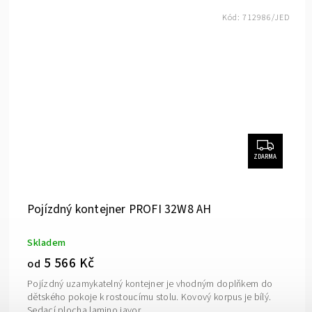
Kód:
712986/JED
ZDARMA
Pojízdný kontejner PROFI 32W8 AH
Skladem
5 566 Kč
od
Pojízdný uzamykatelný kontejner je vhodným doplňkem do
dětského pokoje k rostoucímu stolu. Kovový korpus je bílý.
Sedací plocha lamino javor.