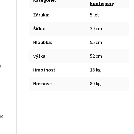
Kategorie
:
kontejnery
Záruka
:
5 let
Šířka
:
39 cm
Hloubka
:
55 cm
Výška
:
52 cm
u
Hmotnost
:
18 kg
Nosnost
:
80 kg
ici