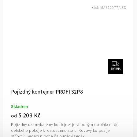
Kód:
MA712977/JED
ZDARMA
Pojízdný kontejner PROFI 32P8
Skladem
5 203 Kč
od
Pojízdný uzamykatelný kontejner je vhodným doplňkem do
dětského pokoje k rostoucímu stolu. Kovový korpus je
stříbrný. Sedací plocha čalouněný sedák.