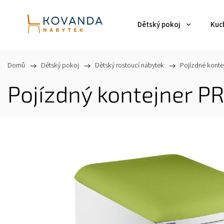
Dětský pokoj
Kuch
Domů
/
Dětský pokoj
/
Dětský rostoucí nábytek
/
Pojízdné konte
Pojízdný kontejner P