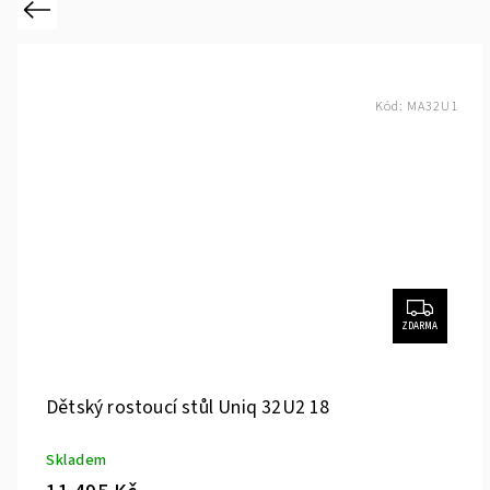
Previous
Kód:
MA32U1
ZDARMA
Dětský rostoucí stůl Uniq 32U2 18
Skladem