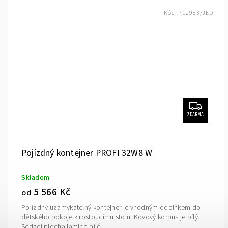
Kód:
712983/JED
ZDARMA
Pojízdný kontejner PROFI 32W8 W
Skladem
5 566 Kč
od
Pojízdný uzamykatelný kontejner je vhodným doplňkem do
dětského pokoje k rostoucímu stolu. Kovový korpus je bílý.
Sedací plocha lamino bílé.