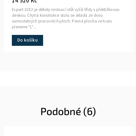
14 520 Kč
Expert 32E2 je dětský rostoucí stůl vyšší třídy s překližkovou
deskou. Chytrá konstrukce stolu se skládá ze dvou
samostatných pracovních ploch. Pevná plocha ve tvaru
písmene "L"...
Do košíku
Podobné (6)