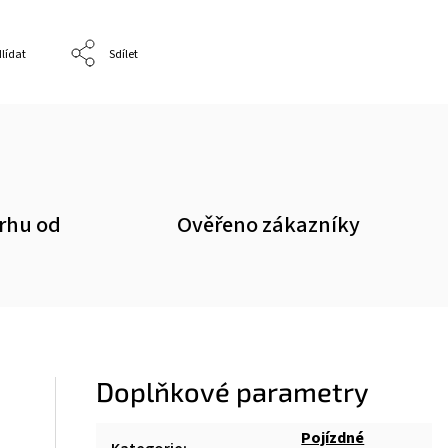
lídat
Sdílet
trhu od
Ověřeno zákazníky
Doplňkové parametry
Pojízdné