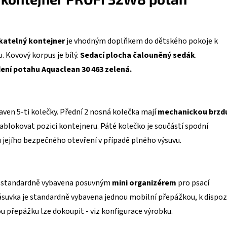
atelný kontejner
je vhodným doplňkem do dětského pokoje k
. Kovový korpus je bílý.
Sedací plocha čalouněný sedák
.
ení potahu Aquaclean 30 463 zelená.
aven 5-ti kolečky. Přední 2 nosná kolečka mají
mechanickou brzd
ablokovat pozici kontejneru. Páté kolečko je součástí spodní
 jejího bezpečného otevření v případě plného výsuvu.
e standardně vybavena posuvným
mini organizérem
pro psací
ásuvka je standardně vybavena jednou mobilní přepážkou, k dispoz
ou přepážku lze dokoupit - viz konfigurace výrobku.