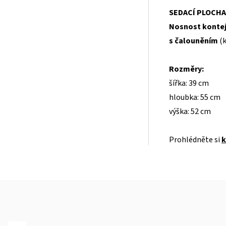
SEDACÍ PLOCHA
Nosnost kontej
s čalouněním
(k
Rozměry:
šířka: 39 cm
hloubka: 55 cm
výška: 52 cm
Prohlédněte si
k