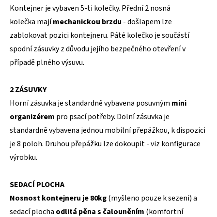
Kontejner je vybaven 5-ti kolečky. Přední 2 nosná
kolečka mají
mechanickou brzdu
- došlapem lze
zablokovat pozici kontejneru. Páté kolečko je součástí
spodní zásuvky z důvodu jejího bezpečného otevření v
případě plného výsuvu.
2 ZÁSUVKY
Horní zásuvka je standardně vybavena posuvným
mini
organizérem
pro psací potřeby. Dolní zásuvka je
standardně vybavena jednou mobilní přepážkou, k dispozici
je 8 poloh. Druhou přepážku lze dokoupit - viz konfigurace
výrobku.
SEDACÍ PLOCHA
Nosnost kontejneru je 80kg
(myšleno pouze k sezení) a
sedací plocha
odlitá pěna s čalouněním
(komfortní