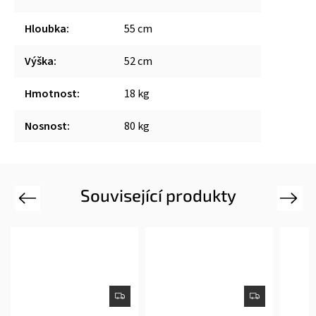
Hloubka
:
55 cm
Výška
:
52 cm
Hmotnost
:
18 kg
Nosnost
:
80 kg
Související produkty
Previous
Next