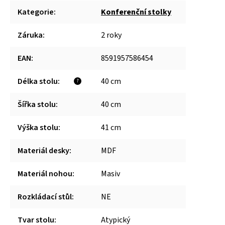
Kategorie
:
Konferenční stolky
Záruka
:
2 roky
EAN
:
8591957586454
Délka stolu
:
40 cm
?
Šířka stolu
:
40 cm
Výška stolu
:
41 cm
Materiál desky
:
MDF
Materiál nohou
:
Masiv
Rozkládací stůl
:
NE
Tvar stolu
:
Atypický