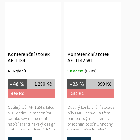
Konferenční stolek
Konferenční stolek
AF-1184
AF-1142 WT
4 - 6 týdnů
Skladem
(>5 ks)
–46 %
–25 %
1 290 Kč
390 Kč
690 Kč
290 Kč
Oválný stůl AF-1184 s bílou
Oválný konferenční stolek s
MDF deskou a masivními
bílou MDF deskou a třemi
bambusovými nohami
bambusovými nohami v
nabízí skandinávský design,
přírodním odstínu, vhodný
stabilitu a snadnou údržbu.
do moderních interiérů.
Elegantní a praktický