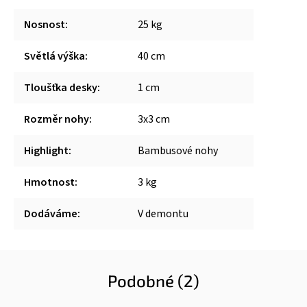
Nosnost
:
25 kg
Světlá výška
:
40 cm
Tloušťka desky
:
1 cm
Rozměr nohy
:
3x3 cm
Highlight
:
Bambusové nohy
Hmotnost
:
3 kg
Dodáváme
:
V demontu
Podobné (2)