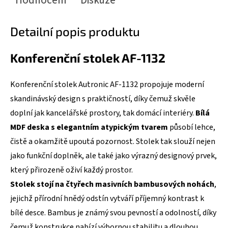
Hodnocení
Diskuze
Detailní popis produktu
Konferenční stolek AF-1132
Konferenční stolek Autronic AF-1132 propojuje moderní
skandinávský design s praktičností, díky čemuž skvěle
doplní jak kancelářské prostory, tak domácí interiéry.
Bílá
MDF deska s elegantním atypickým tvarem
působí lehce,
čistě a okamžitě upoutá pozornost. Stolek tak slouží nejen
jako funkční doplněk, ale také jako výrazný designový prvek,
který přirozeně oživí každý prostor.
Stolek stojí na čtyřech masivních bambusových nohách
,
jejichž přírodní hnědý odstín vytváří příjemný kontrast k
bílé desce. Bambus je známý svou pevností a odolností, díky
čemuž konstrukce nabízí výbornou stabilitu a dlouhou