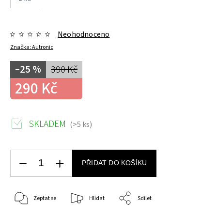
Neohodnoceno
Značka:
Autronic
–25 %
390 Kč
290 Kč
SKLADEM
(>5 ks)
PŘIDAT DO KOŠÍKU
Zeptat se
Hlídat
Sdílet