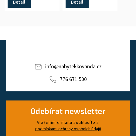
doplněk kanceláře i
Detail
Detail
domácnosti.
info
@
nabytekkovanda.cz
776 671 500
Odebírat newsletter
Vložením e-mailu souhlasíte s
podmínkami ochrany osobních údajů