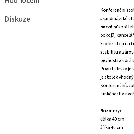
Hodnocení
Konferenční sto
Diskuze
skandinávské ele
barvě
působí leh
pokojů, kancelář
Stolek stojí na
t
stabilitu a záro
pevností a udrži
Povrch desky je
je stolek vhodn
Konferenční stole
funkčnost a nadč
Rozměry:
délka 40 cm
šířka 40 cm