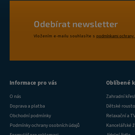
Odebírat newsletter
Vložením e-mailu souhlasíte s
podmínkami ochrany 
Informace pro vás
Oblíbené 
O nás
Zahradní křes
Doprava a platba
Dětské rousto
Obchodní podmínky
Relaxační a TV
Podmínky ochrany osobních údajů
Kancelářské ž