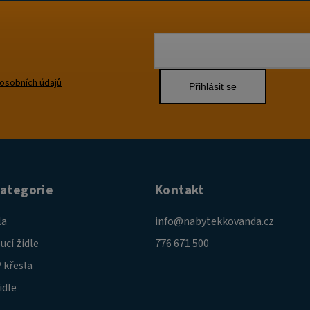
osobních údajů
Přihlásit se
kategorie
Kontakt
la
info
@
nabytekkovanda.cz
ucí židle
776 671 500
 křesla
idle