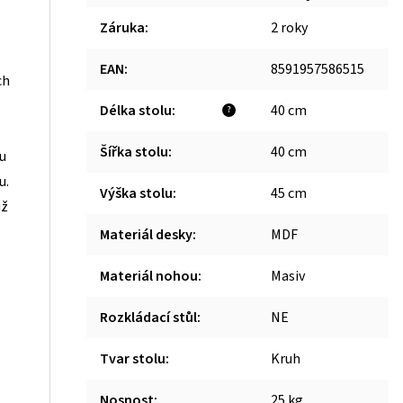
Záruka
:
2 roky
EAN
:
8591957586515
ch
Délka stolu
:
40 cm
?
Šířka stolu
:
40 cm
ou
u.
Výška stolu
:
45 cm
už
Materiál desky
:
MDF
Materiál nohou
:
Masiv
Rozkládací stůl
:
NE
Tvar stolu
:
Kruh
Nosnost
:
25 kg