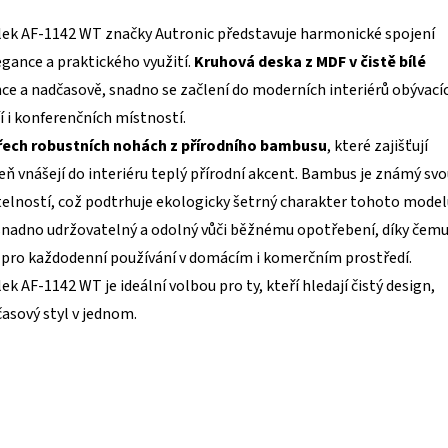
lek AF-1142 WT značky Autronic představuje harmonické spojení
gance a praktického využití.
Kruhová deska z MDF v čistě bílé
ce a nadčasově, snadno se začlení do moderních interiérů obývací
í i konferenčních místností.
řech robustních nohách z přírodního bambusu
, které zajišťují
veň vnášejí do interiéru teplý přírodní akcent. Bambus je známý sv
telností, což podtrhuje ekologicky šetrný charakter tohoto model
 snadno udržovatelný a odolný vůči běžnému opotřebení, díky čem
ý pro každodenní používání v domácím i komerčním prostředí.
k AF-1142 WT je ideální volbou pro ty, kteří hledají čistý design,
asový styl v jednom.