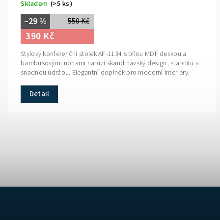
Skladem
(>5 ks)
–29 %
550 Kč
390 Kč
Stylový konferenční stolek AF-1134 s bílou MDF deskou a
bambusovými nohami nabízí skandinávský design, stabilitu a
snadnou údržbu. Elegantní doplněk pro moderní interiéry.
Detail