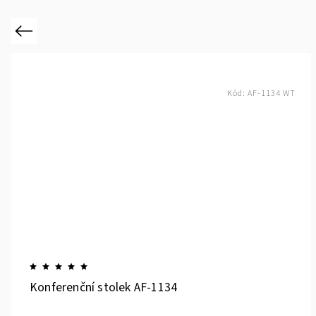
Previous
Kód:
AF-1134 WT
Konferenční stolek AF-1134