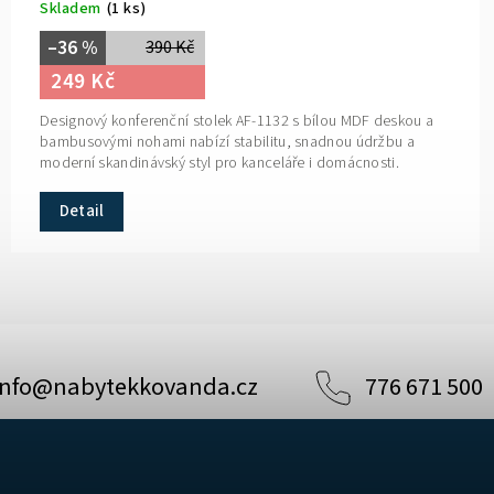
Skladem
(1 ks)
–36 %
390 Kč
249 Kč
Designový konferenční stolek AF-1132 s bílou MDF deskou a
bambusovými nohami nabízí stabilitu, snadnou údržbu a
moderní skandinávský styl pro kanceláře i domácnosti.
Detail
info
@
nabytekkovanda.cz
776 671 500