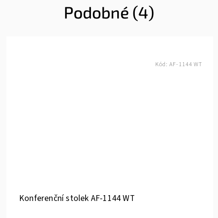
Podobné (4)
Kód:
AF-1144 WT
Konferenční stolek AF-1144 WT