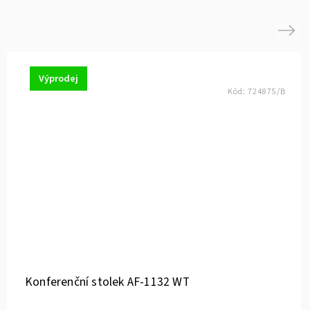
Next
Výprodej
Kód:
724875/B
Konferenční stolek AF-1132 WT