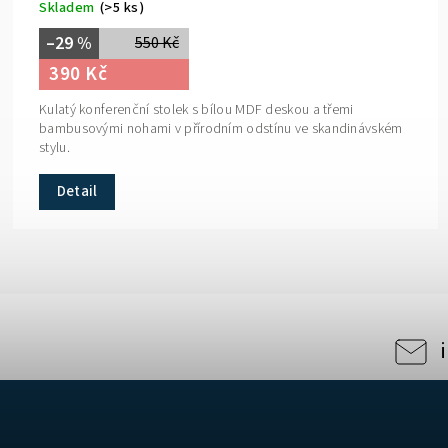
Skladem
(>5 ks)
–29 %
550 Kč
390 Kč
Kulatý konferenční stolek s bílou MDF deskou a třemi
bambusovými nohami v přírodním odstínu ve skandinávském
stylu.
Detail