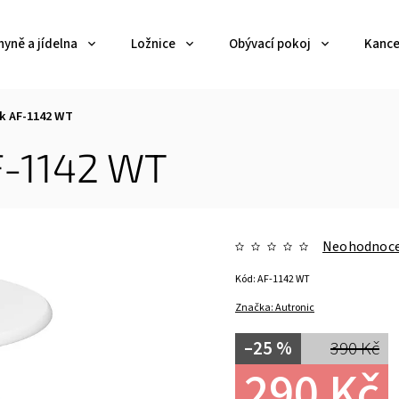
yně a jídelna
Ložnice
Obývací pokoj
Kance
ek AF-1142 WT
F-1142 WT
Neohodnoc
Kód:
AF-1142 WT
Značka:
Autronic
–25 %
390 Kč
290 Kč