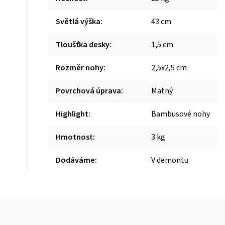
Světlá výška
:
43 cm
Tloušťka desky
:
1,5 cm
Rozměr nohy
:
2,5x2,5 cm
Povrchová úprava
:
Matný
Highlight
:
Bambusové nohy
Hmotnost
:
3 kg
Dodáváme
:
V demontu