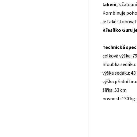
lakem
, s čalou
Kombinuje pohodl
je také stohovat
Křesílko Guru j
Technická speci
celková výška: 7
hloubka sedáku:
výška sedáku: 43
výška přední hra
šířka: 53 cm
nosnost: 130 kg