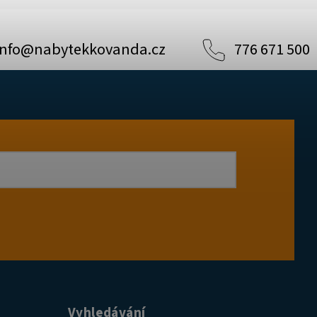
info
@
nabytekkovanda.cz
776 671 500
Vyhledávání