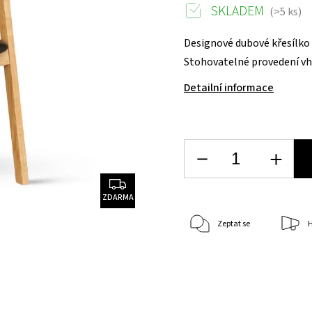
SKLADEM
(>5 ks)
Designové dubové křesílko
Stohovatelné provedení vh
Detailní informace
ZDARMA
Zeptat se
H