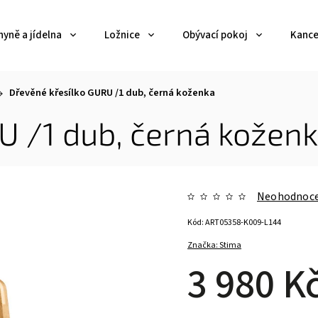
yně a jídelna
Ložnice
Obývací pokoj
Kance
Dřevěné křesílko GURU /1 dub, černá koženka
U /1 dub, černá kožen
Neohodnoc
Kód:
ART05358-K009-L144
Značka:
Stima
3 980 K