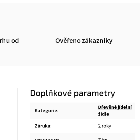
trhu od
Ověřeno zákazníky
Doplňkové parametry
Dřevěné jídelní
Kategorie
:
židle
Záruka
:
2 roky