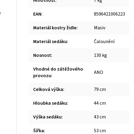
Hmotnost
:
7 kg
u
EAN
:
8596421006223
Materiál kostry židle
:
Masiv
Materiál sedáku
:
Čalounění
Nosnost
:
130 kg
Vhodné do zátěžového
ANO
provozu
:
Celková výška
:
79 cm
Hloubka sedáku
:
44 cm
Výška sedáku
:
43 cm
Šířka
:
53 cm