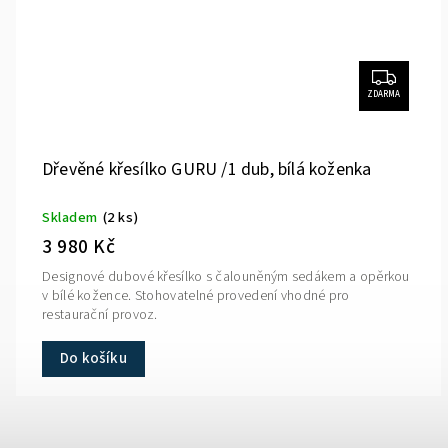
ZDARMA
Dřevěné křesílko GURU /1 dub, bílá koženka
Skladem
(2 ks)
3 980 Kč
Designové dubové křesílko s čalouněným sedákem a opěrkou
v bílé kožence. Stohovatelné provedení vhodné pro
restaurační provoz.
Do košíku