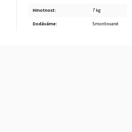
Hmotnost
:
7 kg
Dodáváme
:
Smontované