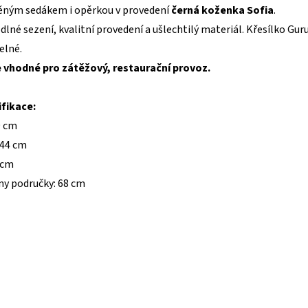
něným sedákem i opěrkou v provedení
černá koženka Sofia
.
né sezení, kvalitní provedení a ušlechtilý materiál. Křesílko Gur
elné.
e vhodné pro zátěžový, restaurační provoz.
fikace:
9 cm
 44 cm
 cm
ny područky: 68 cm