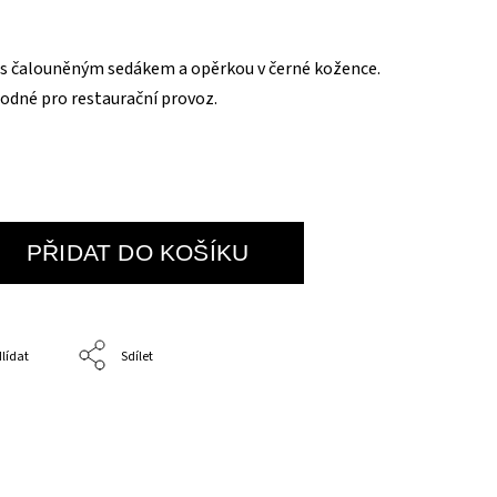
 s čalouněným sedákem a opěrkou v černé kožence.
odné pro restaurační provoz.
PŘIDAT DO KOŠÍKU
lídat
Sdílet