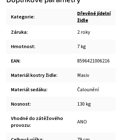
Dřevěné jídelní
Kategorie
:
židle
Záruka
:
2 roky
Hmotnost
:
7 kg
EAN
:
8596421006216
Materiál kostry židle
:
Masiv
Materiál sedáku
:
Čalounění
Nosnost
:
130 kg
Vhodné do zátěžového
ANO
provozu
:
Celková výška
:
79 cm