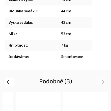
Hloubka sedáku
:
44 cm
Výška sedáku
:
43 cm
Šířka
:
53 cm
Hmotnost
:
7 kg
Dodáváme
:
Smontované
Podobné (3)
Previous
Next