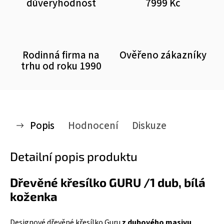
důvěryhodnost
7999 Kč
Rodinná firma na
Ověřeno zákazníky
trhu od roku 1990
Popis
Hodnocení
Diskuze
Detailní popis produktu
Dřevěné křesílko GURU /1 dub, bílá
koženka
Designové dřevěné křesílko Guru
z dubového masivu
,