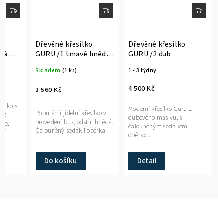
Dřevěné křesílko
Dřevěné křesílko
rná
GURU /1 tmavě hnědá,
GURU /2 dub
černá koženka
Skladem
(1 ks)
1 - 3 týdny
4 500 Kč
3 560 Kč
sílko s
Moderní křesílko Guru z
Populární jídelní křesílko v
m a
dubového masivu, s
provedení buk, odstín hnědá.
nce.
čalouněným sedákem i
Čalouněný sedák i opěrka.
ení
opěrkou.
ní
Do košíku
Detail