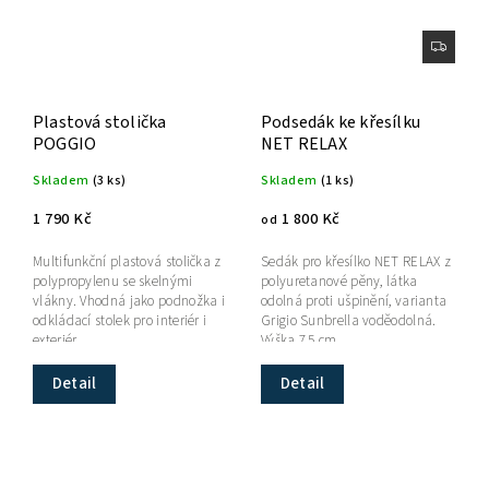
Plastová stolička
Podsedák ke křesílku
POGGIO
NET RELAX
Skladem
(3 ks)
Skladem
(1 ks)
1 790 Kč
1 800 Kč
od
Multifunkční plastová stolička z
Sedák pro křesílko NET RELAX z
polypropylenu se skelnými
polyuretanové pěny, látka
vlákny. Vhodná jako podnožka i
odolná proti ušpinění, varianta
odkládací stolek pro interiér i
Grigio Sunbrella voděodolná.
exteriér.
Výška 7,5 cm.
Detail
Detail