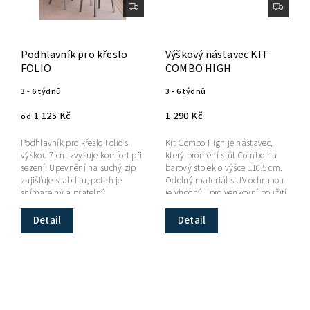
Podhlavník pro křeslo
Výškový nástavec KIT
FOLIO
COMBO HIGH
3 - 6 týdnů
3 - 6 týdnů
1 125 Kč
1 290 Kč
od
Podhlavník pro křeslo Folio s
Kit Combo High je nástavec,
výškou 7 cm zvyšuje komfort při
který promění stůl Combo na
sezení. Upevnění na suchý zip
barový stolek o výšce 110,5 cm.
zajišťuje stabilitu, potah je
Odolný materiál s UV ochranou
snímatelný a pratelný.
je vhodný i pro venkovní použití.
Detail
Detail