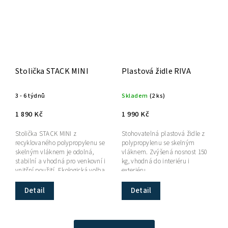
Stolička STACK MINI
Plastová židle RIVA
3 - 6 týdnů
Skladem
(2 ks)
1 890 Kč
1 990 Kč
Stolička STACK MINI z
Stohovatelná plastová židle z
recyklovaného polypropylenu se
polypropylenu se skelným
skelným vláknem je odolná,
vláknem. Zvýšená nosnost 150
stabilní a vhodná pro venkovní i
kg, vhodná do interiéru i
vnitřní použití. Ekologická volba
exteriéru.
s UV ochranou. ...
Detail
Detail