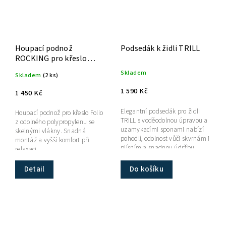
Houpací podnož
Podsedák k židli TRILL
ROCKING pro křeslo
Folio
Skladem
Skladem
(2 ks)
1 590 Kč
1 450 Kč
Elegantní podsedák pro židli
Houpací podnož pro křeslo Folio
TRILL s voděodolnou úpravou a
z odolného polypropylenu se
uzamykacími sponami nabízí
skelnými vlákny. Snadná
pohodlí, odolnost vůči skvrnám i
montáž a vyšší komfort při
plísním a snadnou údržbu.
relaxaci.
Detail
Do košíku