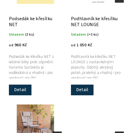
Podsedák ke křesílku
Podhlavník ke křesílku
NET
NET LOUNGE
Skladem
(3 ks)
Skladem
(>5 ks)
960 Kč
1 050 Kč
od
od
Podsedák ke křesílku NET z
Podhlavník ke křesílku NET
odolné látky proti ušpinění.
LOUNGE s nastavitelnými
Varianta Sunbrella je
popruhy. Odolný akrylový
voděodolná a vhodná i pro
potah, pratelný a vhodný i pro
venkovní použití.
venkovní použití.
Detail
Detail