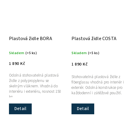
Plastová židle BORA
Plastová židle COSTA
Skladem
(>5 ks)
Skladem
(>5 ks)
1 890 Kč
1 890 Kč
Odolná stohovatelná plastová
Stohovatelná plastová židle z
židle z polypropylenu se
fiberglassu vhodná pro interiér i
skelným vláknem. Vhodná do
exteriér. Odolná konstrukce pro
interiéru i exteriéru, nosnost 150
každodenní i zátěžové použití.
kg.
Detail
Detail