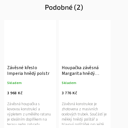
Podobné (2)
Závěsné křeslo
Houpačka závěsná
Imperia hnědý polstr
Margarita hnědý
polstr
Skladem
Skladem
3 968 Kč
3 776 Kč
Závěsná houpačka s
Závěsná konstrukce je
kovovou konstrukcí a
zhotovena z masivních
výpletem z umělého ratanu
ocelových trubek. Součástí je
je ideálním doplňkem na
měkký hnědý polštář a
terasu nebo zahradu.
hlavový polštářek pro ještě