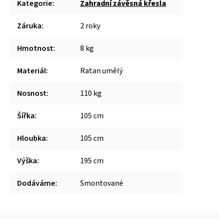
Kategorie
:
Zahradní závěsná křesla
Záruka
:
2 roky
Hmotnost
:
8 kg
Materiál
:
Ratan umělý
Nosnost
:
110 kg
Šířka
:
105 cm
Hloubka
:
105 cm
Výška
:
195 cm
Dodáváme
:
Smontované