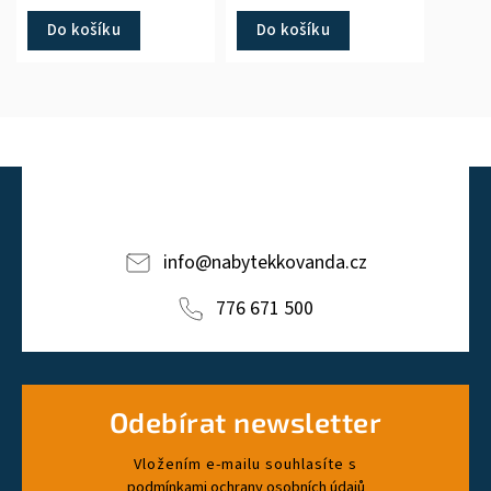
větší pohodlí.
Do košíku
Do košíku
info
@
nabytekkovanda.cz
776 671 500
Odebírat newsletter
Vložením e-mailu souhlasíte s
podmínkami ochrany osobních údajů