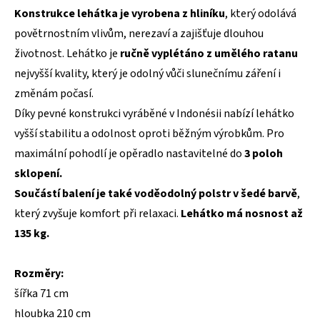
Konstrukce lehátka je vyrobena z hliníku
, který odolává
povětrnostním vlivům, nerezaví a zajišťuje dlouhou
životnost. Lehátko je
ručně vyplétáno z umělého ratanu
nejvyšší kvality, který je odolný vůči slunečnímu záření i
změnám počasí.
Díky pevné konstrukci vyráběné v Indonésii nabízí lehátko
vyšší stabilitu a odolnost oproti běžným výrobkům. Pro
maximální pohodlí je opěradlo nastavitelné do
3 poloh
sklopení.
Součástí balení je také voděodolný polstr v šedé barvě
,
který zvyšuje komfort při relaxaci.
Lehátko má nosnost až
135 kg.
Rozměry:
šířka 71 cm
hloubka 210 cm