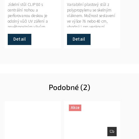
Jídelní stůl CLIP 80 s
Variabilní plastový stůl z
centrální nohou a
polypropylenu se skelným
perforovanou deskou je
vláknem. Možnost sestavení
odolný vůči UV záření a
ve výšce 76 nebo 40 cm,
povětrnostním vlivům.
vhodný i pro venkovní
Skvělá volba pro zahrady,
použití.
terasy i venkovní kavárny.
Detail
Detail
Podobné (2)
Akce