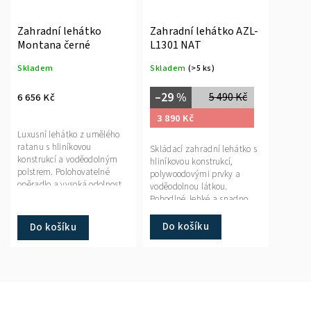
Zahradní lehátko
Zahradní lehátko AZL-
Montana černé
L1301 NAT
Skladem
Skladem
(>5 ks)
–29 %
5 490 Kč
6 656 Kč
3 890 Kč
Luxusní lehátko z umělého
ratanu s hliníkovou
Skládací zahradní lehátko s
konstrukcí a voděodolným
hliníkovou konstrukcí,
polstrem. Polohovatelné
polywoodovými prvky a
opěradlo a vysoká odolnost
voděodolnou látkou.
pro venkovní použití.
Pohodlné, lehké a snadno
přenosné.
Do košíku
Do košíku