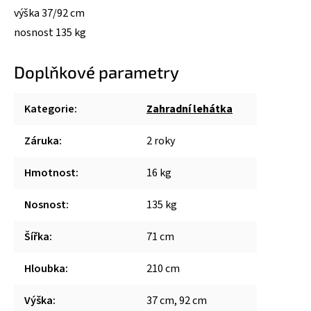
výška 37/92 cm
nosnost 135 kg
Doplňkové parametry
Kategorie
:
Zahradní lehátka
Záruka
:
2 roky
Hmotnost
:
16 kg
Nosnost
:
135 kg
Šířka
:
71 cm
Hloubka
:
210 cm
Výška
:
37 cm, 92 cm