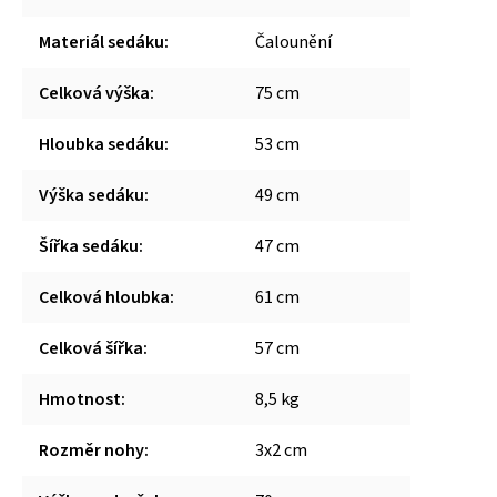
Materiál sedáku
:
Čalounění
Celková výška
:
75 cm
Hloubka sedáku
:
53 cm
Výška sedáku
:
49 cm
Šířka sedáku
:
47 cm
Celková hloubka
:
61 cm
Celková šířka
:
57 cm
Hmotnost
:
8,5 kg
Rozměr nohy
:
3x2 cm