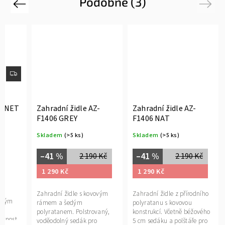
Podobné (3)
Previous
Next
ko NET
Zahradní židle AZ-
Zahradní židle AZ-
F1406 GREY
F1406 NAT
Skladem
(>5 ks)
Skladem
(>5 ks)
–41 %
–41 %
2 190 Kč
2 190 Kč
1 290 Kč
1 290 Kč
Zahradní židle s kovovým
Zahradní židle z přírodního
elným
rámem a šedým
polyratanu s kovovou
polyratanem. Polstrovaný,
konstrukcí. Včetně béžového
nosnost
voděodolný sedák pro
5 cm sedáku a polštáře pro