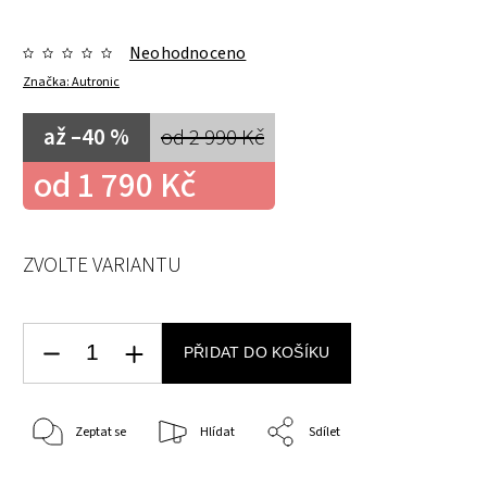
Neohodnoceno
Značka:
Autronic
až –40 %
od 2 990 Kč
od
1 790 Kč
ZVOLTE VARIANTU
PŘIDAT DO KOŠÍKU
Zeptat se
Hlídat
Sdílet