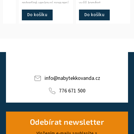
pohodlné venkovní posezení.
vyšší komfort.
Do košíku
Do košíku
info
@
nabytekkovanda.cz
776 671 500
Odebírat newsletter
Vložením e-mailu souhlasíte s