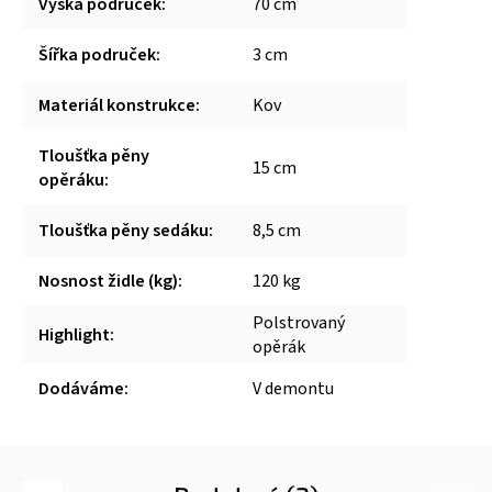
Výška područek
:
70 cm
Šířka područek
:
3 cm
Materiál konstrukce
:
Kov
Tloušťka pěny
15 cm
opěráku
:
Tloušťka pěny sedáku
:
8,5 cm
Nosnost židle (kg)
:
120 kg
Polstrovaný
Highlight
:
opěrák
Dodáváme
:
V demontu