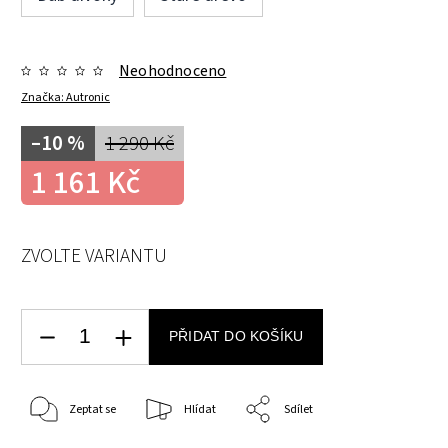
Neohodnoceno
Značka:
Autronic
–10 %
1 290 Kč
1 161 Kč
ZVOLTE VARIANTU
PŘIDAT DO KOŠÍKU
Zeptat se
Hlídat
Sdílet