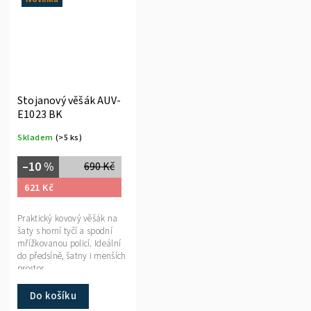
Stojanový věšák AUV-
E1023 BK
Skladem
(>5 ks)
–10 %
690 Kč
621 Kč
Praktický kovový věšák na
šaty s horní tyčí a spodní
mřížkovanou policí. Ideální
do předsíně, šatny i menších
prostor.
Do košíku