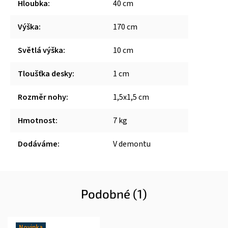
Hloubka
:
40 cm
Výška
:
170 cm
Světlá výška
:
10 cm
Tloušťka desky
:
1 cm
Rozměr nohy
:
1,5x1,5 cm
Hmotnost
:
7 kg
Dodáváme
:
V demontu
Podobné (1)
Novinka