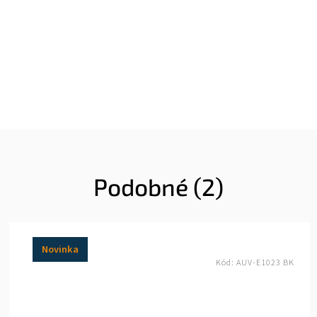
Podobné (2)
Novinka
Kód:
AUV-E1023 BK