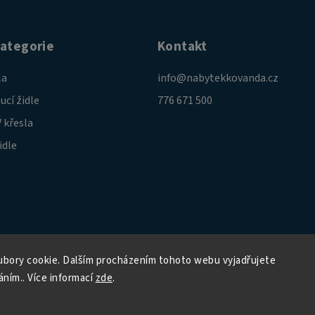
kategorie
Kontakt
la
info
@
nabytekkovanda.cz
ucí židle
776 671 500
 křesla
idle
bory cookie. Dalším procházením tohoto webu vyjadřujete
áním.. Více informací
zde
.
Copyright 2026
Nábytek Kovanda
. Všechna práva vyhrazena.
Grafický návrh vytvořil a nakódoval
Shoptak.cz