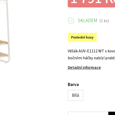
SKLADEM
(1 ks)
Poslední kusy
Věšák AUV-E1112 WT s kovo
bočními háčky nabízí prakt
Detailní informace
Barva
Bílá