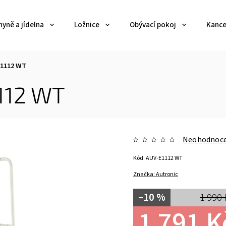
yně a jídelna
Ložnice
Obývací pokoj
Kance
E1112 WT
112 WT
Neohodnoc
Kód:
AUV-E1112 WT
Značka:
Autronic
–10 %
1 990 
1 791 K