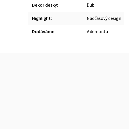
Dekor desky
:
Dub
Highlight
:
Nadčasový design
Dodáváme
:
V demontu