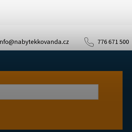
info
@
nabytekkovanda.cz
776 671 500