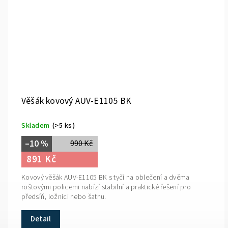
Věšák kovový AUV-E1105 BK
Skladem
(>5 ks)
–10 %
990 Kč
891 Kč
Kovový věšák AUV-E1105 BK s tyčí na oblečení a dvěma
roštovými policemi nabízí stabilní a praktické řešení pro
předsíň, ložnici nebo šatnu.
Detail