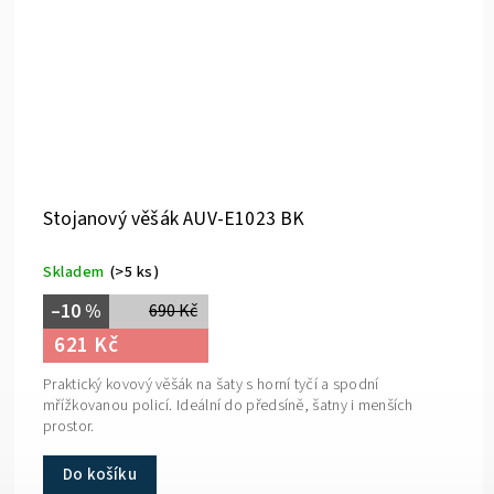
Stojanový věšák AUV-E1023 BK
Skladem
(>5 ks)
–10 %
690 Kč
621 Kč
Praktický kovový věšák na šaty s horní tyčí a spodní
mřížkovanou policí. Ideální do předsíně, šatny i menších
prostor.
Do košíku