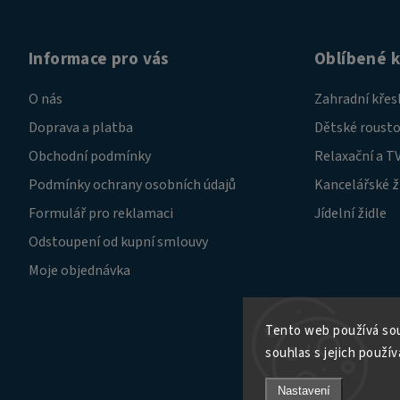
Informace pro vás
Oblíbené 
O nás
Zahradní křes
Doprava a platba
Dětské rousto
Obchodní podmínky
Relaxační a TV
Podmínky ochrany osobních údajů
Kancelářské ž
Formulář pro reklamaci
Jídelní židle
Odstoupení od kupní smlouvy
Moje objednávka
Tento web používá sou
souhlas s jejich použív
Nastavení