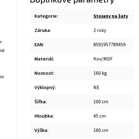
Kategorie
:
Stojany na šaty
Záruka
:
2 roky
r
EAN
:
8591957789459
čné
Materiál
:
Kov/MDF
Nosnost
:
160 kg
bo
Výklopný
:
NE
Šířka
:
100 cm
Hloubka
:
45 cm
Výška
:
160 cm