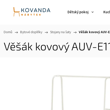
Dětský pokoj
Kuch
Domů
/
Bytové doplňky
/
Stojany na šaty
/
Věšák kovový AUV-
Věšák kovový AUV-E1