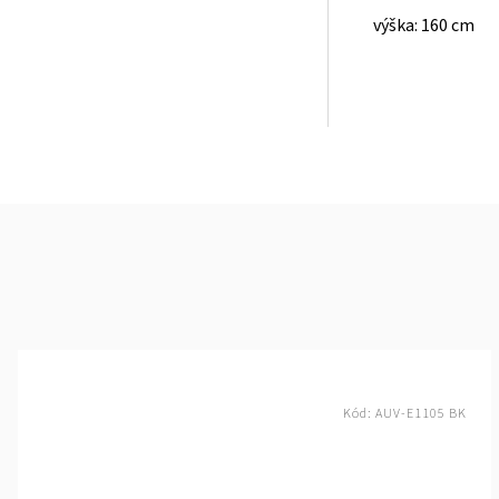
výška: 160 cm
Kód:
AUV-E1105 BK