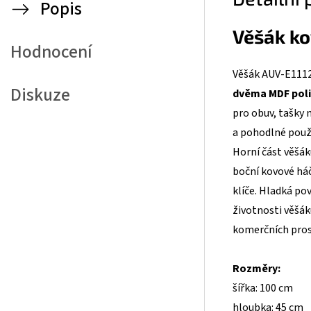
Popis
Věšák k
Hodnocení
Věšák AUV-E1112
Diskuze
dvěma MDF pol
pro obuv, tašky 
a pohodlné použ
Horní část věšák
boční kovové háč
klíče. Hladká po
životnosti věšá
komerčních pros
Rozměry:
šířka: 100 cm
hloubka: 45 cm