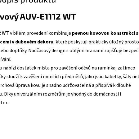
ovový AUV-E1112 WT
 WT v bílém provedení kombinuje
pevnou kovovou konstrukci s
icemi v dubovém dekoru
, které poskytují praktický úložný prosto
nebo doplňky. Nadčasový design s oblými hranami zajišťuje bezpe
ívání.
u nabízí dostatek místa pro zavěšení oděvů na ramínka, zatímco
ky slouží k zavěšení menších předmětů, jako jsou kabelky, šály ne
vrchová úprava kovu je snadno udržovatelná a přispívá k dlouhé
ku. Díky univerzálním rozměrům je vhodný do domácností i
tor.