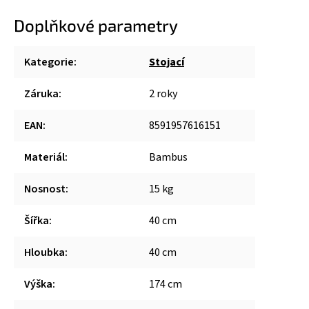
Doplňkové parametry
Kategorie
:
Stojací
Záruka
:
2 roky
EAN
:
8591957616151
Materiál
:
Bambus
Nosnost
:
15 kg
Šířka
:
40 cm
Hloubka
:
40 cm
Výška
:
174 cm