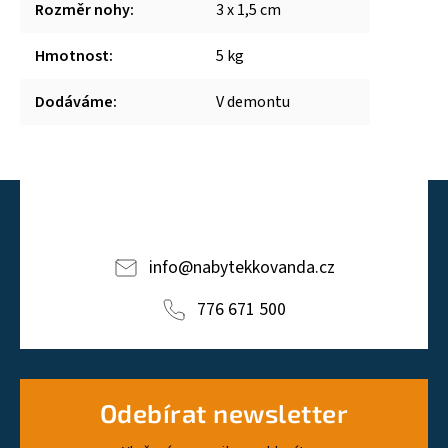
Rozměr nohy
:
3 x 1,5 cm
Hmotnost
:
5 kg
Dodáváme
:
V demontu
info
@
nabytekkovanda.cz
776 671 500
Odebírat newsletter