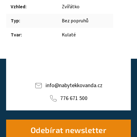
Vzhled
:
Zvířátko
Typ
:
Bez popruhů
Tvar
:
Kulaté
info
@
nabytekkovanda.cz
776 671 500
Odebírat newsletter