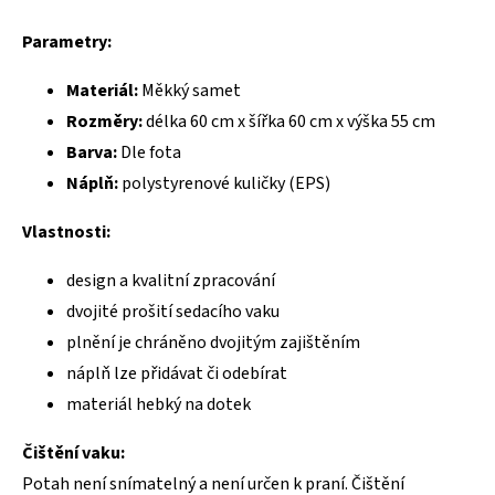
Parametry:
Materiál:
Měkký samet
Rozměry:
délka 60 cm x šířka 60 cm x výška 55 cm
Barva:
Dle fota
Náplň:
polystyrenové kuličky (EPS)
Vlastnosti:
design a kvalitní zpracování
dvojité prošití sedacího vaku
plnění je chráněno dvojitým zajištěním
náplň lze přidávat či odebírat
materiál hebký na dotek
Čištění vaku:
Potah není snímatelný a není určen k praní. Čištění