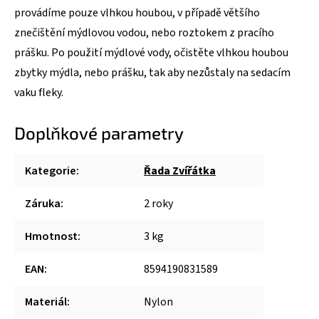
provádíme pouze vlhkou houbou, v případě většího
znečištění mýdlovou vodou, nebo roztokem z pracího
prášku. Po použití mýdlové vody, očistěte vlhkou houbou
zbytky mýdla, nebo prášku, tak aby nezůstaly na sedacím
vaku fleky.
Doplňkové parametry
Kategorie
:
Řada Zvířátka
Záruka
:
2 roky
Hmotnost
:
3 kg
EAN
:
8594190831589
Materiál
:
Nylon