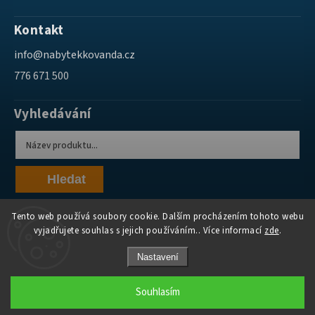
Kontakt
info
@
nabytekkovanda.cz
776 671 500
Vyhledávání
Hledat
Tento web používá soubory cookie. Dalším procházením tohoto webu
vyjadřujete souhlas s jejich používáním.. Více informací
zde
.
Nastavení
Copyright 2026
Nábytek Kovanda
. Všechna práva vyhrazena.
Souhlasím
Grafický návrh vytvořil a nakódoval
Shoptak.cz