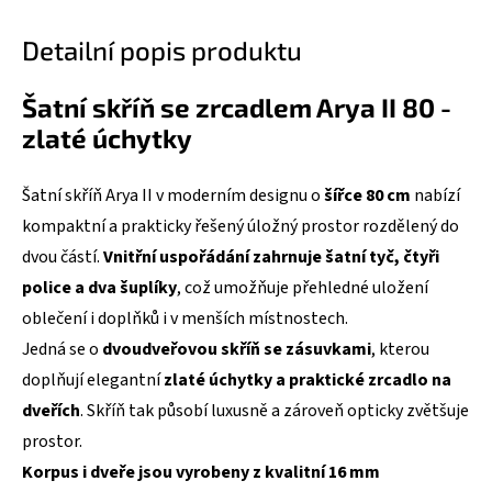
Detailní popis produktu
Šatní skříň se zrcadlem Arya II 80 -
zlaté úchytky
Šatní skříň Arya II v moderním designu o
šířce 80 cm
nabízí
kompaktní a prakticky řešený úložný prostor rozdělený do
dvou částí.
Vnitřní uspořádání zahrnuje šatní tyč, čtyři
police a dva šuplíky
, což umožňuje přehledné uložení
oblečení i doplňků i v menších místnostech.
Jedná se o
dvoudveřovou skříň se zásuvkami
, kterou
doplňují elegantní
zlaté úchytky a praktické zrcadlo na
dveřích
. Skříň tak působí luxusně a zároveň opticky zvětšuje
prostor.
Korpus i dveře jsou vyrobeny z kvalitní 16 mm