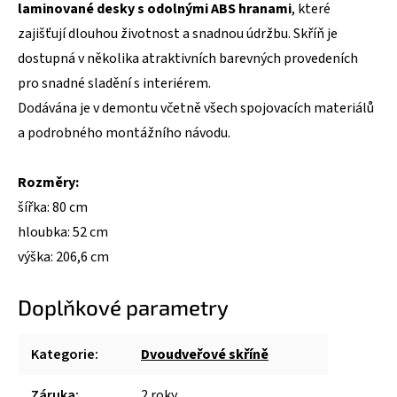
laminované desky s odolnými ABS hranami
, které
zajišťují dlouhou životnost a snadnou údržbu. Skříň je
dostupná v několika atraktivních barevných provedeních
pro snadné sladění s interiérem.
Dodávána je v demontu včetně všech spojovacích materiálů
a podrobného montážního návodu.
Rozměry:
šířka: 80 cm
hloubka: 52 cm
výška: 206,6 cm
Doplňkové parametry
Kategorie
:
Dvoudveřové skříně
Záruka
:
2 roky