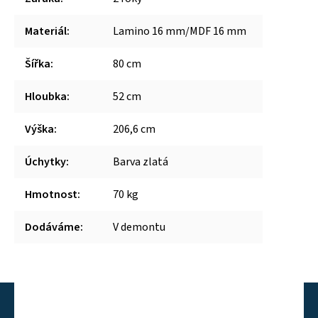
Materiál
:
Lamino 16 mm/MDF 16 mm
Šířka
:
80 cm
Hloubka
:
52 cm
Výška
:
206,6 cm
Úchytky
:
Barva zlatá
Hmotnost
:
70 kg
Dodáváme
:
V demontu