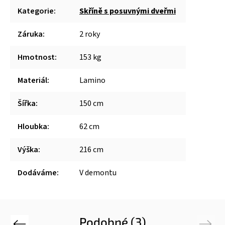
Kategorie
:
Skříně s posuvnými dveřmi
Záruka
:
2 roky
Hmotnost
:
153 kg
Materiál
:
Lamino
Šířka
:
150 cm
Hloubka
:
62 cm
Výška
:
216 cm
Dodáváme
:
V demontu
Podobné (3)
Previous
Next