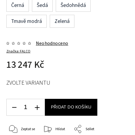
Černá
Šedá
Šedohnědá
Tmavě modrá
Zelená
Neohodnoceno
Značka:
FALCO
13 247 Kč
ZVOLTE VARIANTU
PŘIDAT DO KOŠÍKU
Zeptat se
Hlídat
Sdílet