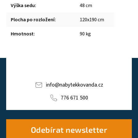
Výška sedu
:
48 cm
Plocha po rozložení
:
120x190 cm
Hmotnost
:
90 kg
info
@
nabytekkovanda.cz
776 671 500
Odebírat newsletter