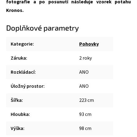
fotografie a po posunutí následuje vzorek potahu
Kronos.
Doplňkové parametry
Kategorie
:
Pohovky
Záruka
:
2 roky
Rozkládací
:
ANO
Úložný prostor
:
ANO
Šířka
:
223 cm
Hloubka
:
93 cm
Výška
:
98 cm