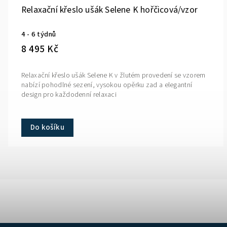
Relaxační křeslo ušák Selene K hořčicová/vzor
4 - 6 týdnů
8 495 Kč
Relaxační křeslo ušák Selene K v žlutém provedení se vzorem
nabízí pohodlné sezení, vysokou opěrku zad a elegantní
design pro každodenní relaxaci
Do košíku