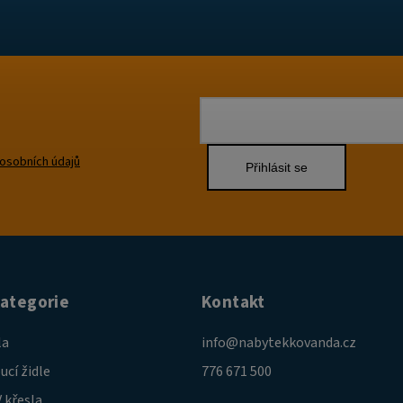
osobních údajů
Přihlásit se
kategorie
Kontakt
la
info
@
nabytekkovanda.cz
ucí židle
776 671 500
 křesla