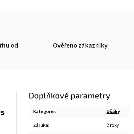
trhu od
Ověřeno zákazníky
Doplňkové parametry
 s
Kategorie
:
Ušáky
Záruka
:
2 roky