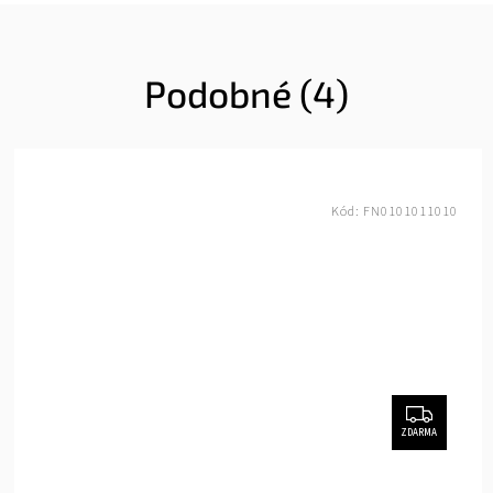
Podobné (4)
Kód:
FN0101011010
ZDARMA