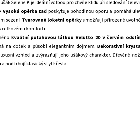
ušák Selene K je ideální volbou pro chvíle klidu při sledování telev
y.
Vysoká opěrka zad
poskytuje pohodlnou oporu a pomáhá ule
ím sezení.
Tvarované loketní opěrky
umožňují přirozené uvoln
í k celkovému komfortu.
uněno
kvalitní potahovou látkou Velutto 20 v červém odstí
mná na dotek a působí elegantním dojmem.
Dekorativní kryst
 luxusní vzhled a zvýrazňují jeho ušákový charakter. Dřevěné no
u a podtrhují klasický styl křesla.
m