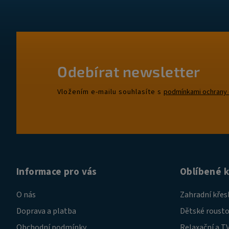
Odebírat newsletter
Vložením e-mailu souhlasíte s
podmínkami ochrany 
Informace pro vás
Oblíbené 
O nás
Zahradní křes
Doprava a platba
Dětské rousto
Obchodní podmínky
Relaxační a TV