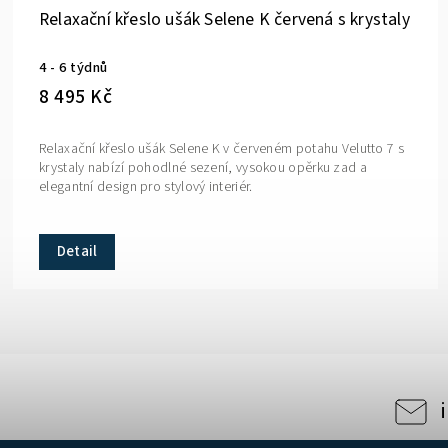
Relaxační křeslo ušák Selene K červená s krystaly
4 - 6 týdnů
8 495 Kč
Relaxační křeslo ušák Selene K v červeném potahu Velutto 7 s
krystaly nabízí pohodlné sezení, vysokou opěrku zad a
elegantní design pro stylový interiér.
Detail