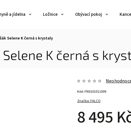
yně a jídelna
Ložnice
Obývací pokoj
Kance
šák Selene K černá s krystaly
 Selene K černá s krys
Neohodnoc
Kód:
FN0101011009
Značka:
FALCO
8 495 K