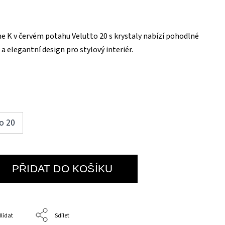
ne K v červém potahu Velutto 20 s krystaly nabízí pohodlné
u zad a elegantní design pro stylový interiér.
to 20
PŘIDAT DO KOŠÍKU
lídat
Sdílet