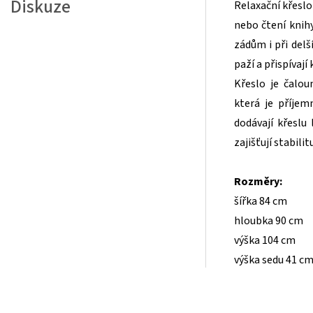
Diskuze
Relaxační křeslo 
nebo čtení knih
zádům i při delš
paží a přispívaj
Křeslo je čalo
která je příje
dodávají křeslu
zajišťují stabilit
Rozměry:
šířka 84 cm
hloubka 90 cm
výška 104 cm
výška sedu 41 c