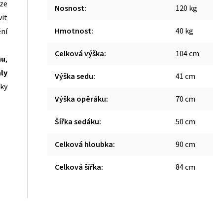
ize
Nosnost
:
120 kg
vit
Hmotnost
:
40 kg
ění
Celková výška
:
104 cm
nu
,
aly
Výška sedu
:
41 cm
žky
Výška opěráku
:
70 cm
Šířka sedáku
:
50 cm
Celková hloubka
:
90 cm
Celková šířka
:
84 cm