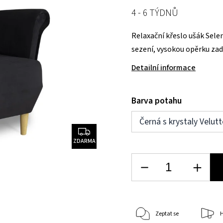
4 - 6 TÝDNŮ
Relaxační křeslo ušák Sele
sezení, vysokou opěrk
Detailní informace
Barva potahu
Černá s krystaly Velut
ZDARMA
Zeptat se
H