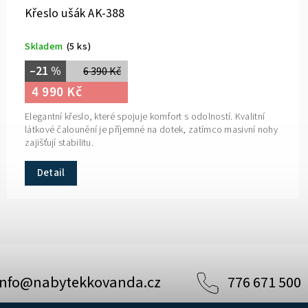
Křeslo ušák AK-388
Skladem
(5 ks)
–21 %
6 390 Kč
4 990 Kč
Elegantní křeslo, které spojuje komfort s odolností. Kvalitní
látkové čalounění je příjemné na dotek, zatímco masivní nohy
zajišťují stabilitu.
Detail
info
@
nabytekkovanda.cz
776 671 500