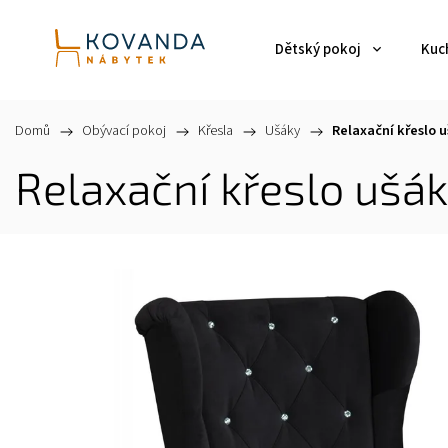
Dětský pokoj
Kuch
Domů
/
Obývací pokoj
/
Křesla
/
Ušáky
/
Relaxační křeslo u
Relaxační křeslo ušák