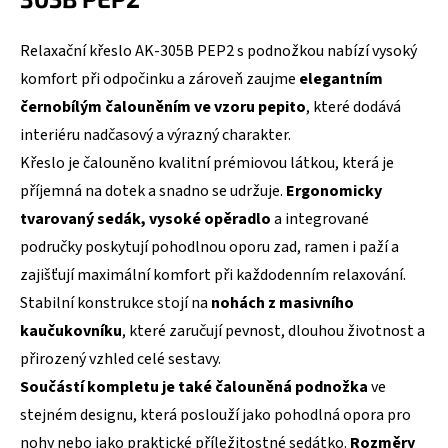
Relaxační křeslo AK-305B PEP2 s podnožkou nabízí vysoký
komfort při odpočinku a zároveň zaujme
elegantním
černobílým čalouněním ve vzoru pepito
, které dodává
interiéru nadčasový a výrazný charakter.
Křeslo je čalouněno kvalitní prémiovou látkou, která je
příjemná na dotek a snadno se udržuje.
Ergonomicky
tvarovaný sedák, vysoké opěradlo
a integrované
područky poskytují pohodlnou oporu zad, ramen i paží a
zajišťují maximální komfort při každodenním relaxování.
Stabilní konstrukce stojí na
nohách z masivního
kaučukovníku
, které zaručují pevnost, dlouhou životnost a
přirozený vzhled celé sestavy.
Součástí kompletu je také čalouněná podnožka
ve
stejném designu, která poslouží jako pohodlná opora pro
nohy nebo jako praktické příležitostné sedátko.
Rozměry