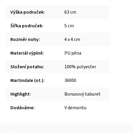
Výška područek
:
63 cm
Šířka područek
:
5 cm
Rozměr nohy
:
4 x 4 cm
Materiál výplně
:
PU pěna
Složení potahu
:
100% polyester
Martindale (ot.)
:
36000
Highlight
:
Bonusový taburet
Dodáváme
:
V demontu