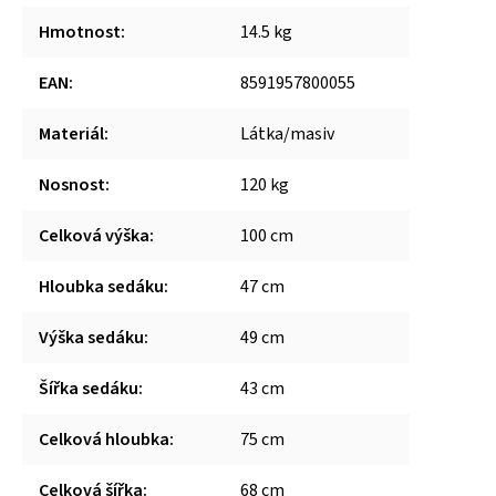
Hmotnost
:
14.5 kg
EAN
:
8591957800055
Materiál
:
Látka/masiv
Nosnost
:
120 kg
Celková výška
:
100 cm
Hloubka sedáku
:
47 cm
Výška sedáku
:
49 cm
Šířka sedáku
:
43 cm
Celková hloubka
:
75 cm
Celková šířka
:
68 cm