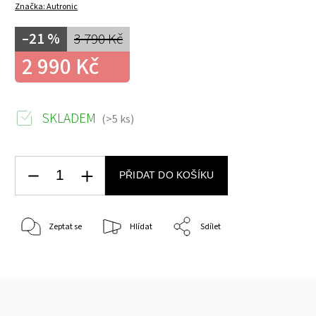
Značka:
Autronic
–21 %
3 790 Kč
2 990 Kč
SKLADEM
(>5 ks)
PŘIDAT DO KOŠÍKU
Zeptat se
Hlídat
Sdílet