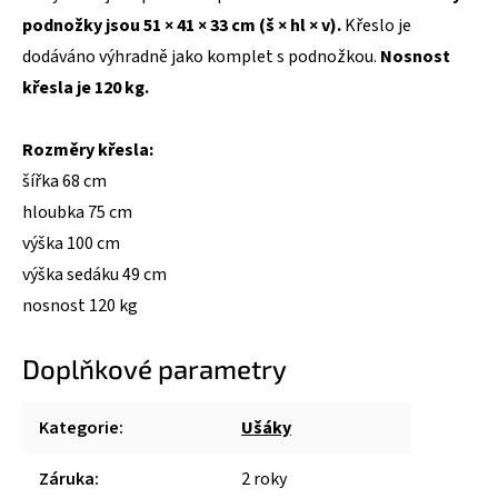
podnožky jsou 51 × 41 × 33 cm (š × hl × v).
Křeslo je
dodáváno výhradně jako komplet s podnožkou.
Nosnost
křesla je 120 kg.
Rozměry křesla:
šířka 68 cm
hloubka 75 cm
výška 100 cm
výška sedáku 49 cm
nosnost 120 kg
Doplňkové parametry
Kategorie
:
Ušáky
Záruka
:
2 roky