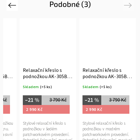
Podobné (3)
Previous
Next
 s
Relaxační křeslo s
Relaxační křeslo s
05B
podnožkou AK-305B
podnožkou AK-305B
PWBK2
PWBL2
Skladem
(>5 ks)
Skladem
(>5 ks)
–21 %
–21 %
0 Kč
3 790 Kč
3 790 Kč
2 990 Kč
2 990 Kč
odnožkou
Stylové relaxační křeslo s
Stylové relaxační křeslo s
ignu.
podnožkou v šedém
podnožkou v modrém
masivní
patchworkovém provedení.
patchworkovém provedení.