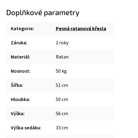
Doplňkové parametry
Kategorie
:
Pevná ratanová křesla
Záruka
:
2 roky
Materiál
:
Ratan
Nosnost
:
50 kg
Šířka
:
51 cm
Hloubka
:
50 cm
Výška
:
56 cm
Výška sedáku
:
33 cm