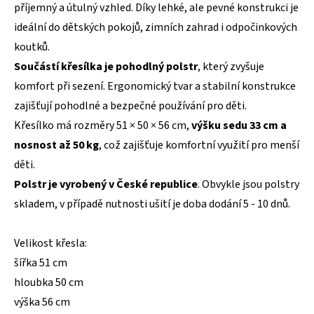
příjemný a útulný vzhled. Díky lehké, ale pevné konstrukci je
ideální do dětských pokojů, zimních zahrad i odpočinkových
koutků.
Součástí křesílka je pohodlný polstr
, který zvyšuje
komfort při sezení. Ergonomický tvar a stabilní konstrukce
zajišťují pohodlné a bezpečné používání pro děti.
Křesílko má rozměry 51 × 50 × 56 cm,
výšku sedu 33 cm a
nosnost až 50 kg
, což zajišťuje komfortní využití pro menší
děti.
Polstr je vyrobený v České republice
. Obvykle jsou polstry
skladem, v případě nutnosti ušití je doba dodání 5 - 10 dnů.
Velikost křesla:
šířka 51 cm
hloubka 50 cm
výška 56 cm