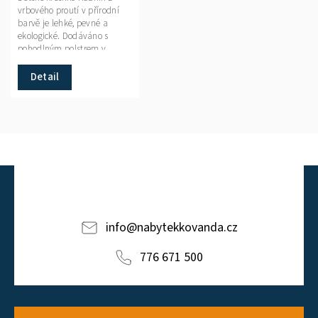
vrbového proutí v přírodní
barvě je lehké, pevné a
ekologické. Dodáváno s
pohodlným polstrem v
různých barevných
variantách.
Detail
info
@
nabytekkovanda.cz
776 671 500