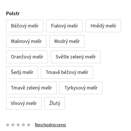
Polstr
Béžový melír
Fialový melír
Hnědý melír
Malinový melír
Modrý melír
Oranžový melír
Světle zelený melír
Šedý melír
Tmavě béžový melír
Tmavě zelený melír
Tyrkysový melír
Vínový melír
Žlutý
Neohodnoceno