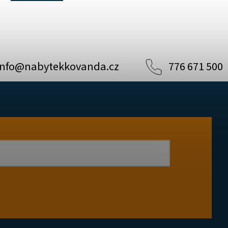
info
@
nabytekkovanda.cz
776 671 500