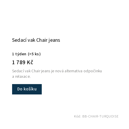
Sedací vak Chair jeans
1 týden
(>5 ks)
1 789 Kč
Sedací vak Chair jeans je nová alternativa odpočinku
a relaxace.
Do košíku
Kód:
BB-CHAIR-TURQUOISE