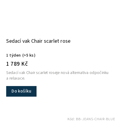
Sedací vak Chair scarlet rose
1 týden
(>5 ks)
1 789 Kč
Sedací vak Chair scarlet roseje nová alternativa odpočinku
a relaxace.
Do košíku
Kód:
BB-JEANS-CHAIR-BLUE