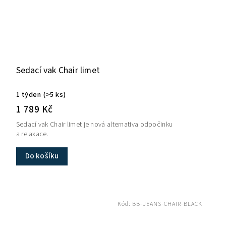
Sedací vak Chair limet
1 týden
(>5 ks)
1 789 Kč
Sedací vak Chair limet je nová alternativa odpočinku
a relaxace.
Do košíku
Kód:
BB-JEANS-CHAIR-BLACK