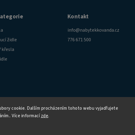
kategorie
Kontakt
la
info
@
nabytekkovanda.cz
ucí židle
776 671 500
 křesla
idle
bory cookie. Dalším procházením tohoto webu vyjadřujete
áním.. Více informací
zde
.
Copyright 2026
Nábytek Kovanda
. Všechna práva vyhrazena.
Grafický návrh vytvořil a nakódoval
Shoptak.cz