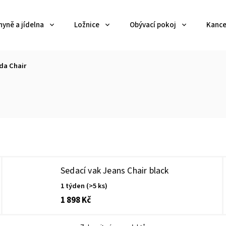
yně a jídelna
Ložnice
Obývací pokoj
Kance
da Chair
Sedací vak Jeans Chair black
1 týden
(>5 ks)
1 898 Kč