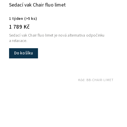
Sedací vak Chair fluo limet
1 týden
(>5 ks)
1 789 Kč
Sedací vak Chair fluo limet je nová alternativa odpočinku
a relaxace.
Do košíku
Kód:
BB-CHAIR-LIMET