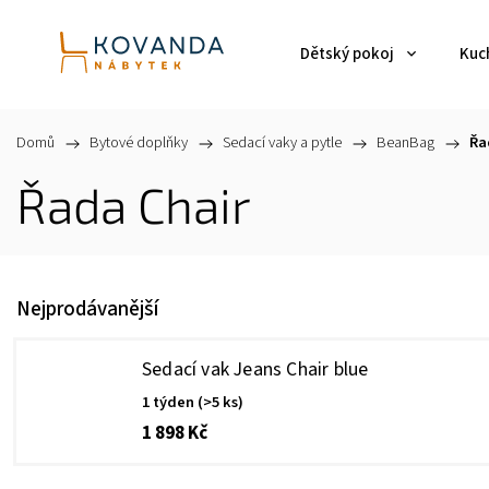
Dětský pokoj
Kuch
Domů
/
Bytové doplňky
/
Sedací vaky a pytle
/
BeanBag
/
Řa
Řada Chair
Nejprodávanější
Sedací vak Jeans Chair blue
1 týden
(>5 ks)
1 898 Kč