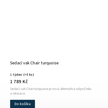
Sedací vak Chair turquoise
1 týden
(>5 ks)
1 789 Kč
Sedací vak Chair turquoise je nová alternativa odpočinku
a relaxace.
Do košíku