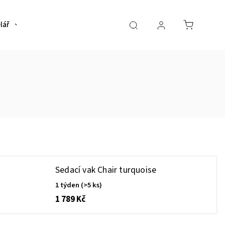
lář
Bytové doplňky
Předsíň
Restaurační sto
Sedací vak Chair turquoise
1 týden
(>5 ks)
1 789 Kč