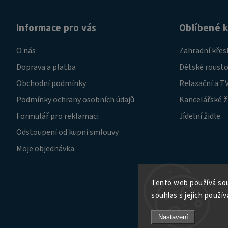
Informace pro vás
Oblíbené 
O nás
Zahradní křes
Doprava a platba
Dětské rousto
Obchodní podmínky
Relaxační a TV
Podmínky ochrany osobních údajů
Kancelářské ž
Formulář pro reklamaci
Jídelní židle
Odstoupení od kupní smlouvy
Moje objednávka
Tento web používá sou
souhlas s jejich použív
Nastavení