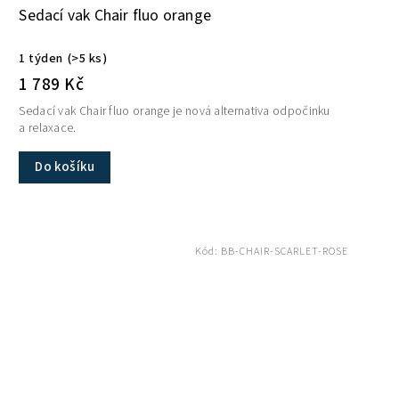
Sedací vak Chair fluo orange
1 týden
(>5 ks)
1 789 Kč
Sedací vak Chair fluo orange je nová alternativa odpočinku
a relaxace.
Do košíku
Kód:
BB-CHAIR-SCARLET-ROSE