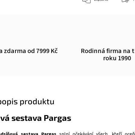
a zdarma od 7999 Kč
Rodinná firma na 
roku 1990
 popis produktu
ová sestava Pargas
dsíňová sestava Pargas
splní očekávání všech, kteří oceňu