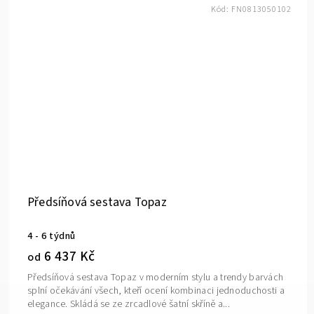
Kód:
FN0813050102
Předsíňová sestava Topaz
4 - 6 týdnů
6 437 Kč
od
Předsíňová sestava Topaz v moderním stylu a trendy barvách
splní očekávání všech, kteří ocení kombinaci jednoduchosti a
elegance. Skládá se ze zrcadlové šatní skříně a...