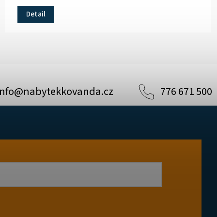
Detail
info
@
nabytekkovanda.cz
776 671 500