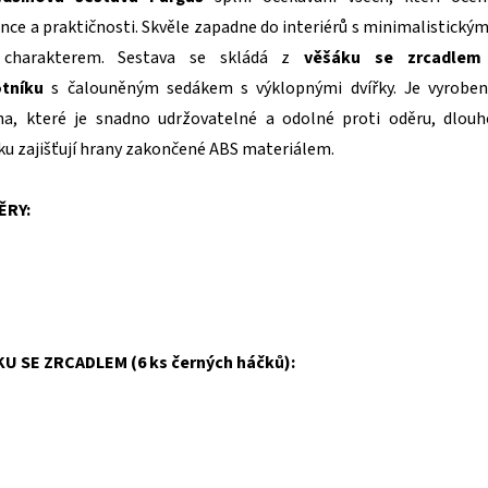
ce a praktičnosti. Skvěle zapadne do interiérů s minimalistickým
 charakterem. Sestava se skládá z
věšáku se zrcadlem
otníku
s čalouněným sedákem s výklopnými dvířky. Je vyroben
na, které je snadno udržovatelné a odolné proti oděru, dlou
ku zajišťují hrany zakončené ABS materiálem.
ĚRY:
 SE ZRCADLEM (6 ks černých háčků):