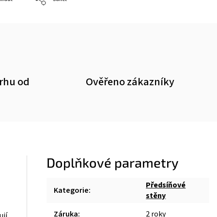
trhu od
Ověřeno zákazníky
Doplňkové parametry
Předsíňové
Kategorie
:
stěny
Záruka
:
2 roky
jí