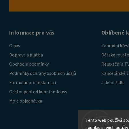
Informace pro vás
Oblíbené 
O nás
Zahradní křes
Doprava a platba
Dětské rousto
Obchodní podmínky
Relaxační a TV
Podmínky ochrany osobních údajů
Kancelářské ž
Formulář pro reklamaci
Jídelní židle
Odstoupení od kupní smlouvy
Moje objednávka
Tento web používá sou
souhlas s jejich použív