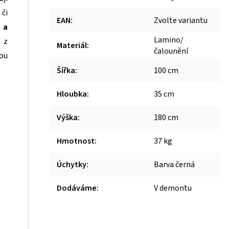
 či
EAN
:
Zvolte variantu
 a
Lamino/
 z
Materiál
:
čalounění
hou
Šířka
:
100 cm
Hloubka
:
35 cm
Výška
:
180 cm
Hmotnost
:
37 kg
Úchytky
:
Barva černá
Dodáváme
:
V demontu