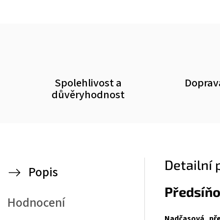
Spolehlivost a
Doprav
důvěryhodnost
Detailní
Popis
Předsíň
Hodnocení
Nadčasová pře