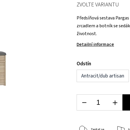
ZVOLTE VARIANTU
Předsíňová sestava Pargas 
zrcadlem a botník se sedá
životnost.
Detailní informace
Odstín
Antracit/dub artisan
Zeptat se
H