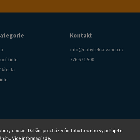
kategorie
Kontakt
la
info
@
nabytekkovanda.cz
ucí židle
776 671 500
 křesla
idle
bory cookie. Dalším procházením tohoto webu vyjadřujete
áním.. Více informací
zde
.