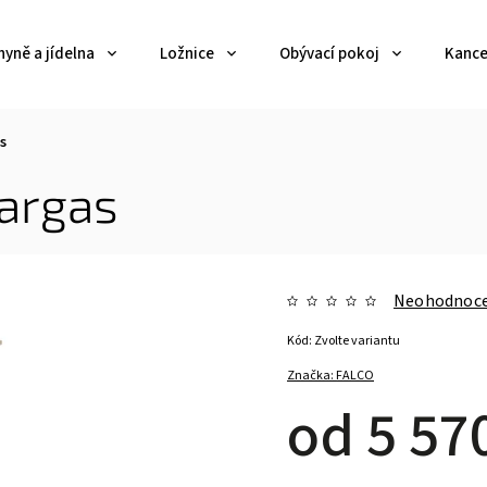
yně a jídelna
Ložnice
Obývací pokoj
Kance
s
Pargas
Neohodnoc
Kód:
Zvolte variantu
Značka:
FALCO
od
5 57