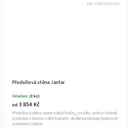
Kód:
FN0813020209
Předsíňová stěna Jantar
Skladem
(3 ks)
3 854 Kč
od
Předsíňová stěna Jantar nabízí háčky, zrcadlo, police i botník.
Vyrobena z lamina s ABS hranami, skvěle kombinuje funkčnost
a moderní vzhled.