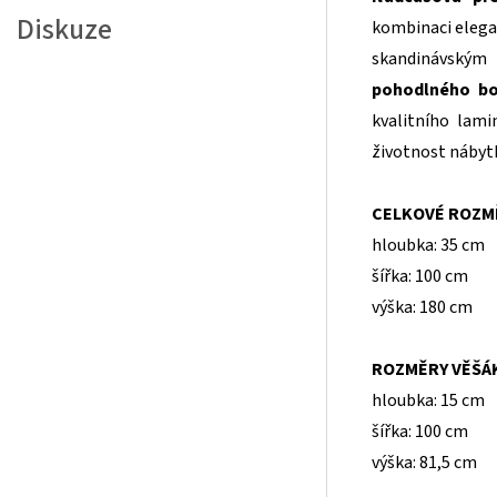
Diskuze
kombinaci elegan
skandinávským
pohodlného b
kvalitního lami
životnost nábyt
CELKOVÉ ROZM
hloubka: 35 cm
šířka: 100 cm
výška: 180 cm
ROZMĚRY VĚŠÁKU
hloubka: 15 cm
šířka: 100 cm
výška: 81,5 cm