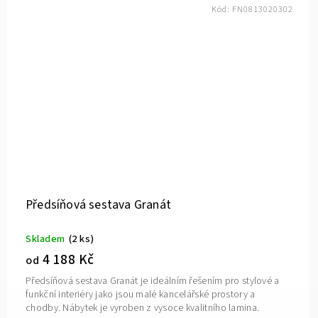
Kód:
FN0813020302
Předsíňová sestava Granát
Skladem
(2 ks)
4 188 Kč
od
Předsíňová sestava Granát je ideálním řešením pro stylové a
funkční interiéry jako jsou malé kancelářské prostory a
chodby. Nábytek je vyroben z vysoce kvalitního lamina.