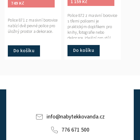
1 159 Kč
749 Kč
Police 872 z masivní borovice
Police 871 z masivní borovice
s třemi policemi je
nabízí dvě pevné police pro
praktickým doplňkem pro
úložný prostor a dekorace.
knihy, fotografie nebo
dekorace, ideální pro stůl,
ložnici nebo chodbu.
Do košíku
Do košíku
info
@
nabytekkovanda.cz
776 671 500