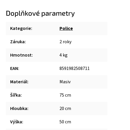
Doplňkové parametry
Kategorie
:
Police
Záruka
:
2 roky
Hmotnost
:
4 kg
EAN
:
8591982508711
Materiál
:
Masiv
Šířka
:
75 cm
Hloubka
:
20 cm
Výška
:
50 cm