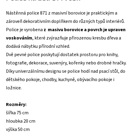
Nástěnná police 871 z masivní borovice je praktickým a
zároveň dekorativním doplňkem do různých typů interiérů.
Police je vyrobena
z masivu borovice a povrch je upraven
voskováním
, které zvýrazňuje přirozenou kresbu dřeva a
dodává nábytku přírodní vzhled.
Dvě pevné police poskytují dostatek prostoru pro knihy,
fotografie, dekorace, suvenýry, kořenky nebo drobné hračky.
Díky univerzálnímu designu se police hodí nad psací stůl, do
dětského pokoje, chodby, kuchyně, obývacího pokoje i
ložnice.
Rozměry:
šířka 75 cm
hloubka 20 cm
výška 50 cm