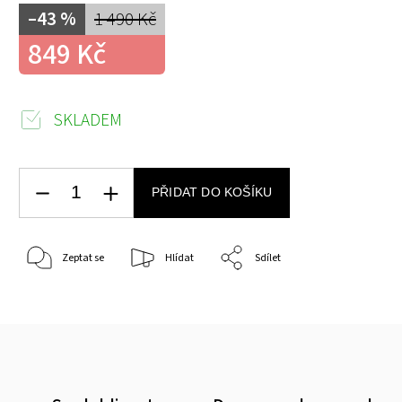
–43 %
1 490 Kč
849 Kč
SKLADEM
PŘIDAT DO KOŠÍKU
Zeptat se
Hlídat
Sdílet