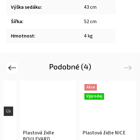
Výška sedáku
:
43 cm
Šířka
:
52 cm
Hmotnost
:
4 kg
Podobné (4)
Previous
Next
Akce
Výprodej
Plastová židle
Plastová židle NICE
BOULEVARD