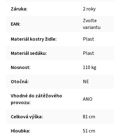
Záruka
:
2 roky
Zvolte
EAN
:
variantu
Materiál kostry židle
:
Plast
Materiál sedáku
:
Plast
Nosnost
:
110 kg
Otočná
:
NE
Vhodné do zátěžového
ANO
provozu
:
Celková výška
:
81 cm
Hloubka
:
51 cm