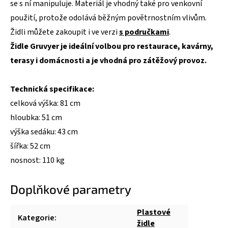
se s ní manipuluje. Materiál je vhodný také pro venkovní
použití, protože odolává běžným povětrnostním vlivům.
Židli můžete zakoupit i ve verzi
s područkami
.
Židle Gruvyer je ideální volbou pro restaurace, kavárny,
terasy i domácnosti a je vhodná pro zátěžový provoz.
Technická specifikace:
celková výška: 81 cm
hloubka: 51 cm
výška sedáku: 43 cm
šířka: 52 cm
nosnost: 110 kg
Doplňkové parametry
Plastové
Kategorie
:
židle