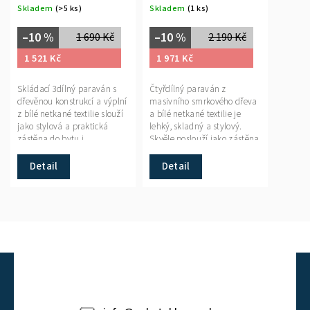
Skladem
(>5 ks)
Skladem
(1 ks)
–10 %
–10 %
1 690 Kč
2 190 Kč
1 521 Kč
1 971 Kč
Skládací 3dílný paraván s
Čtyřdílný paraván z
dřevěnou konstrukcí a výplní
masivního smrkového dřeva
z bílé netkané textilie slouží
a bílé netkané textilie je
jako stylová a praktická
lehký, skladný a stylový.
zástěna do bytu i
Skvěle poslouží jako zástěna
komerčních prostor.
doma i v komerčních
prostorech.
Detail
Detail