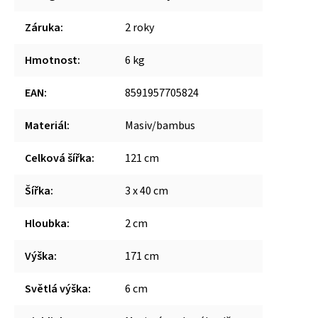
Záruka
:
2 roky
Hmotnost
:
6 kg
EAN
:
8591957705824
Materiál
:
Masiv/bambus
Celková šířka
:
121 cm
Šířka
:
3 x 40 cm
Hloubka
:
2 cm
Výška
:
171 cm
Světlá výška
:
6 cm