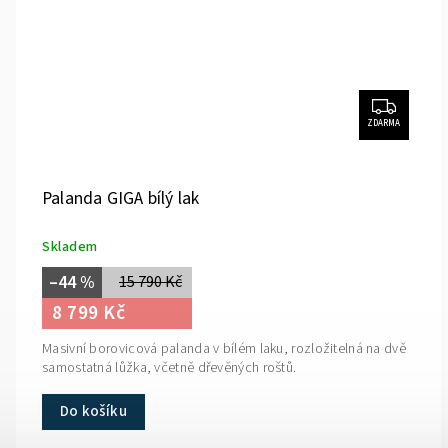
ZDARMA
Palanda GIGA bílý lak
Skladem
–44 %
15 790 Kč
8 799 Kč
Masivní borovicová palanda v bílém laku, rozložitelná na dvě
samostatná lůžka, včetně dřevěných roštů.
Do košíku