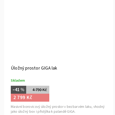
Úložný prostor GIGA lak
Skladem
–41 %
4 790 Kč
2 799 Kč
Masivní borovicový úložný prostor v bezbarvém laku, vhodný
jako úložný box i přistýlka k palandě GIGA.