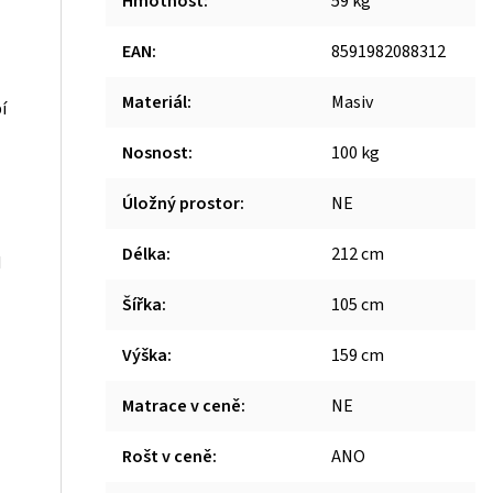
Hmotnost
:
59 kg
EAN
:
8591982088312
Materiál
:
Masiv
í
Nosnost
:
100 kg
Úložný prostor
:
NE
Délka
:
212 cm
d
Šířka
:
105 cm
Výška
:
159 cm
Matrace v ceně
:
NE
Rošt v ceně
:
ANO