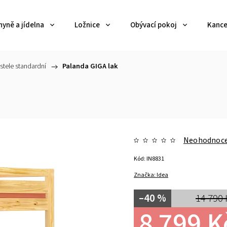
yně a jídelna
Ložnice
Obývací pokoj
Kance
stele standardní
/
Palanda GIGA lak
Neohodnoc
Kód:
IN8831
Značka:
Idea
–40 %
14 790 
8 799 K