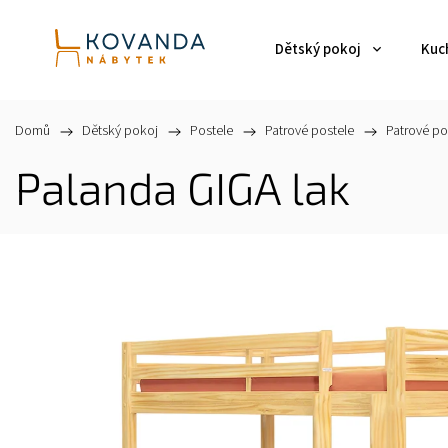
Dětský pokoj
Kuch
Domů
/
Dětský pokoj
/
Postele
/
Patrové postele
/
Patrové po
Palanda GIGA lak