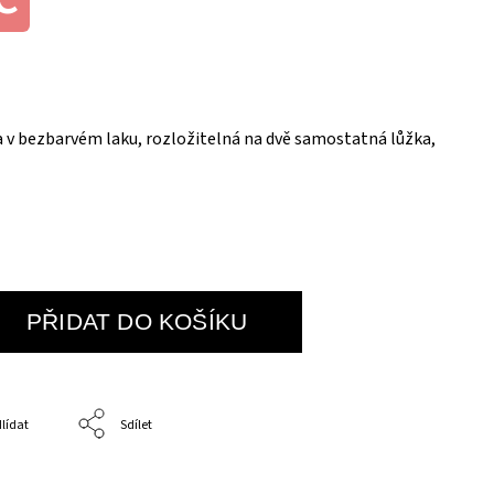
 v bezbarvém laku, rozložitelná na dvě samostatná lůžka,
ch roštů.
PŘIDAT DO KOŠÍKU
lídat
Sdílet