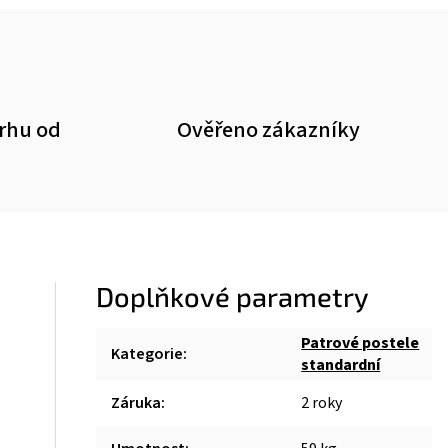
trhu od
Ověřeno zákazníky
Doplňkové parametry
Patrové postele
Kategorie
:
standardní
Záruka
:
2 roky