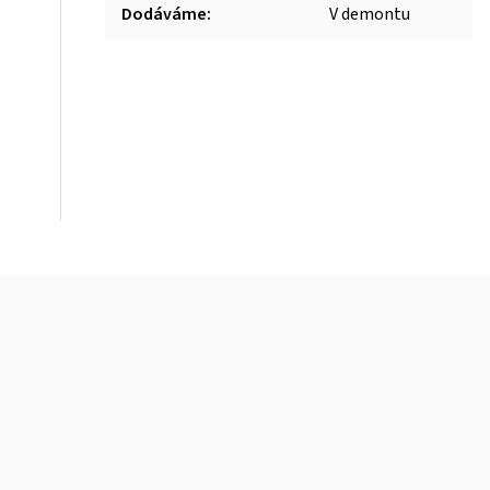
Dodáváme
:
V demontu