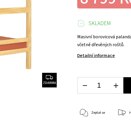
SKLADEM
Masivní borovicová palanda
včetně dřevěný
Detailní informace
ZDARMA
Zeptat se
H