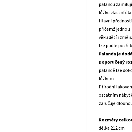
palandu zamilují 
lůžku vlastní úkr
Hlavní předností
přičemž jedno z
věku dětí i změ
lze podle potřeb
Palanda je dod
Doporučený roz
palandě lze dok
lůžkem.
Přírodní lakovan
ostatním nábytk
zaručuje dlouhou
Rozměry celko
délka 212 cm