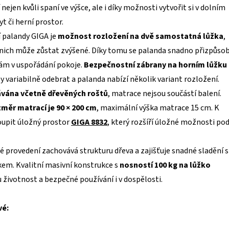
nejen kvůli spaní ve výšce, ale i díky možnosti vytvořit si v dolním
yt či herní prostor.
 palandy GIGA je
možnost rozložení na dvě samostatná lůžka
,
 nich může zůstat zvýšené. Díky tomu se palanda snadno přizpůsob
nám v uspořádání pokoje.
Bezpečnostní zábrany na horním lůžku
y variabilně odebrat a palanda nabízí několik variant rozložení.
ávána včetně dřevěných roštů
, matrace nejsou součástí balení.
měr matrací je 90 × 200 cm
, maximální výška matrace 15 cm. K
oupit úložný prostor
GIGA 8832
, který rozšíří úložné možnosti po
é provedení zachovává strukturu dřeva a zajišťuje snadné sladění s
em. Kvalitní masivní konstrukce s
nosností 100 kg na lůžko
 životnost a bezpečné používání i v dospělosti.
vé: