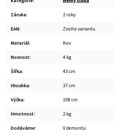
Kategorie
:
Němý sluha
Záruka
:
2 roky
EAN
:
Zvolte variantu
Materiál
:
Kov
Nosnost
:
4 kg
Šířka
:
43 cm
Hloubka
:
37 cm
Výška
:
108 cm
Hmotnost
:
2 kg
Dodáváme
:
V demontu