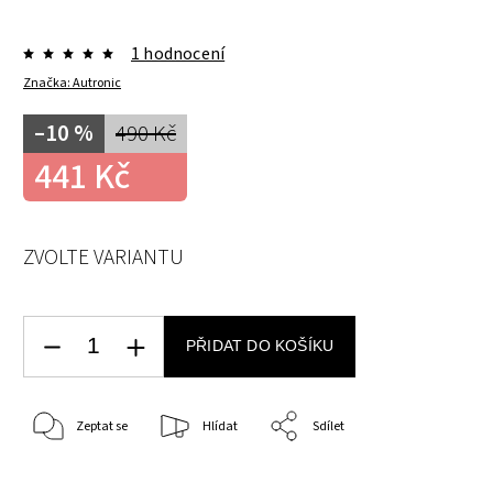
1 hodnocení
Značka:
Autronic
–10 %
490 Kč
441 Kč
ZVOLTE VARIANTU
PŘIDAT DO KOŠÍKU
Zeptat se
Hlídat
Sdílet