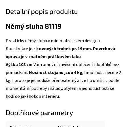
Detailní popis produktu
Němý sluha 81119
Praktický němý sluha v minimalistickém designu.
Konstrukce je z
kovových trubek pr. 19 mm
. Povrchová
úprava je v matném práškovém laku
.
Výška 108 cm
Vám umožní zavěšení oblečení i doplňků bez
pomačkání.
Nosnost stojanu jsou 4 kg
, hmotnost necelé 2
kg. I proto je jednoduše přenositelný a lze ho umístit podle
momentální potřeby i nálady. Stylem a jednoduchostí se
hodí do jakéhokoli interiéru.
Doplňkové parametry