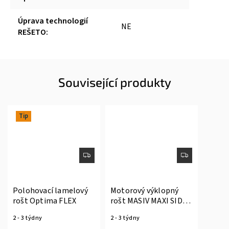
Úprava technologií
NE
REŠETO
:
Související produkty
Tip
Polohovací lamelový
Motorový výklopný
rošt Optima FLEX
rošt MASIV MAXI SIDE
MOT
2 - 3 týdny
2 - 3 týdny