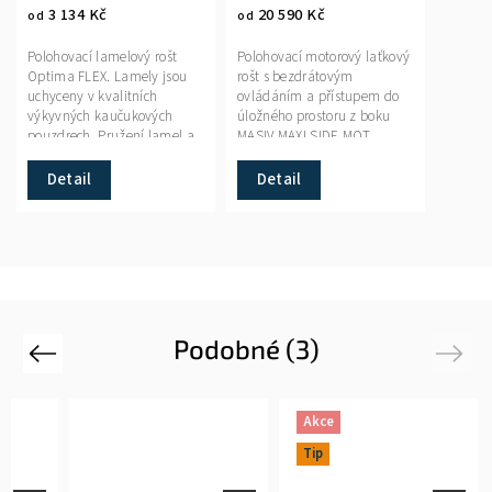
3 134 Kč
20 590 Kč
od
od
Polohovací lamelový rošt
Polohovací motorový laťkový
Optima FLEX. Lamely jsou
rošt s bezdrátovým
uchyceny v kvalitních
ovládáním a přístupem do
výkyvných kaučukových
úložného prostoru z boku
pouzdrech. Pružení lamel a
MASIV MAXI SIDE MOT.
jejich pohyb v pouzdrech do
Laťový rošt doporučujeme
stran zabezpečuje ideální...
pro pružinové, taštičkové a
Detail
Detail
vyšší...
Podobné (3)
Previous
Next
Akce
Tip