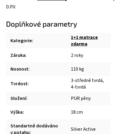
D.P.V.
Doplňkové parametry
1+1 matrace
Kategorie
:
zdarma
Záruka
:
2 roky
Nosnost
:
110 kg
3-středně tvrdá,
Tvrdost
:
4-tvrdá
Složení
:
PUR pěny
Výška
:
18 cm
Standartně dodáváno
Silver Active
v potahu
: