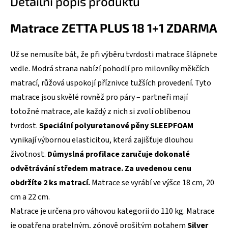
Detailní popis produktu
Matrace ZETTA PLUS 18 1+1 ZDARMA
Už se nemusíte bát, že při výběru tvrdosti matrace šlápnete
vedle. Modrá strana nabízí pohodlí pro milovníky měkčích
matrací, růžová uspokojí příznivce tužších provedení. Tyto
matrace jsou skvělé rovněž pro páry – partneři mají
totožné matrace, ale každý z nich si zvolí oblíbenou
tvrdost.
Speciální polyuretanové pěny SLEEPFOAM
vynikají výbornou elasticitou, která zajišťuje dlouhou
životnost.
Důmyslná profilace zaručuje dokonalé
odvětrávání středem matrace. Za uvedenou cenu
obdržíte 2 ks matrací.
Matrace se vyrábí ve výšce 18 cm, 20
cm a 22 cm.
Matrace je určena pro váhovou kategorii do 110 kg. Matrace
je opatřena pratelným, zónově prošitým potahem
Silver