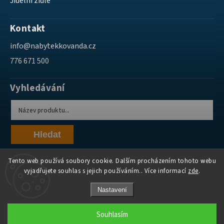
Jídelní židle
Kontakt
info
@
nabytekkovanda.cz
776 671 500
Vyhledávání
Hledat
Tento web používá soubory cookie. Dalším procházením tohoto webu
vyjadřujete souhlas s jejich používáním.. Více informací
zde
.
Nastavení
Copyright 2026
Nábytek Kovanda
. Všechna práva vyhrazena.
Souhlasím
Grafický návrh vytvořil a nakódoval
Shoptak.cz