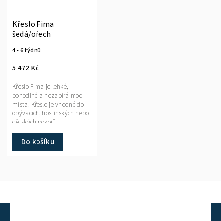
Křeslo Fima
šedá/ořech
4 - 6 týdnů
5 472 Kč
Křeslo Fima je lehké,
pohodlné a nezabírá moc
místa. Křeslo je vhodné do
obývacích, hostinských nebo
dětských pokojů.
Do košíku