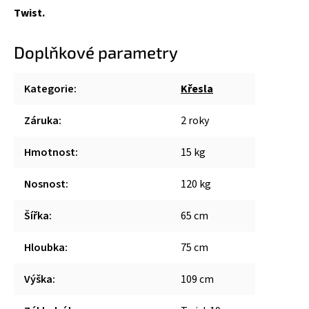
Twist.
Doplňkové parametry
Kategorie
:
Křesla
Záruka
:
2 roky
Hmotnost
:
15 kg
Nosnost
:
120 kg
Šířka
:
65 cm
Hloubka
:
75 cm
Výška
:
109 cm