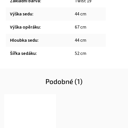
Základní barva
:
Twist 19
Výška sedu
:
44 cm
Výška opěráku
:
67 cm
Hloubka sedu
:
44 cm
Šířka sedáku
:
52 cm
Podobné (1)