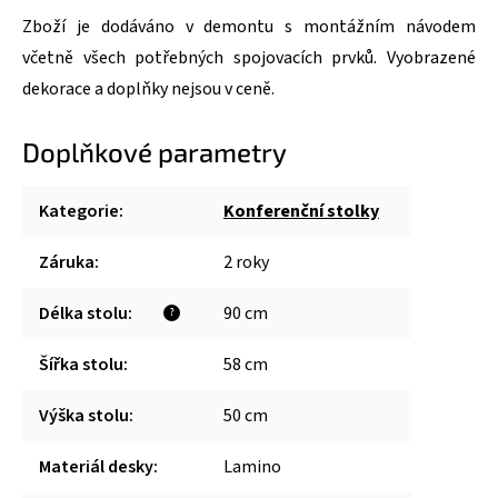
Zboží je dodáváno v demontu s montážním návodem
včetně všech potřebných spojovacích prvků. Vyobrazené
dekorace a doplňky nejsou v ceně.
Doplňkové parametry
Kategorie
:
Konferenční stolky
Záruka
:
2 roky
Délka stolu
:
90 cm
?
Šířka stolu
:
58 cm
Výška stolu
:
50 cm
Materiál desky
:
Lamino