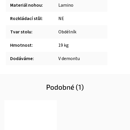
Materiál nohou
:
Lamino
Rozkládací stůl
:
NE
Tvar stolu
:
Obdélník
Hmotnost
:
19 kg
Dodáváme
:
V demontu
Podobné (1)