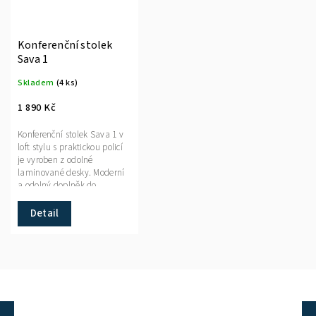
Konferenční stolek
Sava 1
Skladem
(4 ks)
1 890 Kč
Konferenční stolek Sava 1 v
loft stylu s praktickou policí
je vyroben z odolné
laminované desky. Moderní
a odolný doplněk do
obýváku, kanceláře či haly.
Detail